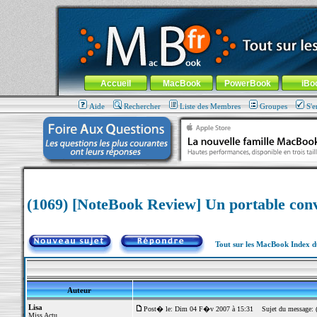
MacBook-fr.com : 100% Apple... 100% nomade !
Aller au contenu
-
Aller au menu général
-
Aller au menu de la
Menu général
Accueil
MacBook
PowerBook
iBo
Aide
Rechercher
Liste des Membres
Groupes
S'e
(1069) [NoteBook Review] Un portable conv
Tout sur les MacBook Index 
Auteur
Lisa
Post� le: Dim 04 F�v 2007 à 15:31
Sujet du message: (1
Miss Actu