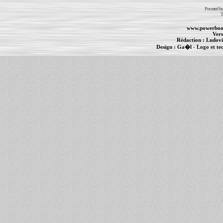
Powered b
T
www.powerboo
Vers
Rédaction :
Ludovi
Design :
Ga�l
- Logo et te
Informations :
PowerBook
-
MacBook Pro
-
i