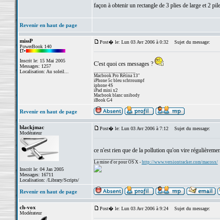
façon à obtenir un rectangle de 3 plies de large et 2 pile
Revenir en haut de page
missP
Post� le: Lun 03 Avr 2006 à 0:32
Sujet du message:
PowerBook 140
Inscrit le: 15 Mai 2005
C'est quoi ces messages ?
Messages: 1257
_________________
Localisation: Au soleil...
Macbook Pro Rétina 13"
iPhone 5c bleu schtroumpf
iphone 4S
iPad mini x2
Macbook blanc unibody
iBook G4
Revenir en haut de page
blackjmac
Post� le: Lun 03 Avr 2006 à 7:12
Sujet du message:
Modérateur
ce n'est rien que de la pollution qu'on vire régulièrem
_________________
La mine d'or pour OS X -
http://www.versiontracker.com/macosx/
Inscrit le: 04 Jan 2005
Messages: 16711
Localisation: /Library/Scripts/
Revenir en haut de page
ch-vox
Post� le: Lun 03 Avr 2006 à 9:24
Sujet du message:
Modérateur