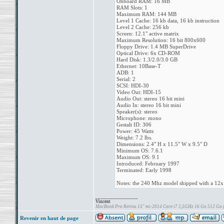
Onboard RAM: 16 MB
RAM Slots: 1
Maximum RAM: 144 MB
Level 1 Cache: 16 kb data, 16 kb instruction
Level 2 Cache: 256 kb
Screen: 12.1" active matrix
Maximum Resolution: 16 bit 800x600
Floppy Drive: 1.4 MB SuperDrive
Optical Drive: 6x CD-ROM
Hard Disk: 1.3/2.0/3.0 GB
Ethernet: 10Base-T
ADB: 1
Serial: 2
SCSI: HDI-30
Video Out: HDI-15
Audio Out: stereo 16 bit mini
Audio In: stereo 16 bit mini
Speaker(s): stereo
Microphone: mono
Gestalt ID: 306
Power: 45 Watts
Weight: 7.2 lbs.
Dimensions: 2.4" H x 11.5" W x 9.5" D
Minimum OS: 7.6.1
Maximum OS: 9.1
Introduced: February 1997
Terminated: Early 1998
Notes: the 240 Mhz model shipped with a 1
_________________
Vincent
MacBook Pro Retina 15" mi-2014 Core i7 2,5GHz 16 Go 512 Go
Revenir en haut de page