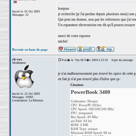
bonjour
Inscrit le: 01 Oct 2003
je recherche (je l'ai perdue depuis plusieurs mois) un
Messages: 22
Qui peut me donner, non pas les references que j'ai reus
Un reparateur electronicien me dit qu'il pourra essayer 
merci de votre reponse
michel
Revenir en haut de page
ch-vox
Post� le: Ven 06 F�v 2004 à 13:16
Sujet du message:
Modérateur
je n'ai malheureusement pas trouvé les specs de cette pi
en fait je n'ai pas trouvé plus d'infos que ça :
Citation:
PowerBook 3400
Inscrit le: 22 Oct 2003
Messages: 19383
Localisation: La Réunion
Codename: Hooper
CPU: PowerPC 603ev
CPU Speed: 180/200/240 Mhz
FPU: integrated
Bus Speed: 40 Mhz
ata Path: 64 bit
ROM: 4 MB
RAM Type: unique
Mininum RAM Speed: 60 ns