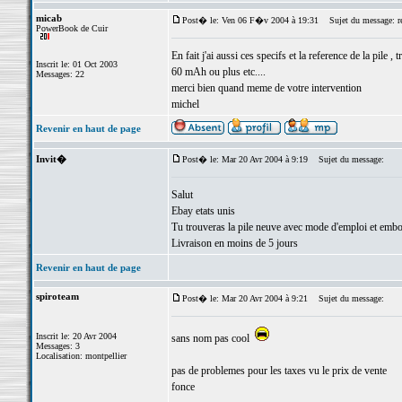
micab
Post� le: Ven 06 F�v 2004 à 19:31
Sujet du message: re
PowerBook de Cuir
En fait j'ai aussi ces specifs et la reference de la pile
Inscrit le: 01 Oct 2003
60 mAh ou plus etc....
Messages: 22
merci bien quand meme de votre intervention
michel
Revenir en haut de page
Invit�
Post� le: Mar 20 Avr 2004 à 9:19
Sujet du message:
Salut
Ebay etats unis
Tu trouveras la pile neuve avec mode d'emploi et embo
Livraison en moins de 5 jours
Revenir en haut de page
spiroteam
Post� le: Mar 20 Avr 2004 à 9:21
Sujet du message:
Inscrit le: 20 Avr 2004
sans nom pas cool
Messages: 3
Localisation: montpellier
pas de problemes pour les taxes vu le prix de vente
fonce
_________________