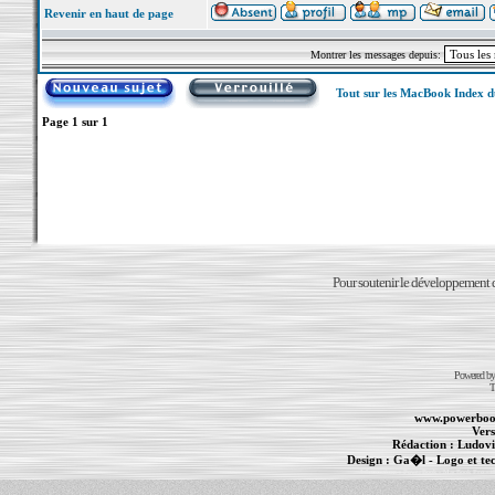
Revenir en haut de page
Montrer les messages depuis:
Tout sur les MacBook Index 
Page
1
sur
1
Pour soutenir le développement du
Powered b
T
www.powerboo
Vers
Rédaction :
Ludovi
Design :
Ga�l
- Logo et te
Informations :
PowerBook
-
MacBook Pro
-
i