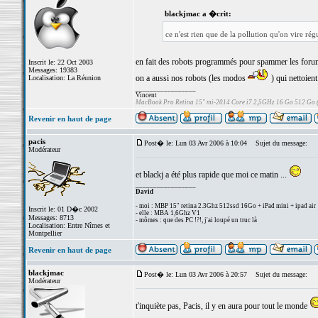
blackjmac a �crit:
ce n'est rien que de la pollution qu'on vire ré
en fait des robots programmés pour spammer les forums
Inscrit le: 22 Oct 2003
Messages: 19383
on a aussi nos robots (les modos
) qui nettoient
Localisation: La Réunion
_________________
Vincent
MacBook Pro Retina 15" mi-2014 Core i7 2,5GHz 16 Go 512 Go
Revenir en haut de page
pacis
Post� le: Lun 03 Avr 2006 à 10:04
Sujet du message:
Modérateur
et blackj a été plus rapide que moi ce matin ...
_________________
David
- moi : MBP 15" retina 2.3Ghz 512ssd 16Go + iPad mini + ipad air
Inscrit le: 01 D�c 2002
- elle : MBA 1,6Ghz V1
Messages: 8713
- mômes : que des PC !?!, j'ai loupé un truc là
Localisation: Entre Nîmes et
Montpellier
Revenir en haut de page
blackjmac
Post� le: Lun 03 Avr 2006 à 20:57
Sujet du message:
Modérateur
t'inquiète pas, Pacis, il y en aura pour tout le monde
_________________