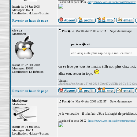
La mine d'or pour OS X -
http://www.versiontracker.com/macosx/
Inscrit le: 04 Jan 2005
Messages: 16711
Localisation: /Library/Scripts/
Revenir en haut de page
ch-vox
Post� le: Mar 04 Avr 2006 à 12:11
Sujet du message:
Modérateur
pacis a �crit:
et blackj a été plus rapide que moi ce matin ...
Inscrit le: 22 Oct 2003
on se lève pas tous les matins à 3h non plus chez moi,
Messages: 19383
Localisation: La Réunion
allez zou, retour in topic
_________________
Vincent
MacBook Pro Retina 15" mi-2014 Core i7 2,5GHz 16 Go 512 Go
Revenir en haut de page
blackjmac
Post� le: Mar 04 Avr 2006 à 22:57
Sujet du message:
Modérateur
je le verrouille - il m'a l'air d'être LE sujet de prédilec
_________________
La mine d'or pour OS X -
http://www.versiontracker.com/macosx/
Inscrit le: 04 Jan 2005
Messages: 16711
Localisation: /Library/Scripts/