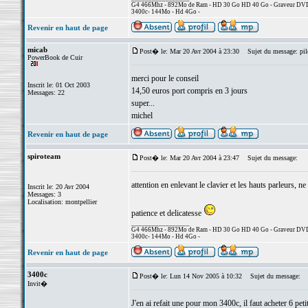
G4 466Mhz - 892Mo de Ram - HD 30 Go HD 40 Go - Graveur DVD +
3400c- 144Mo - Hd 4Go -
Revenir en haut de page
micab
Post� le: Mar 20 Avr 2004 à 23:30
Sujet du message: pil
PowerBook de Cuir
merci pour le conseil
Inscrit le: 01 Oct 2003
14,50 euros port compris en 3 jours
Messages: 22
super...
michel
Revenir en haut de page
spiroteam
Post� le: Mar 20 Avr 2004 à 23:47
Sujet du message:
attention en enlevant le clavier et les hauts parleurs, n
Inscrit le: 20 Avr 2004
Messages: 3
Localisation: montpellier
patience et delicatesse
_________________
G4 466Mhz - 892Mo de Ram - HD 30 Go HD 40 Go - Graveur DVD +
3400c- 144Mo - Hd 4Go -
Revenir en haut de page
3400c
Post� le: Lun 14 Nov 2005 à 10:32
Sujet du message:
Invit�
J'en ai refait une pour mon 3400c, il faut acheter 6 pe