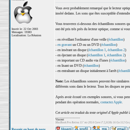
Vous avez probablement remarqué que le lecteur opt
inséré dedans. Les sons que êtes susceptible d'entendre
Vous trouverez ci-dessous des échantillons sonores q
ont été pris très près du lecteur optique, comme si vous 
Inscrit le: 22 Oct 2003
Messages: 19383
Localisation: La Réunion
- en réveillant l'ordinateur d'une veille (
échantillon
)
-
en gravant
un CD ou un DVD (
échantillon
)
- en insérant un disque (
échantillon 1
,
échantillon 2
)
- en éjectant un disque (
échantillon 1
,
échantillon 2
)
- en important un CD audio via iTunes (
échantillon
)
- en lisant un DVD (
échantillon
)
- en entraînant un disque initialement à l'arrêt (
échantil
Note:
Les échantillons sonores peuvent être similaires
différents sons dans le lecteur. Tous les disques ne peu
Après avoir écouté ces exemples sonores, si vous pens
pendant des opération normales,
contactez Apple
.
Cet article est traduit du texte originel d'Apple publié 
_________________
Vincent
MacBook Pro Retina 15" mi-2014 Core i7 2,5GHz 16 Go 512 Go
Revenir en haut de page