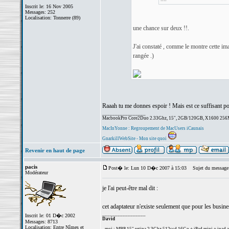
Inscrit le: 16 Nov 2005
Messages: 252
Localisation: Tonnerre (89)
une chance sur deux !!.
J'ai constaté , comme le montre cette ima
rangée .)
Raaah tu me donnes espoir ! Mais est ce suffisant pou
_________________
MacbookPro Core2Duo 2.33Ghz, 15", 2GB/120GB, X1600 256Mo.
MacInYonne : Regroupement de MacUsers iCaunais
GnarkillWebSite - Mon site quoi
Revenir en haut de page
pacis
Post� le: Lun 10 D�c 2007 à 15:03
Sujet du message
Modérateur
je l'ai peut-être mal dit :
cet adaptateur n'existe seulement que pour les busine
_________________
Inscrit le: 01 D�c 2002
David
Messages: 8713
Localisation: Entre Nîmes et