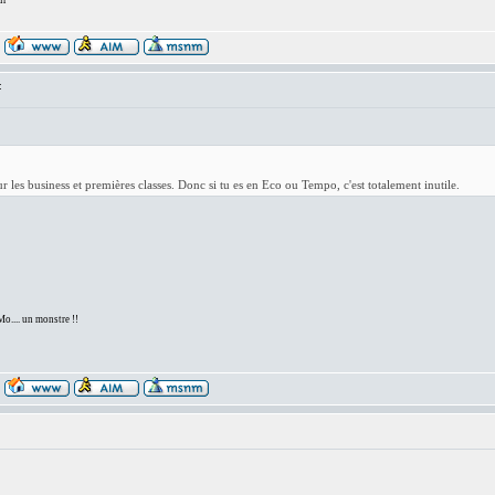
ir
:
r les business et premières classes. Donc si tu es en Eco ou Tempo, c'est totalement inutile.
... un monstre !!