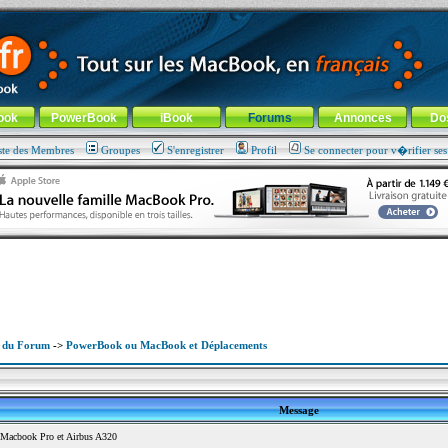
ade !
général
-
Aller au menu de la rubrique
ook
PowerBook
iBook
Forums
Annonces
Do
ste des Membres
Groupes
S'enregistrer
Profil
Se connecter pour v�rifier se
x du Forum
->
PowerBook ou MacBook et Déplacements
Message
Macbook Pro et Airbus A320