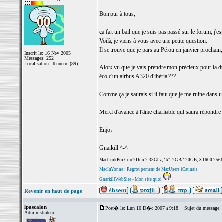
Bonjour à tous,
ça fait un bail que je suis pas passé sur le forum, j'
Voilà, je viens à vous avec une petite question.
Il se trouve que je pars au Pérou en janvier prochain
Inscrit le: 16 Nov 2005
Messages: 252
Localisation: Tonnerre (89)
Alors vu que je vais prendre mon précieux pour la du
éco d'un airbus A320 d'ibéria ???
Comme ça je saurais si il faut que je me ruine dans 
Merci d'avance à l'âme charitable qui saura répondre 
Enjoy
Gnarkill ^-^
_________________
MacbookPro Core2Duo 2.33Ghz, 15", 2GB/120GB, X1600 256Mo.
MacInYonne : Regroupement de MacUsers iCaunais
GnarkillWebSite - Mon site quoi
Revenir en haut de page
lpascalon
Post� le: Lun 10 D�c 2007 à 9:18
Sujet du message:
Administrateur