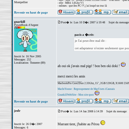
- moi : MBP 15" retina 2.3Ghz 512ssd 16Go + iPad mini + ipad a
Montpellier
- elle : MBA 1,6Ghz V1
- mômes : que des PC !?!, j'ai loupé un truc là
Revenir en haut de page
gnarkill
Post� le: Lun 10 D�c 2007 à 19:48
Sujet du message
PowerBook d'Argent
pacis a �crit:
je l'ai peut-être mal dit :
cet adaptateur n'existe seulement que pou
Inscrit le: 16 Nov 2005
Messages: 252
Localisation: Tonnerre (89)
ah oui ok j'avais mal pigé ! bon ben oki doki !
merci merci les amis
_________________
MacbookPro Core2Duo 2.33Ghz, 15", 2GB/120GB, X1600 256Mo.
MacInYonne : Regroupement de MacUsers iCaunais
GnarkillWebSite - Mon site quoi
Revenir en haut de page
jesfr
Post� le: Lun 14 Jan 2008 à 14:39
Sujet du message:
Marrant tient, j'habite au Pérou
Inscrit le: 26 D�c 2007
Messages: 6