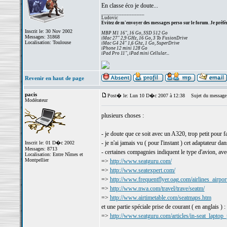
En classe éco je doute...
_________________
Ludovic
Evitez de m'envoyer des messages perso sur le forum. Je préfèr
Inscrit le: 30 Nov 2002
MBP M1 16", 16 Go, SSD 512 Go
Messages: 31868
iMac 27" 2,9 GHz, 16 Go, 3 To FusionDrive
Localisation: Toulouse
iMac G4 24" 1,6 Ghz, 1 Go, SuperDrive
iPhone 12 mini 128 Go
iPad Pro 11", iPad mini Cellular...
Revenir en haut de page
pacis
Post� le: Lun 10 D�c 2007 à 12:38
Sujet du message
Modérateur
plusieurs choses :
- je doute que ce soit avec un A320, trop petit pour fa
- je n'ai jamais vu ( pour l'instant ) cet adaptateur 
Inscrit le: 01 D�c 2002
Messages: 8713
- certaines compagnies indiquent le type d'avion, avec
Localisation: Entre Nîmes et
Montpellier
=>
http://www.seatguru.com/
=>
http://www.seatexpert.com/
=>
http://www.frequentflyer.oag.com/airlines_airpor
=>
http://www.nwa.com/travel/trave/seatm/
=>
http://www.airtimetable.com/seatmaps.htm
et une partie spéciale prise de courant ( en anglais ) :
=>
http://www.seatguru.com/articles/in-seat_laptop