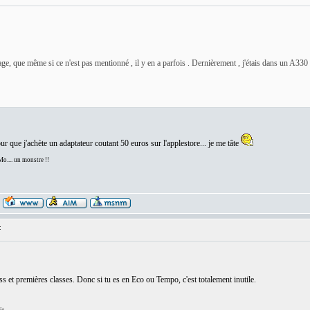
ge, que même si ce n'est pas mentionné , il y en a parfois . Dernièrement , j'étais dans un A330 -
r que j'achète un adaptateur coutant 50 euros sur l'applestore... je me tâte
... un monstre !!
:
ss et premières classes. Donc si tu es en Eco ou Tempo, c'est totalement inutile.