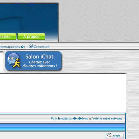
ssiers
À propos
s messages priv�s
Connexion
Voir le sujet pr�c�dent
::
Voir le sujet suivant