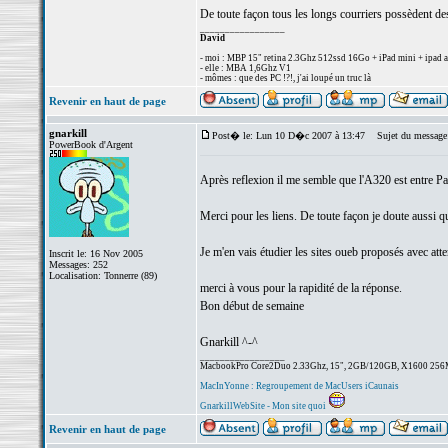
De toute façon tous les longs courriers possèdent des
_________________
David
- moi : MBP 15" retina 2.3Ghz 512ssd 16Go + iPad mini + ipad a
- elle : MBA 1,6Ghz V1
- mômes : que des PC !?!, j'ai loupé un truc là
Revenir en haut de page
gnarkill
Post� le: Lun 10 D�c 2007 à 13:47
Sujet du message
PowerBook d'Argent
Après reflexion il me semble que l'A320 est entre Par
Merci pour les liens. De toute façon je doute aussi qu'
Je m'en vais étudier les sites oueb proposés avec atte
Inscrit le: 16 Nov 2005
Messages: 252
Localisation: Tonnerre (89)
merci à vous pour la rapidité de la réponse.
Bon début de semaine
Gnarkill ^-^
_________________
MacbookPro Core2Duo 2.33Ghz, 15", 2GB/120GB, X1600 256Mo.
MacInYonne : Regroupement de MacUsers iCaunais
GnarkillWebSite - Mon site quoi
Revenir en haut de page