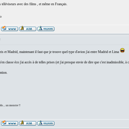
 téléviseurs avec des films , et même en Français.
ir
:
is et Madrid, maintenant il faut que je trouve quel type d'avion j'ai entre Madrid et Lima
en classe éco j'ai accès à de telles prises (et j'ai presque envie de dire que c'est inadmissible, à 
ntion.
... un monstre !!