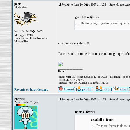
pacis
Post� le: Lun 10 D�c 2007 à 14:28
Sujet du message
Modérateur
gnarkill a �crit:
..... De toute façon je doute aussi qu'en cl
....
Inscrit le: 01 D�c 2002
Messages: 8713
Localisation: Entre Nîmes et
Montpellier
une chance sur deux !!.
J'ai constaté , comme le montre cette image, que même 
_________________
David
- moi : MBP 15" retina 2.3Ghz 512ssd 16Go + iPad mini + ipad a
- elle : MBA 1,6Ghz V1
- mômes : que des PC !?!, j'ai loupé un truc là
Revenir en haut de page
gnarkill
Post� le: Lun 10 D�c 2007 à 14:32
Sujet du message
PowerBook d'Argent
pacis a �crit:
gnarkill a �crit:
..... De toute façon je doute au
....