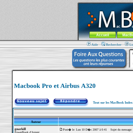
MacBook-fr.com : 100% Apple... 100% nom
Aller au contenu
-
Aller au menu 
Menu général
Accueil
MacB
Aide
Rechercher
Li
Macbook Pro et Airbus A320
Tout sur les MacBook Inde
Auteur
gnarkill
Post� le: Lun 10 D�c 2007 à 0:41
Sujet du message: 
PowerBook d'Argent