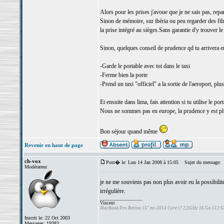
Alors pour les prises j'avoue que je ne sais pas, repa
Sinon de mémoire, sur ibéria ou peu regarder des films
la prise intégré au sièges.Sans garantie d'y trouver le
Sinon, quelques conseil de prudence qd tu arrivera en 
-Garde le portable avec toi dans le taxi
-Ferme bien la porte
-Prend un taxi "officiel" a la sortie de l'aeroport, pl
Et ensuite dans lima, fais attention si tu utilise le 
Nous ne sommes pas en europe, la prudence y est pl
Bon séjour quand même
Revenir en haut de page
ch-vox
Post� le: Lun 14 Jan 2008 à 15:05
Sujet du message:
Modérateur
je ne me souviens pas non plus avoir eu la possibilit
irrégulière.
_________________
Vincent
MacBook Pro Retina 15" mi-2014 Core i7 2,5GHz 16 Go 512 
Inscrit le: 22 Oct 2003
Messages: 19383