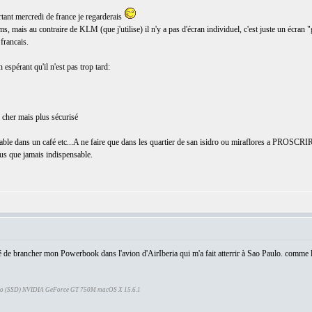
rtant mercredi de france je regarderais
, mais au contraire de KLM (que j'utilise) il n'y a pas d'écran individuel, c'est juste un écran 
 francais.
espérant qu'il n'est pas trop tard:
us cher mais plus sécurisé
portable dans un café etc...A ne faire que dans les quartier de san isidro ou miraflores a PROSCRIR
us que jamais indispensable.
é de brancher mon Powerbook dans l'avion d'AirIberia qui m'a fait atterrir à Sao Paulo. comme le
Go (SSD) NVIDIA GeForce GT 750M macOS X 15.6.1