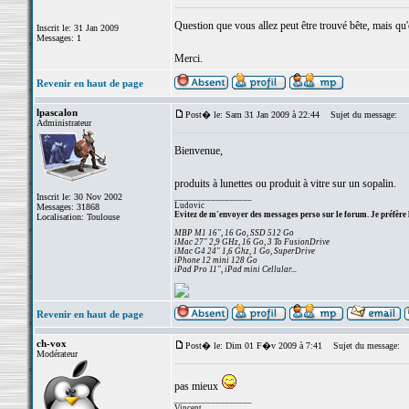
Question que vous allez peut être trouvé bête, mais qu'
Inscrit le: 31 Jan 2009
Messages: 1
Merci.
Revenir en haut de page
lpascalon
Post� le: Sam 31 Jan 2009 à 22:44
Sujet du message:
Administrateur
Bienvenue,
produits à lunettes ou produit à vitre sur un sopalin.
Inscrit le: 30 Nov 2002
_________________
Ludovic
Messages: 31868
Evitez de m'envoyer des messages perso sur le forum. Je préfère 
Localisation: Toulouse
MBP M1 16", 16 Go, SSD 512 Go
iMac 27" 2,9 GHz, 16 Go, 3 To FusionDrive
iMac G4 24" 1,6 Ghz, 1 Go, SuperDrive
iPhone 12 mini 128 Go
iPad Pro 11", iPad mini Cellular...
Revenir en haut de page
ch-vox
Post� le: Dim 01 F�v 2009 à 7:41
Sujet du message:
Modérateur
pas mieux
_________________
Vincent