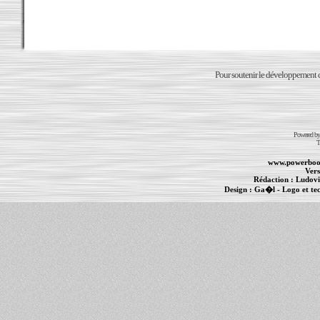
Pour soutenir le développement du
Powered b
T
www.powerboo
Vers
Rédaction :
Ludovi
Design :
Ga�l
- Logo et te
Informations :
PowerBook
-
MacBook Pro
-
i