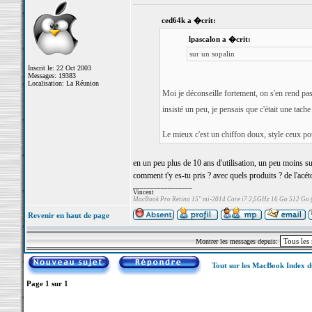
ced64k a �crit:
lpascalon a �crit:
sur un sopalin
Inscrit le: 22 Oct 2003
Messages: 19383
Localisation: La Réunion
Moi je déconseille fortement, on s'en rend pas
insisté un peu, je pensais que c'était une tache e
Le mieux c'est un chiffon doux, style ceux pou
en un peu plus de 10 ans d'utilisation, un peu moins sur
comment t'y es-tu pris ? avec quels produits ? de l'acét
_________________
Vincent
MacBook Pro Retina 15" mi-2014 Core i7 2,5GHz 16 Go 512 Go
Revenir en haut de page
Montrer les messages depuis:
Tout sur les MacBook Index 
Page
1
sur
1