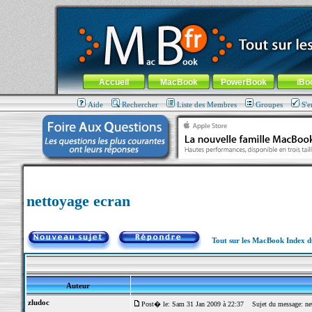
MacBook-fr.com : 100% Apple... 100% nomade !
Aller au contenu
-
Aller au menu général
-
Aller au menu de la
Menu général
Accueil
MacBook
PowerBook
iBo
Aide
Rechercher
Liste des Membres
Groupes
S'e
nettoyage ecran
Tout sur les MacBook Index 
Auteur
zludoc
Post� le: Sam 31 Jan 2009 à 22:37
Sujet du message: net