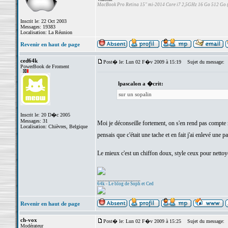
MacBook Pro Retina 15" mi-2014 Core i7 2,5GHz 16 Go 512 Go
Inscrit le: 22 Oct 2003
Messages: 19383
Localisation: La Réunion
Revenir en haut de page
ced64k
Post� le: Lun 02 F�v 2009 à 15:19
Sujet du message:
PowerBook de Froment
lpascalon a �crit:
sur un sopalin
Inscrit le: 20 D�c 2005
Messages: 31
Moi je déconseille fortement, on s'en rend pas compte m
Localisation: Chièvres, Belgique
pensais que c'était une tache et en fait j'ai enlevé une par
Le mieux c'est un chiffon doux, style ceux pour nettoye
_________________
64k - Le blog de Soph et Ced
Revenir en haut de page
ch-vox
Post� le: Lun 02 F�v 2009 à 15:25
Sujet du message:
Modérateur