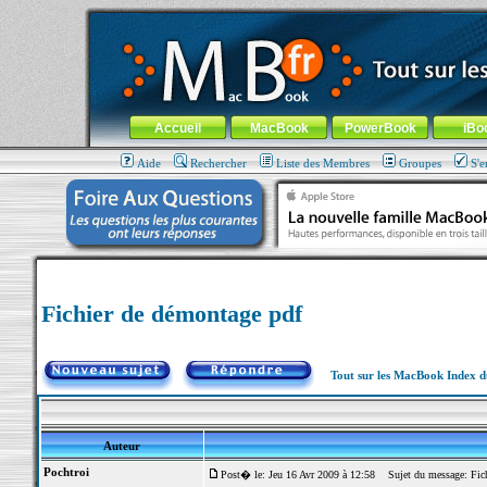
MacBook-fr.com : 100% Apple... 100% nomade !
Aller au contenu
-
Aller au menu général
-
Aller au menu de la
Menu général
Accueil
MacBook
PowerBook
iBo
Aide
Rechercher
Liste des Membres
Groupes
S'e
Fichier de démontage pdf
Tout sur les MacBook Index 
Auteur
Pochtroi
Post� le: Jeu 16 Avr 2009 à 12:58
Sujet du message: Fich