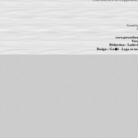
Powered b
T
www.powerboo
Vers
Rédaction :
Ludovi
Design :
Ga�l
- Logo et te
Informations :
PowerBook
-
MacBook Pro
-
i