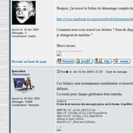
Bonjour, j'ai trouvé le fichier de démontage complet d
http://www.macbook-fr.com/powerbook/demontage/tit
Comment avez-vous trouvé ces fichiers ? Sont-ils dis
Inscrit le: 16 Avr 2009
Messages: 3
je changerai de machine ?
Localisation: Sarthe
Merci encore.
_________________
Revenir en haut de page
lpascalon
Post� le: Jeu 16 Avr 2009 à 13:39
Sujet du message:
Administrateur
Ces fichiers sont normalement confidentiels et réser
diffusés.
Ca existe pour chaque génération bien entendu.
Inscrit le: 30 Nov 2002
_________________
Ludovic
Messages: 31868
Evitez de m'envoyer des messages perso sur le forum. Je préfère 
Localisation: Toulouse
MBP M1 16", 16 Go, SSD 512 Go
iMac 27" 2,9 GHz, 16 Go, 3 To FusionDrive
iMac G4 24" 1,6 Ghz, 1 Go, SuperDrive
iPhone 12 mini 128 Go
iPad Pro 11", iPad mini Cellular...