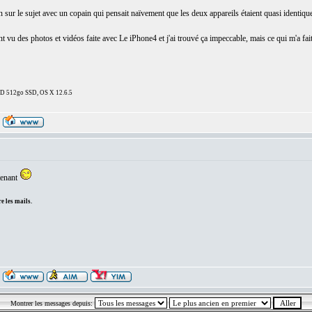
on sur le sujet avec un copain qui pensait naïvement que les deux appareils étaient quasi identiqu
nt vu des photos et vidéos faite avec Le iPhone4 et j'ai trouvé ça impeccable, mais ce qui m'a fai
DD 512go SSD, OS X 12.6.5
tenant
e les mails.
Montrer les messages depuis: