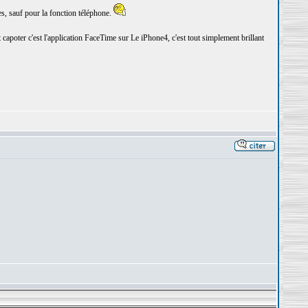
es, sauf pour la fonction téléphone.
t capoter c'est l'application FaceTime sur Le iPhone4, c'est tout simplement brillant