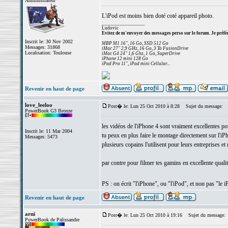
Administrateur
L'iPod est moins bien doté coté appareil photo.
_________________
Ludovic
Evitez de m'envoyer des messages perso sur le forum. Je préfèr
Inscrit le: 30 Nov 2002
MBP M1 16", 16 Go, SSD 512 Go
Messages: 31868
iMac 27" 2,9 GHz, 16 Go, 3 To FusionDrive
Localisation: Toulouse
iMac G4 24" 1,6 Ghz, 1 Go, SuperDrive
iPhone 12 mini 128 Go
iPad Pro 11", iPad mini Cellular...
Revenir en haut de page
love_leeloo
Post� le: Lun 25 Oct 2010 à 8:28
Sujet du message:
PowerBook G3 Bronze
les vidéos de l'iPhone 4 sont vraiment excellentes po
Inscrit le: 11 Mar 2004
tu peux en plus faire le montage directement sur l'iP
Messages: 5473
plusieurs copains l'utilisent pour leurs entreprises et
par contre pour filmer tes gamins en excellente quali
PS : on écrit "l'iPhone", ou "l'iPod", et non pas "le
Revenir en haut de page
arni
Post� le: Lun 25 Oct 2010 à 19:16
Sujet du message:
PowerBook de Palissandre