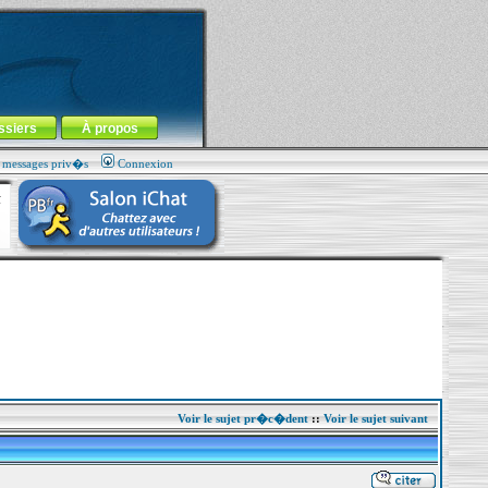
ssiers
À propos
s messages priv�s
Connexion
Voir le sujet pr�c�dent
::
Voir le sujet suivant