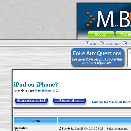
MacBook-fr.com : 100% Apple... 100% nom
Aller au contenu
-
Aller au menu 
Menu général
Accueil
MacB
Aide
Rechercher
Li
iPod ou iPhone?
Aller � la page
Pr�c�dente
1
,
2
Tout sur les MacBook Inde
Auteur
lpascalon
Post� le: Lun 25 Oct 2010 à 8:25
Sujet du message: