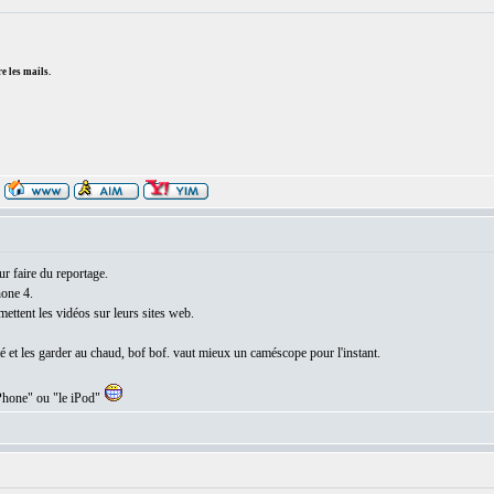
e les mails.
ur faire du reportage.
hone 4.
 mettent les vidéos sur leurs sites web.
té et les garder au chaud, bof bof. vaut mieux un caméscope pour l'instant.
 iPhone" ou "le iPod"