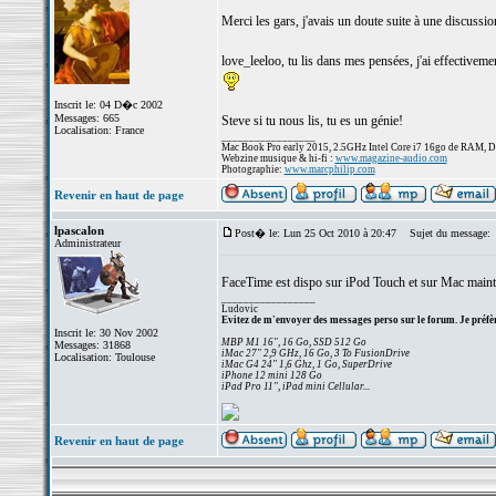
Merci les gars, j'avais un doute suite à une discussi
love_leeloo, tu lis dans mes pensées, j'ai effectiveme
Inscrit le: 04 D�c 2002
Messages: 665
Steve si tu nous lis, tu es un génie!
Localisation: France
_________________
Mac Book Pro early 2015, 2.5GHz Intel Core i7 16go de RAM, 
Webzine musique & hi-fi :
www.magazine-audio.com
Photographie:
www.marcphilip.com
Revenir en haut de page
lpascalon
Post� le: Lun 25 Oct 2010 à 20:47
Sujet du message:
Administrateur
FaceTime est dispo sur iPod Touch et sur Mac main
_________________
Ludovic
Evitez de m'envoyer des messages perso sur le forum. Je préfèr
Inscrit le: 30 Nov 2002
MBP M1 16", 16 Go, SSD 512 Go
Messages: 31868
iMac 27" 2,9 GHz, 16 Go, 3 To FusionDrive
Localisation: Toulouse
iMac G4 24" 1,6 Ghz, 1 Go, SuperDrive
iPhone 12 mini 128 Go
iPad Pro 11", iPad mini Cellular...
Revenir en haut de page