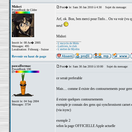
Midori
Post� le: Sam 30 Jan 2010 à 4:30
Sujet du message:
PowerBook de Cèdre
Arf, ok. Bon, ben merci pour l'info... On va voir (vu qu
neuf
Midori
_________________
Inscrit le: 08 Ao� 2005
-
L'encyclo de Mido
Messages: 495
-
Ludivers, le club
Localisation: Fribourg - Suisse
-
L'atelier de Myrdin
Revenir en haut de page
pascalformac
Post� le: Sam 30 Jan 2010 à 10:00
Sujet du message:
PowerBook 190
ce serait preferable
Mais.... comme il existe des contournements pour gere
il existe quelques contournements
Inscrit le: 04 Sep 2004
exemple je connais des gens qui synchronisent carnet
Messages: 3734
(via isync)
exemple 2
selon la page OFFICIELLE Apple actuelle