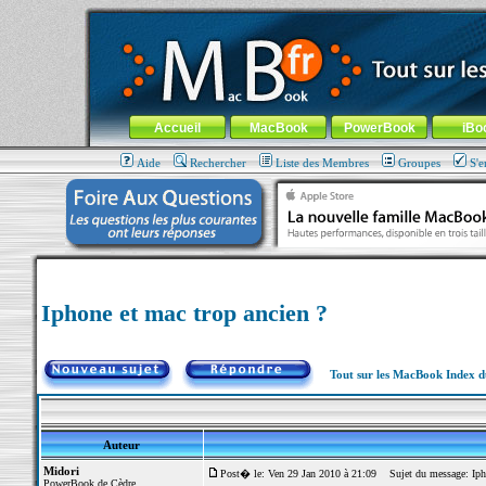
MacBook-fr.com : 100% Apple... 100% nomade !
Aller au contenu
-
Aller au menu général
-
Aller au menu de la
Menu général
Accueil
MacBook
PowerBook
iBo
Aide
Rechercher
Liste des Membres
Groupes
S'e
Iphone et mac trop ancien ?
Tout sur les MacBook Index 
Auteur
Midori
Post� le: Ven 29 Jan 2010 à 21:09
Sujet du message: Ipho
PowerBook de Cèdre