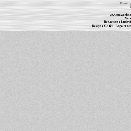
Powered b
T
www.powerboo
Vers
Rédaction :
Ludovi
Design :
Ga�l
- Logo et te
Informations :
PowerBook
-
MacBook Pro
-
i