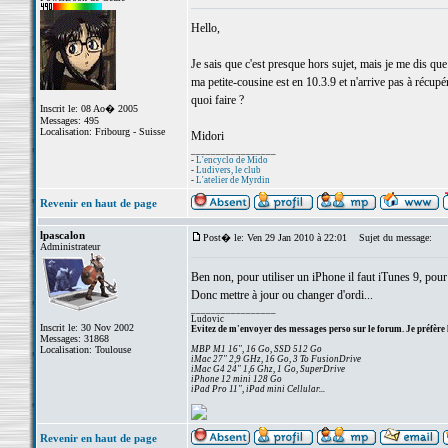
Hello,
Je sais que c'est presque hors sujet, mais je me dis que
ma petite-cousine est en 10.3.9 et n'arrive pas à récu
quoi faire ?
Inscrit le: 08 Ao� 2005
Messages: 495
Localisation: Fribourg - Suisse
Midori
_________________
-
L'encyclo de Mido
-
Ludivers, le club
-
L'atelier de Myrdin
Revenir en haut de page
lpascalon
Post� le: Ven 29 Jan 2010 à 22:01
Sujet du message:
Administrateur
Ben non, pour utiliser un iPhone il faut iTunes 9, pour u
Donc mettre à jour ou changer d'ordi...
_________________
Ludovic
Inscrit le: 30 Nov 2002
Evitez de m'envoyer des messages perso sur le forum. Je préfère 
Messages: 31868
Localisation: Toulouse
MBP M1 16", 16 Go, SSD 512 Go
iMac 27" 2,9 GHz, 16 Go, 3 To FusionDrive
iMac G4 24" 1,6 Ghz, 1 Go, SuperDrive
iPhone 12 mini 128 Go
iPad Pro 11", iPad mini Cellular...
Revenir en haut de page