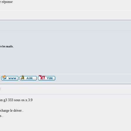
ne réponse
e les mails.
:
mon g3 333 sous os.x.3.9
charge le driver .
s .