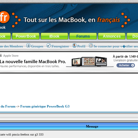
ade !
général
-
Aller au menu de la rubrique
ook
PowerBook
iBook
Forums
Annonces
Do
ste des Membres
Groupes
S'enregistrer
Profil
Se connecter pour v�rifier se
x du Forum
->
Forum générique PowerBook G3
Message
rte wifi pmcia freebox sur g3 333