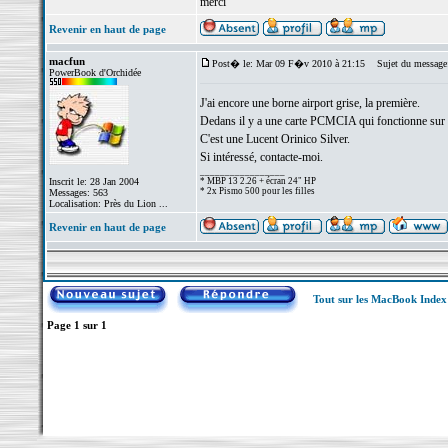
merci
Revenir en haut de page
macfun
Post� le: Mar 09 F�v 2010 à 21:15
Sujet du message
PowerBook d'Orchidée
J'ai encore une borne airport grise, la première.
Dedans il y a une carte PCMCIA qui fonctionne su
C'est une Lucent Orinico Silver.
Si intéressé, contacte-moi.
_________________
Inscrit le: 28 Jan 2004
* MBP 13 2.26 + écran 24" HP
* 2x Pismo 500 pour les filles
Messages: 563
Localisation: Près du Lion ...
Revenir en haut de page
Tout sur les MacBook Inde
Page
1
sur
1