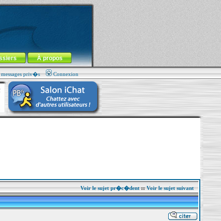
ssiers
À propos
s messages priv�s
Connexion
Voir le sujet pr�c�dent
::
Voir le sujet suivant