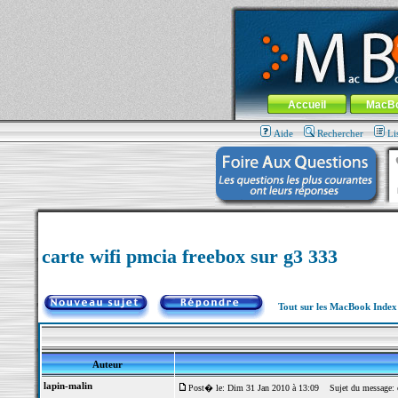
MacBook-fr.com : 100% Apple... 100% nom
Aller au contenu
-
Aller au menu 
Menu général
Accueil
MacB
Aide
Rechercher
Li
carte wifi pmcia freebox sur g3 333
Tout sur les MacBook Inde
Auteur
lapin-malin
Post� le: Dim 31 Jan 2010 à 13:09
Sujet du message: ca