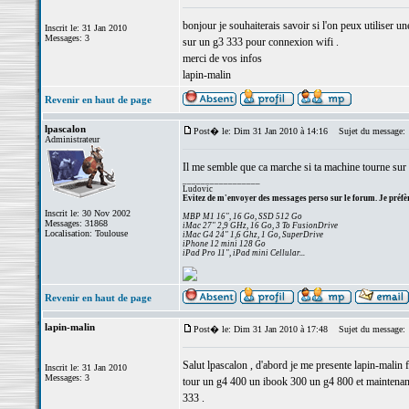
bonjour je souhaiterais savoir si l'on peux utiliser un
Inscrit le: 31 Jan 2010
Messages: 3
sur un g3 333 pour connexion wifi .
merci de vos infos
lapin-malin
Revenir en haut de page
lpascalon
Post� le: Dim 31 Jan 2010 à 14:16
Sujet du message:
Administrateur
Il me semble que ca marche si ta machine tourne su
_________________
Ludovic
Evitez de m'envoyer des messages perso sur le forum. Je préfèr
Inscrit le: 30 Nov 2002
MBP M1 16", 16 Go, SSD 512 Go
Messages: 31868
iMac 27" 2,9 GHz, 16 Go, 3 To FusionDrive
Localisation: Toulouse
iMac G4 24" 1,6 Ghz, 1 Go, SuperDrive
iPhone 12 mini 128 Go
iPad Pro 11", iPad mini Cellular...
Revenir en haut de page
lapin-malin
Post� le: Dim 31 Jan 2010 à 17:48
Sujet du message:
Salut lpascalon , d'abord je me presente lapin-mali
Inscrit le: 31 Jan 2010
Messages: 3
tour un g4 400 un ibook 300 un g4 800 et maintena
333 .