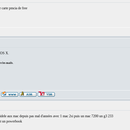
e carte pmcia de free
r OS X.
e les mails.
n fidele aux mac depuis pas mal d'années avec 1 mac 2si puis un mac 7200 un g3 233
nt un powerbook