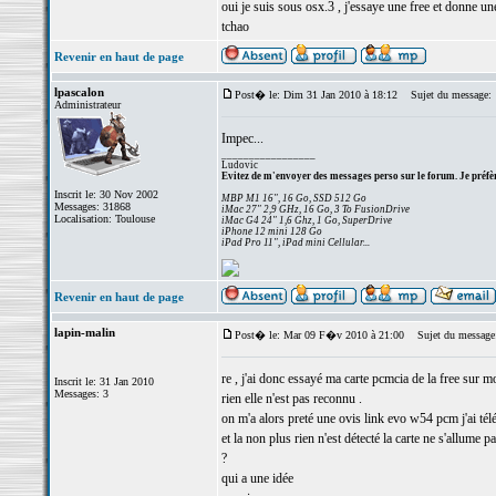
oui je suis sous osx.3 , j'essaye une free et donne u
tchao
Revenir en haut de page
lpascalon
Post� le: Dim 31 Jan 2010 à 18:12
Sujet du message:
Administrateur
Impec...
_________________
Ludovic
Evitez de m'envoyer des messages perso sur le forum. Je préfèr
Inscrit le: 30 Nov 2002
MBP M1 16", 16 Go, SSD 512 Go
Messages: 31868
iMac 27" 2,9 GHz, 16 Go, 3 To FusionDrive
Localisation: Toulouse
iMac G4 24" 1,6 Ghz, 1 Go, SuperDrive
iPhone 12 mini 128 Go
iPad Pro 11", iPad mini Cellular...
Revenir en haut de page
lapin-malin
Post� le: Mar 09 F�v 2010 à 21:00
Sujet du message
re , j'ai donc essayé ma carte pcmcia de la free sur 
Inscrit le: 31 Jan 2010
Messages: 3
rien elle n'est pas reconnu .
on m'a alors preté une ovis link evo w54 pcm j'ai télé
et la non plus rien n'est détecté la carte ne s'allume pa
?
qui a une idée