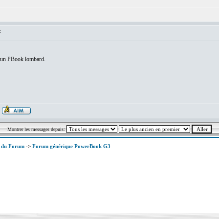
:
r un PBook lombard.
Montrer les messages depuis:
x du Forum
->
Forum générique PowerBook G3