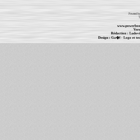
Powered b
T
www.powerboo
Vers
Rédaction :
Ludovi
Design :
Ga�l
- Logo et te
Informations :
PowerBook
-
MacBook Pro
-
i