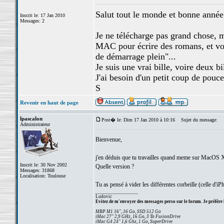
Salut tout le monde et bonne année
Inscrit le: 17 Jan 2010
Messages: 2
Je ne télécharge pas grand chose, m
MAC pour écrire des romans, et voil
de démarrage plein"...
Je suis une vrai bille, voire deux b
J'ai besoin d'un petit coup de pouc
S
Revenir en haut de page
lpascalon
Post� le: Dim 17 Jan 2010 à 10:16
Sujet du message:
Administrateur
Bienvenue,
j'en déduis que tu travailles quand meme sur MacOS 
Inscrit le: 30 Nov 2002
Quelle version ?
Messages: 31868
Localisation: Toulouse
Tu as pensé à vider les différentes corbeille (celle d'iPh
_________________
Ludovic
Evitez de m'envoyer des messages perso sur le forum. Je préfère 
MBP M1 16", 16 Go, SSD 512 Go
iMac 27" 2,9 GHz, 16 Go, 3 To FusionDrive
iMac G4 24" 1,6 Ghz, 1 Go, SuperDrive