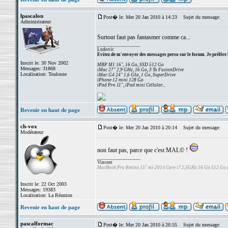
lpascalon
Post� le: Mer 20 Jan 2010 à 14:23
Sujet du message:
Administrateur
Surtout faut pas fantasmer comme ca...
_________________
Ludovic
Evitez de m'envoyer des messages perso sur le forum. Je préfère 
Inscrit le: 30 Nov 2002
MBP M1 16", 16 Go, SSD 512 Go
Messages: 31868
iMac 27" 2,9 GHz, 16 Go, 3 To FusionDrive
Localisation: Toulouse
iMac G4 24" 1,6 Ghz, 1 Go, SuperDrive
iPhone 12 mini 128 Go
iPad Pro 11", iPad mini Cellular...
Revenir en haut de page
ch-vox
Post� le: Mer 20 Jan 2010 à 20:14
Sujet du message:
Modérateur
non faut pas, parce que c'est MAL© !
_________________
Vincent
MacBook Pro Retina 15" mi-2014 Core i7 2,5GHz 16 Go 512 Go
Inscrit le: 22 Oct 2003
Messages: 19383
Localisation: La Réunion
Revenir en haut de page
pascalformac
Post� le: Mer 20 Jan 2010 à 20:55
Sujet du message: