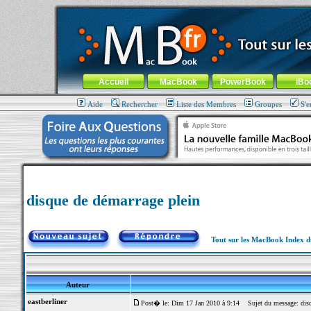
MacBook-fr.com : 100% Apple... 100% nomade !
Aller au contenu
-
Aller au menu général
-
Aller au menu de la
Menu général
Accueil
MacBook
PowerBook
iBo
Aide
Rechercher
Liste des Membres
Groupes
S'e
disque de démarrage plein
Tout sur les MacBook Index 
Auteur
eastberliner
Post� le: Dim 17 Jan 2010 à 9:14
Sujet du message: disq