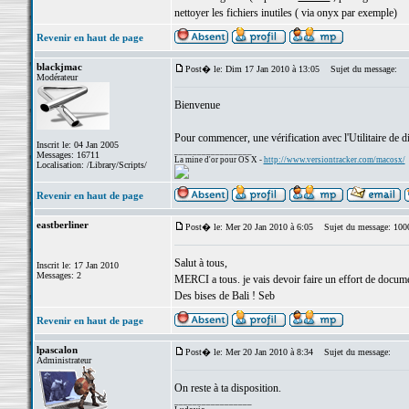
nettoyer les fichiers inutiles ( via onyx par exemple)
Revenir en haut de page
blackjmac
Post� le: Dim 17 Jan 2010 à 13:05
Sujet du message:
Modérateur
Bienvenue
Pour commencer, une vérification avec l'Utilitaire de di
Inscrit le: 04 Jan 2005
_________________
Messages: 16711
La mine d'or pour OS X -
http://www.versiontracker.com/macosx/
Localisation: /Library/Scripts/
Revenir en haut de page
eastberliner
Post� le: Mer 20 Jan 2010 à 6:05
Sujet du message: 1000
Salut à tous,
Inscrit le: 17 Jan 2010
Messages: 2
MERCI a tous. je vais devoir faire un effort de documen
Des bises de Bali ! Seb
Revenir en haut de page
lpascalon
Post� le: Mer 20 Jan 2010 à 8:34
Sujet du message:
Administrateur
On reste à ta disposition.
_________________