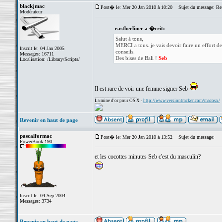
blackjmac
Post� le: Mer 20 Jan 2010 à 10:20
Sujet du message: Re:
Modérateur
eastberliner a �crit:
Salut à tous,
MERCI a tous. je vais devoir faire un effort de
Inscrit le: 04 Jan 2005
conseils.
Messages: 16711
Des bises de Bali !
Seb
Localisation: /Library/Scripts/
Il est rare de voir une femme signer Seb
_________________
La mine d'or pour OS X -
http://www.versiontracker.com/macosx/
Revenir en haut de page
pascalformac
Post� le: Mer 20 Jan 2010 à 13:52
Sujet du message:
PowerBook 190
et les cocottes minutes Seb c'est du masculin?
Inscrit le: 04 Sep 2004
Messages: 3734
Revenir en haut de page