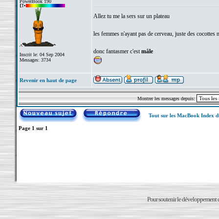
PowerBook 190
Allez tu me la sers sur un plateau
les femmes n'ayant pas de cerveau, juste des cocottes mi
donc fantasmer c'est
mâle
Inscrit le: 04 Sep 2004
Messages: 3734
Revenir en haut de page
Montrer les messages depuis:
Tout sur les MacBook Index 
Page
1
sur
1
Pour soutenir le développement du