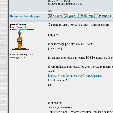
iPhone 12 mini 128 Go
iPad Pro 11", iPad mini Cellular...
Revenir en haut de page
pascalformac
Post� le: Dim 17 Jan 2010 à 10:24
Sujet du message:
PowerBook 190
bonjour
et ce message peut etre vrai ou ...faux
( ca arrive )
Inscrit le: 04 Sep 2004
il faut en savoir plus sur le mac l'OS l'entretien et...le 
Messages: 3734
divers utilitares pour pister les gros morceaux reperer 
whatize
http://www.id-design.com/software/whatsize/
DiskInventoryX
etc
et si pas fait
-sauvegarde externe
- entretien global ( reparer le
volume
, passage de mise