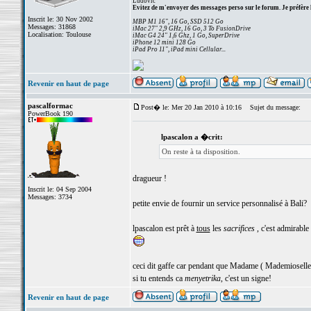
Ludovic
Evitez de m'envoyer des messages perso sur le forum. Je préfère 
Inscrit le: 30 Nov 2002
MBP M1 16", 16 Go, SSD 512 Go
Messages: 31868
iMac 27" 2,9 GHz, 16 Go, 3 To FusionDrive
Localisation: Toulouse
iMac G4 24" 1,6 Ghz, 1 Go, SuperDrive
iPhone 12 mini 128 Go
iPad Pro 11", iPad mini Cellular...
Revenir en haut de page
pascalformac
Post� le: Mer 20 Jan 2010 à 10:16
Sujet du message:
PowerBook 190
lpascalon a �crit:
On reste à ta disposition.
dragueur !
Inscrit le: 04 Sep 2004
Messages: 3734
petite envie de fournir un service personnalisé à Bali?
lpascalon est prêt à
tous
les
sacrifices
, c'est admirable
ceci dit gaffe car pendant que Madame ( Mademioselle 
si tu entends ca
menyetrika
, c'est un signe!
Revenir en haut de page