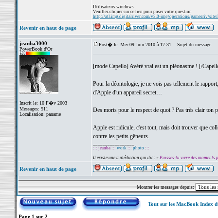
Utilisateurs windows
Veuillez cliquer sur ce lien pour poser votre question
http://atl.img.digitalriver.com/v2.0-img/operations/gamesriv/site/
Revenir en haut de page
jeanba3000
Post� le: Mer 09 Juin 2010 à 17:31
Sujet du message:
PowerBook d'Or
[mode Capello] Avéré vrai est un pléonasme ! [/Capel
Pour la déontologie, je ne vois pas tellement le rappo
d'Apple d'un appareil secret…
Inscrit le: 10 F�v 2003
Messages: 511
Des morts pour le respect de quoi ? Pas très clair ton 
Localisation: paname
Apple est ridicule, c'est tout, mais doit trouver que c
contre les petits gêneurs.
_________________
::: jeanba :::
work
:::
photo
:::
Il existe une malédiction qui dit : «
Puisses-tu vivre des moments 
Revenir en haut de page
Montrer les messages depuis:
Tout sur les MacBook Index 
Page
1
sur
2