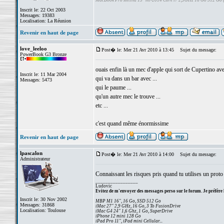
MacBook Pro Retina 15" mi-2014 Core i7 2,5GHz 16 Go 512 Go
Inscrit le: 22 Oct 2003
Messages: 19383
Localisation: La Réunion
Revenir en haut de page
love_leeloo
Post� le: Mer 21 Avr 2010 à 13:45
Sujet du message:
PowerBook G3 Bronze
ouais enfin là un mec d'apple qui sort de Cupertino ave
Inscrit le: 11 Mar 2004
qui va dans un bar avec ...
Messages: 5473
qui le paume ...
qu'un autre mec le trouve ...
etc ...
c'est quand même énormissime
Revenir en haut de page
lpascalon
Post� le: Mer 21 Avr 2010 à 14:00
Sujet du message:
Administrateur
Connaissant les risques pris quand tu utilises un proto 
_________________
Ludovic
Evitez de m'envoyer des messages perso sur le forum. Je préfère 
Inscrit le: 30 Nov 2002
MBP M1 16", 16 Go, SSD 512 Go
Messages: 31868
iMac 27" 2,9 GHz, 16 Go, 3 To FusionDrive
Localisation: Toulouse
iMac G4 24" 1,6 Ghz, 1 Go, SuperDrive
iPhone 12 mini 128 Go
iPad Pro 11", iPad mini Cellular...