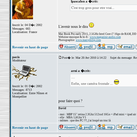
lpascalon a �crit:
C'est trop gros pour etre vrai...
Inscrit le: 04 D�c 2002
L'avenir nous le dira
Messages: 665
_________________
Localisation: France
Mac Book Pro early 2015, 2.5GHz Intel Core i7 16go de RAM, DD
Webzine musique & hi-fi :
www.magazine-audio.com
Photographie:
www.marcphilip.com
Revenir en haut de page
pacis
Post� le: Mar 20 Avr 2010 à 14:22
Sujet du message: Re:
Modérateur
arni a �crit:
....
Enfin, une caméra frontale ...
Inscrit le: 01 D�c 2002
Messages: 8713
Localisation: Entre Nîmes et
Montpellier
pour faire quoi ?
_________________
David
- moi : MBP 15" retina 2.3Ghz 512ssd 16Go + iPad mini + ipad air
- elle : MBA 1,6Ghz V1
- mômes : que des PC !?!, j'ai loupé un truc là
Revenir en haut de page