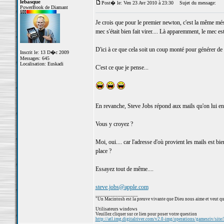
lebasque
Post� le: Ven 23 Avr 2010 à 23:30
Sujet du message:
PowerBook de Diamant
Je crois que pour le premier newton, c'est la même mésa
mec s'était bien fait virer.... Là apparemment, le mec est
D'ici à ce que cela soit un coup monté pour générer de 
Inscrit le: 13 D�c 2009
Messages: 645
Localisation: Euskadi
C'est ce que je pense...
En revanche, Steve Jobs répond aux mails qu'on lui env
Vous y croyez ?
Moi, oui.... car l'adresse d'où provient les mails est b
place ?
Essayez tout de même....
steve.jobs@apple.com
_________________
"Un Macintosh est la preuve vivante que Dieu nous aime et veut qu
Utilisateurs windows
Veuillez cliquer sur ce lien pour poser votre question
http://atl.img.digitalriver.com/v2.0-img/operations/gamesriv/site/