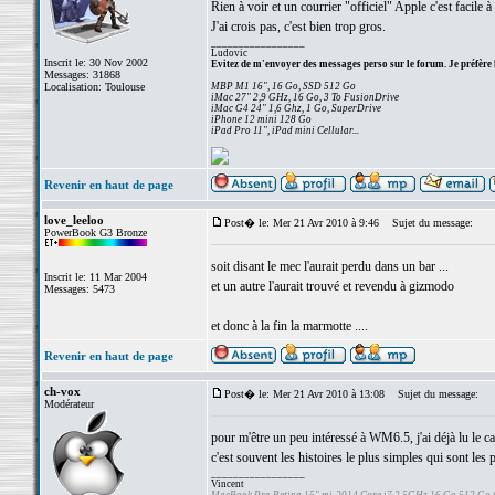
Rien à voir et un courrier "officiel" Apple c'est facile à f
J'ai crois pas, c'est bien trop gros.
_________________
Ludovic
Inscrit le: 30 Nov 2002
Evitez de m'envoyer des messages perso sur le forum. Je préfère 
Messages: 31868
Localisation: Toulouse
MBP M1 16", 16 Go, SSD 512 Go
iMac 27" 2,9 GHz, 16 Go, 3 To FusionDrive
iMac G4 24" 1,6 Ghz, 1 Go, SuperDrive
iPhone 12 mini 128 Go
iPad Pro 11", iPad mini Cellular...
Revenir en haut de page
love_leeloo
Post� le: Mer 21 Avr 2010 à 9:46
Sujet du message:
PowerBook G3 Bronze
soit disant le mec l'aurait perdu dans un bar ...
Inscrit le: 11 Mar 2004
et un autre l'aurait trouvé et revendu à gizmodo
Messages: 5473
et donc à la fin la marmotte ....
Revenir en haut de page
ch-vox
Post� le: Mer 21 Avr 2010 à 13:08
Sujet du message:
Modérateur
pour m'être un peu intéressé à WM6.5, j'ai déjà lu le ca
c'est souvent les histoires le plus simples qui sont les 
_________________
Vincent