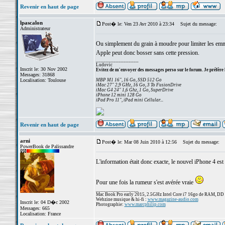
Revenir en haut de page
lpascalon
Post� le: Ven 23 Avr 2010 à 23:34
Sujet du message:
Administrateur
Ou simplement du grain à moudre pour limiter les emm
Apple peut donc bosser sans cette pression.
_________________
Ludovic
Inscrit le: 30 Nov 2002
Evitez de m'envoyer des messages perso sur le forum. Je préfère 
Messages: 31868
Localisation: Toulouse
MBP M1 16", 16 Go, SSD 512 Go
iMac 27" 2,9 GHz, 16 Go, 3 To FusionDrive
iMac G4 24" 1,6 Ghz, 1 Go, SuperDrive
iPhone 12 mini 128 Go
iPad Pro 11", iPad mini Cellular...
Revenir en haut de page
arni
Post� le: Mar 08 Juin 2010 à 12:56
Sujet du message:
PowerBook de Palissandre
L'information était donc exacte, le nouvel iPhone 4 est 
Pour une fois la rumeur s'est avérée vraie
_________________
Mac Book Pro early 2015, 2.5GHz Intel Core i7 16go de RAM, DD
Webzine musique & hi-fi :
www.magazine-audio.com
Inscrit le: 04 D�c 2002
Photographie:
www.marcphilip.com
Messages: 665
Localisation: France