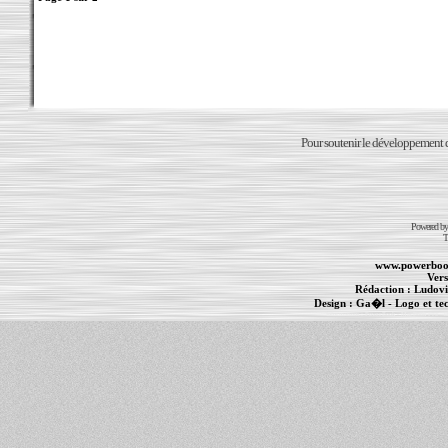
Pour soutenir le développement du
Powered b
T
www.powerboo
Vers
Rédaction :
Ludovi
Design :
Ga�l
- Logo et te
Informations :
PowerBook
-
MacBook Pro
-
i