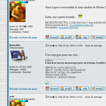
PowerBook de Palissandre
Voici à quoi va ressembler le futur modèle de iPhone 
Enfin, une caméra frontale ...
_________________
Mac Book Pro early 2015, 2.5GHz Intel Core i7 16go de RAM, DD
Webzine musique & hi-fi :
www.magazine-audio.com
Inscrit le: 04 D�c 2002
Photographie:
www.marcphilip.com
Messages: 665
Localisation: France
Revenir en haut de page
lpascalon
Post� le: Mar 20 Avr 2010 à 14:04
Sujet du message:
Administrateur
C'est trop gros pour etre vrai...
_________________
Ludovic
Evitez de m'envoyer des messages perso sur le forum. Je préfère 
Inscrit le: 30 Nov 2002
MBP M1 16", 16 Go, SSD 512 Go
Messages: 31868
iMac 27" 2,9 GHz, 16 Go, 3 To FusionDrive
Localisation: Toulouse
iMac G4 24" 1,6 Ghz, 1 Go, SuperDrive
iPhone 12 mini 128 Go
iPad Pro 11", iPad mini Cellular...
Revenir en haut de page
arni
Post� le: Mar 20 Avr 2010 à 14:21
Sujet du message:
PowerBook de Palissandre