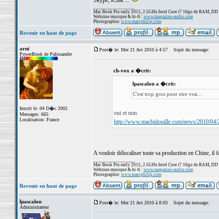
Skype, iChat ...
_________________
Mac Book Pro early 2015, 2.5GHz Intel Core i7 16go de RAM, DD
Webzine musique & hi-fi :
www.magazine-audio.com
Photographie:
www.marcphilip.com
Revenir en haut de page
arni
Post� le: Mer 21 Avr 2010 à 4:57
Sujet du message:
PowerBook de Palissandre
ch-vox a �crit:
lpascalon a �crit:
C'est trop gros pour etre vrai...
Inscrit le: 04 D�c 2002
oui et non
Messages: 665
Localisation: France
http://www.macbidouille.com/news/2010/04/2
A vouloir délocaliser toute sa production en Chine, il fa
_________________
Mac Book Pro early 2015, 2.5GHz Intel Core i7 16go de RAM, DD
Webzine musique & hi-fi :
www.magazine-audio.com
Photographie:
www.marcphilip.com
Revenir en haut de page
lpascalon
Post� le: Mer 21 Avr 2010 à 8:03
Sujet du message:
Administrateur