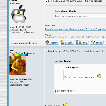
ch-vox
Post� le: Mar 20 Avr 2010 à 23:51
Sujet du message:
Modérateur
lpascalon a �crit:
C'est trop gros pour etre vrai...
oui et non
Inscrit le: 22 Oct 2003
http://www.macbidouille.com/news/2010/04/20/apple-
Messages: 19383
Localisation: La Réunion
_________________
Vincent
MacBook Pro Retina 15" mi-2014 Core i7 2,5GHz 16 Go 512 Go
Revenir en haut de page
arni
Post� le: Mer 21 Avr 2010 à 4:53
Sujet du message: Re: 
PowerBook de Palissandre
pacis a �crit:
arni a �crit:
....
Enfin, une caméra frontale ...
Inscrit le: 04 D�c 2002
Messages: 665
Localisation: France
pour faire quoi ?