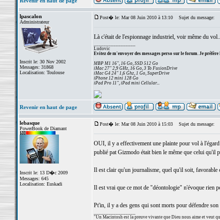
Revenir en haut de page
lpascalon
Post� le: Mar 08 Juin 2010 à 13:10
Sujet du message:
Administrateur
Là c'était de l'espionnage industriel, voir même du vol.
_________________
Ludovic
Evitez de m'envoyer des messages perso sur le forum. Je préfère 
Inscrit le: 30 Nov 2002
MBP M1 16", 16 Go, SSD 512 Go
Messages: 31868
iMac 27" 2,9 GHz, 16 Go, 3 To FusionDrive
Localisation: Toulouse
iMac G4 24" 1,6 Ghz, 1 Go, SuperDrive
iPhone 12 mini 128 Go
iPad Pro 11", iPad mini Cellular...
Revenir en haut de page
lebasque
Post� le: Mar 08 Juin 2010 à 15:03
Sujet du message:
PowerBook de Diamant
OUI, il y a effectivement une plainte pour vol à l'éga
publié pat Gizmodo était bien le même que celui qu'il p
Il est clair qu'un journalisme, quel qu'il soit, favorabl
Inscrit le: 13 D�c 2009
Messages: 645
Localisation: Euskadi
Il est vrai que ce mot de "déontologie" n'évoque rien 
Pt'in, il y a des gens qui sont morts pour défendre son r
_________________
"Un Macintosh est la preuve vivante que Dieu nous aime et veut qu