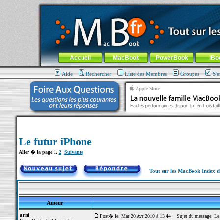
MacBook-fr.com : 100% Apple... 100% nomade !
Aller au contenu
-
Aller au menu général
-
Aller au menu de la
Menu général
Accueil
MacBook
PowerBook
iBo
Aide
Rechercher
Liste des Membres
Groupes
S'e
Le futur iPhone
Aller � la page
1
,
2
Suivante
Tout sur les MacBook Index 
Auteur
arni
Post� le: Mar 20 Avr 2010 à 13:44
Sujet du message: Le 