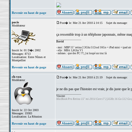
Revenir en haut de page
pacis
Post� le: Mer 21 Avr 2010 à 14:15
Sujet du message:
Modérateur
ça ressemble trop à un téléphone japonnais, même maqu
_________________
David
- moi : MBP 15" retina 2.3Ghz 512ssd 16Go + iPad mini + ipad air
Inscrit le: 01 D�c 2002
- elle : MBA 1,6Ghz V1
- mômes : que des PC !?!, j'ai loupé un truc là
Messages: 8713
Localisation: Entre Nîmes et
Montpellier
Revenir en haut de page
ch-vox
Post� le: Mer 21 Avr 2010 à 21:19
Sujet du message:
Modérateur
je ne dis pas que l'histoire est vraie, je dis juste que l
_________________
Vincent
MacBook Pro Retina 15" mi-2014 Core i7 2,5GHz 16 Go 512 Go
Inscrit le: 22 Oct 2003
Messages: 19383
Localisation: La Réunion
Revenir en haut de page