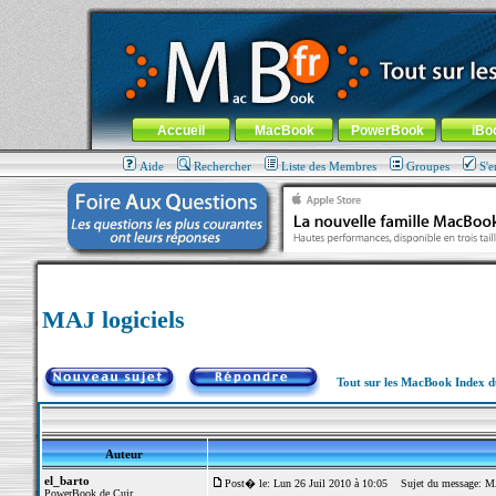
MacBook-fr.com : 100% Apple... 100% nomade !
Aller au contenu
-
Aller au menu général
-
Aller au menu de la
Menu général
Accueil
MacBook
PowerBook
iBo
Aide
Rechercher
Liste des Membres
Groupes
S'e
MAJ logiciels
Tout sur les MacBook Index 
Auteur
el_barto
Post� le: Lun 26 Juil 2010 à 10:05
Sujet du message: MA
PowerBook de Cuir