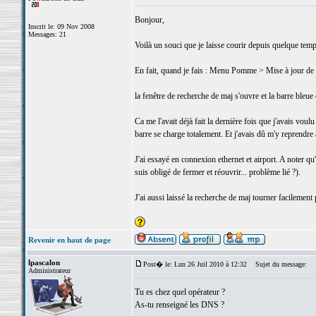
Bonjour,
Inscrit le: 09 Nov 2008
Messages: 21
Voilà un souci que je laisse courir depuis quelque temp
En fait, quand je fais : Menu Pomme > Mise à jour de l
la fenêtre de recherche de maj s'ouvre et la barre ble
Ca me l'avait déjà fait la dernière fois que j'avais voul
barre se charge totalement. Et j'avais dû m'y reprendre 
J'ai essayé en connexion ethernet et airport. A noter qu'
suis obligé de fermer et réouvrir... problème lié ?).
J'ai aussi laissé la recherche de maj tourner facilement
Revenir en haut de page
lpascalon
Post� le: Lun 26 Juil 2010 à 12:32
Sujet du message:
Administrateur
Tu es chez quel opérateur ?
As-tu renseigné les DNS ?
_________________