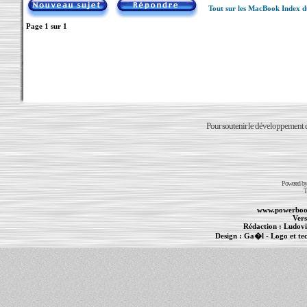
Tout sur les MacBook Index 
Page
1
sur
1
Pour soutenir le développement du
Powered b
T
www.powerboo
Vers
Rédaction :
Ludovi
Design :
Ga�l
- Logo et te
Informations :
PowerBook
-
MacBook Pro
-
i