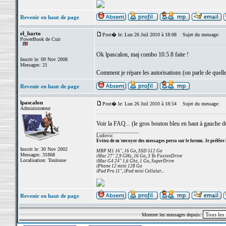
Revenir en haut de page
el_barto
Post� le: Lun 26 Juil 2010 à 18:08
Sujet du message:
PowerBook de Cuir
Ok lpascalon, maj combo 10.5.8 faite !
Inscrit le: 09 Nov 2008
Messages: 21
Comment je répare les autorisations (on parle de quelles
Revenir en haut de page
lpascalon
Post� le: Lun 26 Juil 2010 à 18:54
Sujet du message:
Administrateur
Voir la FAQ... (le gros bouton bleu en haut à gauche d
_________________
Ludovic
Evitez de m'envoyer des messages perso sur le forum. Je préfère 
Inscrit le: 30 Nov 2002
MBP M1 16", 16 Go, SSD 512 Go
Messages: 31868
iMac 27" 2,9 GHz, 16 Go, 3 To FusionDrive
Localisation: Toulouse
iMac G4 24" 1,6 Ghz, 1 Go, SuperDrive
iPhone 12 mini 128 Go
iPad Pro 11", iPad mini Cellular...
Revenir en haut de page
Montrer les messages depuis: