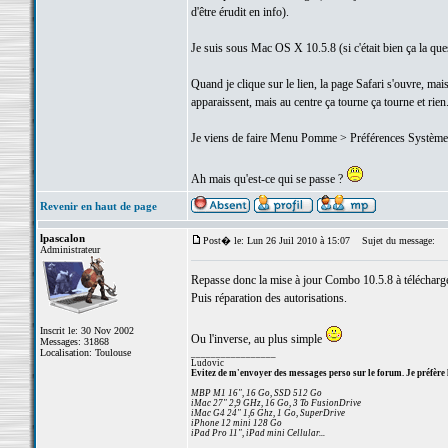
d'être érudit en info).
Je suis sous Mac OS X 10.5.8 (si c'était bien ça la que
Quand je clique sur le lien, la page Safari s'ouvre, mai
apparaissent, mais au centre ça tourne ça tourne et rien.
Je viens de faire Menu Pomme > Préférences Systèmes, e
Ah mais qu'est-ce qui se passe ?
Revenir en haut de page
lpascalon
Post� le: Lun 26 Juil 2010 à 15:07
Sujet du message:
Administrateur
Repasse donc la mise à jour Combo 10.5.8 à télécharger
Puis réparation des autorisations.
Inscrit le: 30 Nov 2002
Ou l'inverse, au plus simple
Messages: 31868
Localisation: Toulouse
_________________
Ludovic
Evitez de m'envoyer des messages perso sur le forum. Je préfère 
MBP M1 16", 16 Go, SSD 512 Go
iMac 27" 2,9 GHz, 16 Go, 3 To FusionDrive
iMac G4 24" 1,6 Ghz, 1 Go, SuperDrive
iPhone 12 mini 128 Go
iPad Pro 11", iPad mini Cellular...