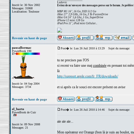
Ludovic
Inscrit le: 30 Nov 2002
Evitez de m'envoyer des messages perso sur le forum. Je préfère 
Messages: 31868
Localisation: Toulouse
MBP M1 16", 16 Go, SSD 512 Go
iMac 27" 2,9 GHz, 16 Go, 3 To FusionDrive
iMac G4 24" 1,6 Ghz, 1 Go, SuperDrive
iPhone 12 mini 128 Go
iPad Pro 11", iPad mini Cellular...
Revenir en haut de page
pascalformac
Post� le: Lun 26 Juil 2010 à 13:29
Sujet du message:
PowerBook 190
tu ne precises pas l'OS
si recent va faire une maj
combinée
en prenant toi mêm
là
http://support.apple.com/fr_FR/downloads/
Inscrit le: 04 Sep 2004
et si après ca le souci est encore présent on avise
Messages: 3734
Revenir en haut de page
el_barto
Post� le: Lun 26 Juil 2010 à 14:46
Sujet du message:
PowerBook de Cuir
aïe aïe aïe...
Inscrit le: 09 Nov 2008
Messages: 21
Mon opérateur est Orange (bon là je suis au boulot, mai