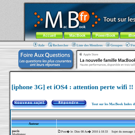
MacBook-fr.com : 100% Apple... 100% nomade !
Aller au contenu
-
Aller au menu général
-
Aller au menu de la
Menu général
Accueil
MacBook
PowerBook
iBo
Aide
Rechercher
Liste des Membres
Groupes
S'e
[iphone 3G] et iOS4 : attention perte wifi !!
Tout sur les MacBook Index 
Auteur
pacis
Post� le: Dim 08 Ao� 2010 à 18:33
Sujet du message: [ip
Modérateur