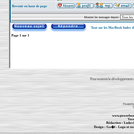
Revenir en haut de page
Montrer les messages depuis:
Tout sur les MacBook Index 
Page
1
sur
1
Pour soutenir le développement du
Powered b
T
www.powerboo
Vers
Rédaction :
Ludovi
Design :
Ga�l
- Logo et te
Informations :
PowerBook
-
MacBook Pro
-
i