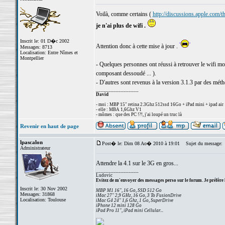
Voilà, comme certains (
http://discussions.apple.com/
je n'ai plus de wifi .
Inscrit le: 01 D�c 2002
Attention donc à cette mise à jour .
Messages: 8713
Localisation: Entre Nîmes et
Montpellier
- Quelques personnes ont réussi à retrouver le wifi mo
composant dessoudé ... ).
- D'autres sont revenus à la version 3.1.3 par des mét
_________________
David
- moi : MBP 15" retina 2.3Ghz 512ssd 16Go + iPad mini + ipad air
- elle : MBA 1,6Ghz V1
- mômes : que des PC !?!, j'ai loupé un truc là
Revenir en haut de page
lpascalon
Post� le: Dim 08 Ao� 2010 à 19:01
Sujet du message:
Administrateur
Attendre la 4.1 sur le 3G en gros...
_________________
Ludovic
Evitez de m'envoyer des messages perso sur le forum. Je préfère 
Inscrit le: 30 Nov 2002
MBP M1 16", 16 Go, SSD 512 Go
Messages: 31868
iMac 27" 2,9 GHz, 16 Go, 3 To FusionDrive
Localisation: Toulouse
iMac G4 24" 1,6 Ghz, 1 Go, SuperDrive
iPhone 12 mini 128 Go
iPad Pro 11", iPad mini Cellular...