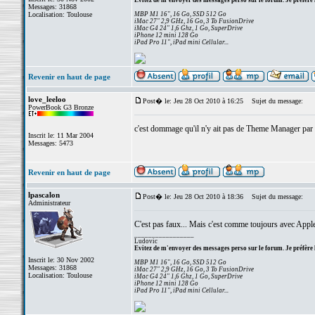
Evitez de m'envoyer des messages perso sur le forum. Je préfère 
Messages: 31868
Localisation: Toulouse
MBP M1 16", 16 Go, SSD 512 Go
iMac 27" 2,9 GHz, 16 Go, 3 To FusionDrive
iMac G4 24" 1,6 Ghz, 1 Go, SuperDrive
iPhone 12 mini 128 Go
iPad Pro 11", iPad mini Cellular...
Revenir en haut de page
love_leeloo
Post� le: Jeu 28 Oct 2010 à 16:25
Sujet du message:
PowerBook G3 Bronze
c'est dommage qu'il n'y ait pas de Theme Manager par 
Inscrit le: 11 Mar 2004
Messages: 5473
Revenir en haut de page
lpascalon
Post� le: Jeu 28 Oct 2010 à 18:36
Sujet du message:
Administrateur
C'est pas faux... Mais c'est comme toujours avec Apple,
_________________
Ludovic
Evitez de m'envoyer des messages perso sur le forum. Je préfère 
Inscrit le: 30 Nov 2002
MBP M1 16", 16 Go, SSD 512 Go
Messages: 31868
iMac 27" 2,9 GHz, 16 Go, 3 To FusionDrive
Localisation: Toulouse
iMac G4 24" 1,6 Ghz, 1 Go, SuperDrive
iPhone 12 mini 128 Go
iPad Pro 11", iPad mini Cellular...