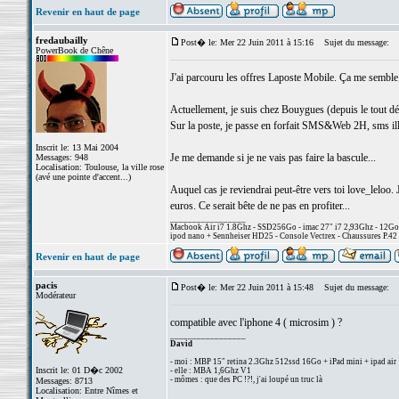
Revenir en haut de page
fredaubailly
Post� le: Mer 22 Juin 2011 à 15:16
Sujet du message:
PowerBook de Chêne
J'ai parcouru les offres Laposte Mobile. Ça me semble 
Actuellement, je suis chez Bouygues (depuis le tout dé
Sur la poste, je passe en forfait SMS&Web 2H, sms illi
Inscrit le: 13 Mai 2004
Je me demande si je ne vais pas faire la bascule...
Messages: 948
Localisation: Toulouse, la ville rose
(avé une pointe d'accent...)
Auquel cas je reviendrai peut-être vers toi love_leloo. 
euros. Ce serait bête de ne pas en profiter...
_________________
Macbook Air i7 1.8Ghz - SSD256Go - imac 27" i7 2,93Ghz - 12G
ipod nano + Sennheiser HD25 - Console Vectrex - Chaussures P.42 
Revenir en haut de page
pacis
Post� le: Mer 22 Juin 2011 à 15:48
Sujet du message:
Modérateur
compatible avec l'iphone 4 ( microsim ) ?
_________________
David
- moi : MBP 15" retina 2.3Ghz 512ssd 16Go + iPad mini + ipad air
Inscrit le: 01 D�c 2002
- elle : MBA 1,6Ghz V1
- mômes : que des PC !?!, j'ai loupé un truc là
Messages: 8713
Localisation: Entre Nîmes et