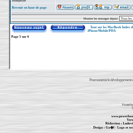
Montpellier
Revenir en haut de page
Montrer les messages depuis:
Tout sur les MacBook Index 
iPhone/Mobile/PDA
Page
5
sur
6
Pour soutenir le développement du
Powered b
T
www.powerboo
Vers
Rédaction :
Ludovi
Design :
Ga�l
- Logo et te
Informations :
PowerBook
-
MacBook Pro
-
i