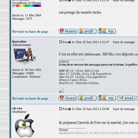
Post� le: Dim 19 Juin 2011 à 22:33
Sujet du message:
PowerBook G3 Bronze
oui portage du numéro inclus
Inscrit le: 11 Mar 2004
Messages: 5473
Revenir en haut de page
lpascalon
Post� le: Dim 19 Juin 2011 à 22:47
Sujet du message:
Administrateur
C'est en effet très intéressant. 500 Mo c'est déjà très c
_________________
Ludovic
Evitez de m'envoyer des messages perso sur le forum. Je préfère 
Inscrit le: 30 Nov 2002
MBP M1 16", 16 Go, SSD 512 Go
Messages: 31868
iMac 27" 2,9 GHz, 16 Go, 3 To FusionDrive
Localisation: Toulouse
iMac G4 24" 1,6 Ghz, 1 Go, SuperDrive
iPhone 12 mini 128 Go
iPad Pro 11", iPad mini Cellular...
Revenir en haut de page
ch-vox
Post� le: Dim 19 Juin 2011 à 23:08
Sujet du message:
Modérateur
ils préparent l'arrivée de Free sur le marché, j'en suis 
_________________
Vincent
MacBook Pro Retina 15" mi-2014 Core i7 2,5GHz 16 Go 512 Go