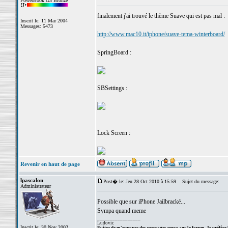
PowerBook G3 Bronze
finalement j'ai trouvé le thème Suave qui est pas mal :
Inscrit le: 11 Mar 2004
Messages: 5473
http://www.mac10.it/iphone/suave-tema-winterboard/
SpringBoard :
SBSettings :
Lock Screen :
Revenir en haut de page
lpascalon
Post� le: Jeu 28 Oct 2010 à 15:59
Sujet du message:
Administrateur
Possible que sur iPhone Jailbracké...
Sympa quand meme
_________________
Ludovic
Inscrit le: 30 Nov 2002