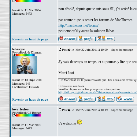
non désolé, depuis que je suis sous SL, j'ai arrêté la c
Inscrit le: 11 Mar 2004
Messages: 5473
par contre tu peux tenter les forums de MacThemes
http://macthemes.net/forum/
peut etre qu'il y aurait la solution là bas
Revenir en haut de page
lebasque
Post� le: Mer 22 Juin 2011 à 10:09
Sujet du message:
PowerBook de Diamant
J'y vais de temps en temps, et tu pourras y lire que ceu
Merci à toi
_________________
Inscrit le: 13 D�c 2009
"Un Macintosh est la preuve vivante que Dieu nous aime et veut qu
Messages: 645
Utilisateurs windows
Localisation: Euskadi
Veuillez cliquer sur ce lien pour poser votre question
http://atl.img.digitalriver.com/v2.0-img/operations/gamesriv/site/
Revenir en haut de page
love_leeloo
Post� le: Mer 22 Juin 2011 à 10:19
Sujet du message:
PowerBook G3 Bronze
u'r welcome
Inscrit le: 11 Mar 2004
Messages: 5473