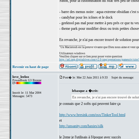
Sinon, pour la customisation du Mac très peu de chose
- barre des menus noire : aqua extreme obsidian c'est st
- candybar pour les icônes et le dock
- geektool pas mal pour mettre à peu près ce que tu ve
- theme park pour modifier deux ou trois petites choses
En revanche, je n'ai pas encore trouvé de solution pou
_________________
"Un Macintosh est la preuve vivante que Dieu nous aime et veut qu
Utilisateurs windows
Veuillez cliquer sur ce lien pour poser votre question
http://atl.img.digitalriver.com/v2.0-img/operations/gamesriv/site/
Revenir en haut de page
love_leeloo
Post� le: Mer 22 Juin 2011 à 9:33
Sujet du message:
PowerBook G3 Bronze
lebasque a �crit:
Inscrit le: 11 Mar 2004
Messages: 5473
En revanche, je n'ai pas encore trouvé de solu
je connais que 2 softs qui peuvent faire ça
http://www.bresink.com/osx/TinkerTool.html
et
http://unsanity.com/haxies/silk
le 2eme je l'utilisais à l'époque avec succès