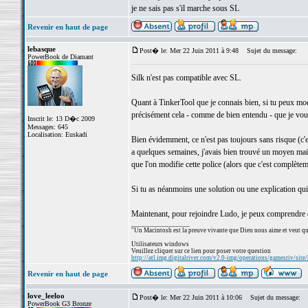
je ne sais pas s'il marche sous SL
Revenir en haut de page
lebasque
Post� le: Mer 22 Juin 2011 à 9:48
Sujet du message:
PowerBook de Diamant
Silk n'est pas compatible avec SL.
Quant à TinkerTool que je connais bien, si tu peux modi
précisément cela - comme de bien entendu - que je voud
Inscrit le: 13 D�c 2009
Messages: 645
Localisation: Euskadi
Bien évidemment, ce n'est pas toujours sans risque (c'est
a quelques semaines, j'avais bien trouvé un moyen ma
que l'on modifie cette police (alors que c'est complète
Si tu as néanmoins une solution ou une explication qui 
Maintenant, pour rejoindre Ludo, je peux comprendre 
_________________
"Un Macintosh est la preuve vivante que Dieu nous aime et veut qu
Utilisateurs windows
Veuillez cliquer sur ce lien pour poser votre question
http://atl.img.digitalriver.com/v2.0-img/operations/gamesriv/site/
Revenir en haut de page
love_leeloo
Post� le: Mer 22 Juin 2011 à 10:06
Sujet du message:
PowerBook G3 Bronze