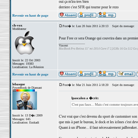
oui ça m'ira tres bien
derriere c'est SFR qui tourne pour le rezo
Revenir en haut de page
ch-vox
Post� le: Lun 20 Juin 2011 à 20:13
Sujet du message:
Modérateur
Pour Free ce sera Orange qui couvrira dans un premier 
_________________
Vincent
MacBook Pro Retina 15" mi-2014 Core i7 2,5GHz 16 Go 512 Go
Inscrit le: 22 Oct 2003
Messages: 19383
Localisation: La Réunion
Revenir en haut de page
lebasque
Post� le: Mar 21 Juin 2011 à 18:20
Sujet du message:
PowerBook de Diamant
lpascalon a �crit:
C'est pas faux... Mais c'est comme toujours ave
Inscrit le: 13 D�c 2009
C'est vrai que c'est devenu du sport de customiser son
Messages: 645
que mis à part le bureau, le dock et les icônes c'est de
Localisation: Euskadi
Quant à un iPhone... il faut nécessairement jailbreaker.