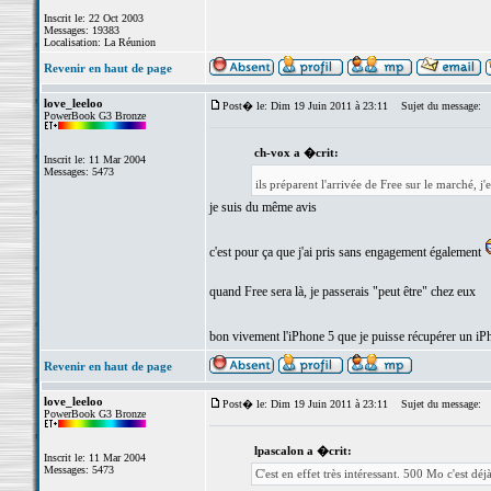
Inscrit le: 22 Oct 2003
Messages: 19383
Localisation: La Réunion
Revenir en haut de page
love_leeloo
Post� le: Dim 19 Juin 2011 à 23:11
Sujet du message:
PowerBook G3 Bronze
ch-vox a �crit:
Inscrit le: 11 Mar 2004
Messages: 5473
ils préparent l'arrivée de Free sur le marché, j
je suis du même avis
c'est pour ça que j'ai pris sans engagement également
quand Free sera là, je passerais "peut être" chez eux
bon vivement l'iPhone 5 que je puisse récupérer un iP
Revenir en haut de page
love_leeloo
Post� le: Dim 19 Juin 2011 à 23:11
Sujet du message:
PowerBook G3 Bronze
lpascalon a �crit:
Inscrit le: 11 Mar 2004
Messages: 5473
C'est en effet très intéressant. 500 Mo c'est déj