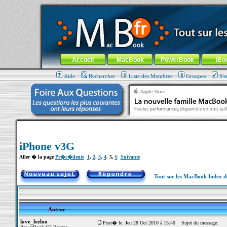
MacBook-fr.com : 100% Apple... 100% nomade !
Aller au contenu
-
Aller au menu général
-
Aller au menu de la
Menu général
Accueil
MacBook
PowerBook
iBo
Aide
Rechercher
Liste des Membres
Groupes
S'e
iPhone v3G
Aller � la page
Pr�c�dente
1
,
2
,
3
,
4
,
5
,
6
Suivante
Tout sur les MacBook Index 
Auteur
love_leeloo
Post� le: Jeu 28 Oct 2010 à 15:40
Sujet du message: