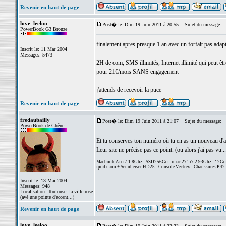
Revenir en haut de page
love_leeloo
Post� le: Dim 19 Juin 2011 à 20:55
Sujet du message:
PowerBook G3 Bronze
finalement apres presque 1 an avec un forfait pas adapté
Inscrit le: 11 Mar 2004
Messages: 5473
2H de com, SMS illimités, Internet illimité qui peut êt
pour 21€/mois SANS engagement
j'attends de recevoir la puce
Revenir en haut de page
fredaubailly
Post� le: Dim 19 Juin 2011 à 21:07
Sujet du message:
PowerBook de Chêne
Et tu conserves ton numéro où tu en as un nouveau d'at
Leur site ne précise pas ce point. (ou alors j'ai pas vu...
_________________
Macbook Air i7 1.8Ghz - SSD256Go - imac 27" i7 2,93Ghz - 12G
ipod nano + Sennheiser HD25 - Console Vectrex - Chaussures P.42 
Inscrit le: 13 Mai 2004
Messages: 948
Localisation: Toulouse, la ville rose
(avé une pointe d'accent...)
Revenir en haut de page
love_leeloo