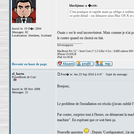
blackjmac a �crit:
C'est pratique et rapide mais ça oblige à redém
ce petit détail - on démarre sous Mac OS X et
Inscrit le: 19 D�c 2004
Messages: 82
Ouais c est le seul inconvénient. Mais comme je n'ai p
Localisation: Aberdeen, Scotland
le contre quand on choisit en fait.
_________________
Silversapporo
MacBook Pro 15" / Intel Core i7 2.3 GHz/ 4 Go / AMD radeon H
iPhone 5S 64GB
iPad Air 8GB
Revenir en haut de page
el_barto
Post� le: Jeu 23 Sep 2010 à 4:47
Sujet du message:
PowerBook de Cuir
Bonjour,
Inscrit le: 09 Nov 2008
Messages: 21
Le problème de l'installation est résolu (j'avais oublié 
Par contre, surprise tout à l'heure, en démarrant la machin
machine". En espérant que ce soit bien ça.
Nouvelle question
: Depuis 'Configuration', j'ai m