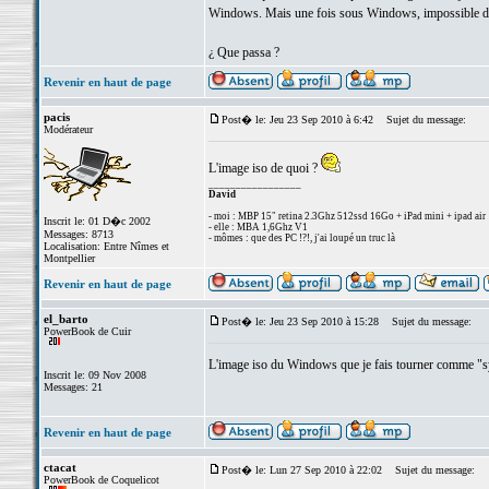
Windows. Mais une fois sous Windows, impossible de tr
¿ Que passa ?
Revenir en haut de page
pacis
Post� le: Jeu 23 Sep 2010 à 6:42
Sujet du message:
Modérateur
L'image iso de quoi ?
_________________
David
- moi : MBP 15" retina 2.3Ghz 512ssd 16Go + iPad mini + ipad air
Inscrit le: 01 D�c 2002
- elle : MBA 1,6Ghz V1
Messages: 8713
- mômes : que des PC !?!, j'ai loupé un truc là
Localisation: Entre Nîmes et
Montpellier
Revenir en haut de page
el_barto
Post� le: Jeu 23 Sep 2010 à 15:28
Sujet du message:
PowerBook de Cuir
L'image iso du Windows que je fais tourner comme "sys
Inscrit le: 09 Nov 2008
Messages: 21
Revenir en haut de page
ctacat
Post� le: Lun 27 Sep 2010 à 22:02
Sujet du message:
PowerBook de Coquelicot