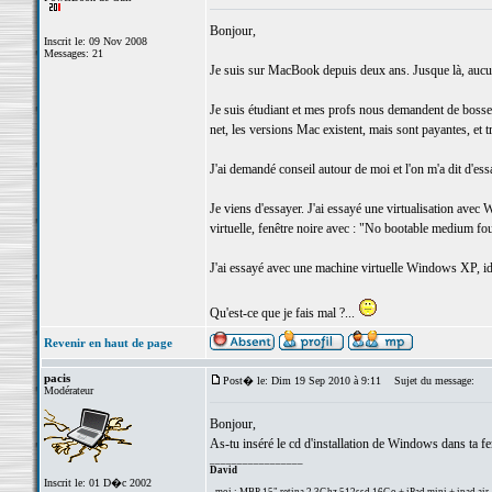
Bonjour,
Inscrit le: 09 Nov 2008
Messages: 21
Je suis sur MacBook depuis deux ans. Jusque là, aucun
Je suis étudiant et mes profs nous demandent de bosser su
net, les versions Mac existent, mais sont payantes, et t
J'ai demandé conseil autour de moi et l'on m'a dit d'essa
Je viens d'essayer. J'ai essayé une virtualisation avec 
virtuelle, fenêtre noire avec : "No bootable medium fo
J'ai essayé avec une machine virtuelle Windows XP, i
Qu'est-ce que je fais mal ?...
Revenir en haut de page
pacis
Post� le: Dim 19 Sep 2010 à 9:11
Sujet du message:
Modérateur
Bonjour,
As-tu inséré le cd d'installation de Windows dans ta fe
_________________
David
Inscrit le: 01 D�c 2002