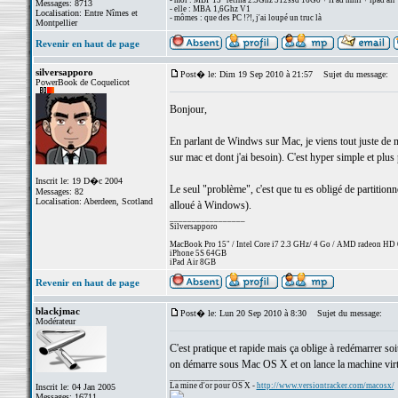
- moi : MBP 15" retina 2.3Ghz 512ssd 16Go + iPad mini + ipad air
Messages: 8713
- elle : MBA 1,6Ghz V1
Localisation: Entre Nîmes et
- mômes : que des PC !?!, j'ai loupé un truc là
Montpellier
Revenir en haut de page
silversapporo
Post� le: Dim 19 Sep 2010 à 21:57
Sujet du message:
PowerBook de Coquelicot
Bonjour,
En parlant de Windws sur Mac, je viens tout juste de 
sur mac et dont j'ai besoin). C'est hyper simple et plu
Inscrit le: 19 D�c 2004
Le seul "problème", c'est que tu es obligé de partition
Messages: 82
Localisation: Aberdeen, Scotland
alloué à Windows).
_________________
Silversapporo
MacBook Pro 15" / Intel Core i7 2.3 GHz/ 4 Go / AMD radeon H
iPhone 5S 64GB
iPad Air 8GB
Revenir en haut de page
blackjmac
Post� le: Lun 20 Sep 2010 à 8:30
Sujet du message:
Modérateur
C'est pratique et rapide mais ça oblige à redémarrer so
on démarre sous Mac OS X et on lance la machine virt
_________________
La mine d'or pour OS X -
http://www.versiontracker.com/macosx/
Inscrit le: 04 Jan 2005
Messages: 16711