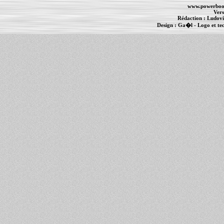
www.powerboo
Vers
Rédaction :
Ludovi
Design :
Ga�l
- Logo et te
Informations :
PowerBook
-
MacBook Pro
-
i