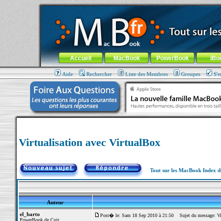
MacBook-fr.com : 100% Apple... 100% nomade !
Aller au contenu
-
Aller au menu général
-
Aller au menu de la
Menu général
Accueil
MacBook
PowerBook
iBo
Aide
Rechercher
Liste des Membres
Groupes
S'e
Virtualisation avec VirtualBox
Tout sur les MacBook Index 
Auteur
el_barto
Post� le: Sam 18 Sep 2010 à 21:50
Sujet du message: Vir
PowerBook de Cuir