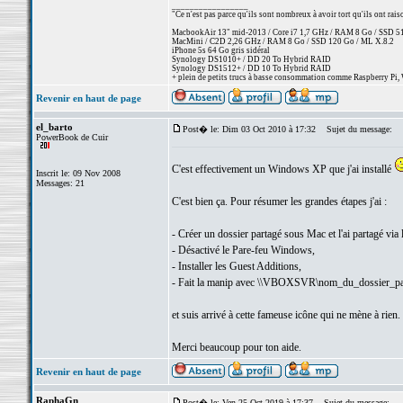
_________________
"Ce n'est pas parce qu'ils sont nombreux à avoir tort qu'ils ont rai
MacbookAir 13" mid-2013 / Core i7 1,7 GHz / RAM 8 Go / SSD 512 
MacMini / C2D 2,26 GHz / RAM 8 Go / SSD 120 Go / ML X.8.2
iPhone 5s 64 Go gris sidéral
Synology DS1010+ / DD 20 To Hybrid RAID
Synology DS1512+ / DD 10 To Hybrid RAID
+ plein de petits trucs à basse consommation comme Raspberry Pi, 
Revenir en haut de page
el_barto
Post� le: Dim 03 Oct 2010 à 17:32
Sujet du message:
PowerBook de Cuir
C'est effectivement un Windows XP que j'ai installé
Inscrit le: 09 Nov 2008
Messages: 21
C'est bien ça. Pour résumer les grandes étapes j'ai :
- Créer un dossier partagé sous Mac et l'ai partagé via 
- Désactivé le Pare-feu Windows,
- Installer les Guest Additions,
- Fait la manip avec \\VBOXSVR\nom_du_dossier_pa
et suis arrivé à cette fameuse icône qui ne mène à rien.
Merci beaucoup pour ton aide.
Revenir en haut de page
RaphaGn
Post� le: Ven 25 Oct 2019 à 17:37
Sujet du message: