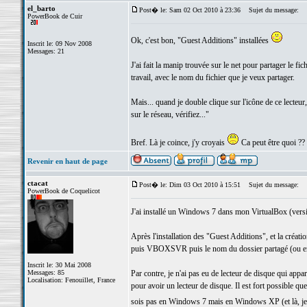
el_barto
Post� le: Sam 02 Oct 2010 à 23:36
Sujet du message:
PowerBook de Cuir
Ok, c'est bon, "Guest Additions" installées
Inscrit le: 09 Nov 2008
Messages: 21
J'ai fait la manip trouvée sur le net pour partager le f
travail, avec le nom du fichier que je veux partager.
Mais... quand je double clique sur l'icône de ce lecteur,
sur le réseau, vérifiez..."
Bref. Là je coince, j'y croyais
Ca peut être quoi ??
Revenir en haut de page
ctacat
Post� le: Dim 03 Oct 2010 à 15:51
Sujet du message:
PowerBook de Coquelicot
J'ai installé un Windows 7 dans mon VirtualBox (versi
Après l'installation des "Guest Additions", et la créat
puis VBOXSVR puis le nom du dossier partagé (ou e
Inscrit le: 30 Mai 2008
Messages: 85
Par contre, je n'ai pas eu de lecteur de disque qui appar
Localisation: Fenouillet, France
pour avoir un lecteur de disque. Il est fort possible qu
sois pas en Windows 7 mais en Windows XP (et là, je