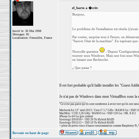
el_barto a �crit:
Bonjour,
Le problème de l'installation est résolu (j'avais
Inscrit le: 30 Mai 2008
Messages: 85
Par contre, surprise tout à l'heure, en démarrant 
Localisation: Fenouillet, France
"Sauver l'état de la machine". En espérant que c
Nouvelle question
: Depuis 'Configuration'
tourner sous Windows. Mais une fois sous Windo
en faisant une Recherche.
¿ Que passa ?
Il est fort probable qu'il faille installer les "Guest A
Je n'ai pas de Windows dans mon VirtualBox sous la main
_________________
"Ce n'est pas parce qu'ils sont nombreux à avoir tort qu'ils ont rai
MacbookAir 13" mid-2013 / Core i7 1,7 GHz / RAM 8 Go / SSD 512 
MacMini / C2D 2,26 GHz / RAM 8 Go / SSD 120 Go / ML X.8.2
iPhone 5s 64 Go gris sidéral
Synology DS1010+ / DD 20 To Hybrid RAID
Synology DS1512+ / DD 10 To Hybrid RAID
+ plein de petits trucs à basse consommation comme Raspberry Pi, 
Revenir en haut de page