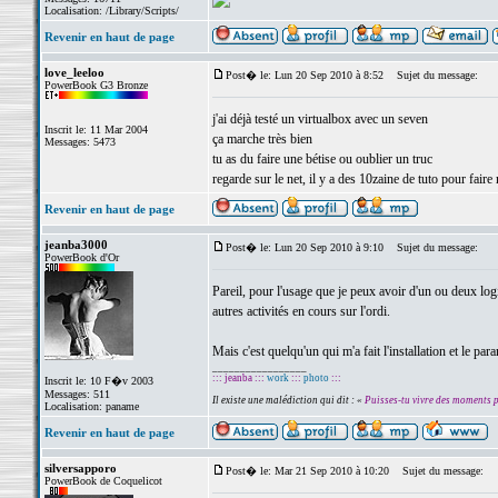
Localisation: /Library/Scripts/
Revenir en haut de page
love_leeloo
Post� le: Lun 20 Sep 2010 à 8:52
Sujet du message:
PowerBook G3 Bronze
j'ai déjà testé un virtualbox avec un seven
Inscrit le: 11 Mar 2004
ça marche très bien
Messages: 5473
tu as du faire une bétise ou oublier un truc
regarde sur le net, il y a des 10zaine de tuto pour faire
Revenir en haut de page
jeanba3000
Post� le: Lun 20 Sep 2010 à 9:10
Sujet du message:
PowerBook d'Or
Pareil, pour l'usage que je peux avoir d'un ou deux logi
autres activités en cours sur l'ordi.
Mais c'est quelqu'un qui m'a fait l'installation et le pa
_________________
::: jeanba :::
work
:::
photo
:::
Inscrit le: 10 F�v 2003
Messages: 511
Il existe une malédiction qui dit : «
Puisses-tu vivre des moments 
Localisation: paname
Revenir en haut de page
silversapporo
Post� le: Mar 21 Sep 2010 à 10:20
Sujet du message:
PowerBook de Coquelicot