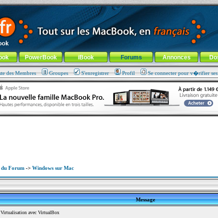
ade !
général
-
Aller au menu de la rubrique
ook
PowerBook
iBook
Forums
Annonces
Do
ste des Membres
Groupes
S'enregistrer
Profil
Se connecter pour v�rifier se
x du Forum
->
Windows sur Mac
Message
irtualisation avec VirtualBox