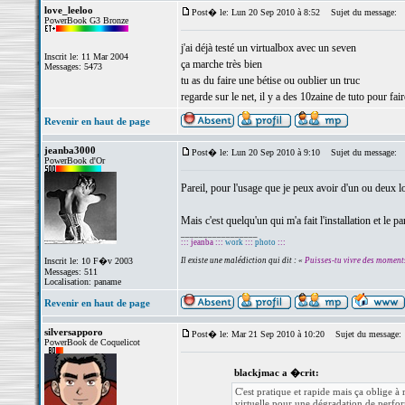
love_leeloo
Post� le: Lun 20 Sep 2010 à 8:52
Sujet du message:
PowerBook G3 Bronze
j'ai déjà testé un virtualbox avec un seven
Inscrit le: 11 Mar 2004
ça marche très bien
Messages: 5473
tu as du faire une bétise ou oublier un truc
regarde sur le net, il y a des 10zaine de tuto pour fai
Revenir en haut de page
jeanba3000
Post� le: Lun 20 Sep 2010 à 9:10
Sujet du message:
PowerBook d'Or
Pareil, pour l'usage que je peux avoir d'un ou deux log
Mais c'est quelqu'un qui m'a fait l'installation et le 
_________________
::: jeanba :::
work
:::
photo
:::
Inscrit le: 10 F�v 2003
Il existe une malédiction qui dit : «
Puisses-tu vivre des moment
Messages: 511
Localisation: paname
Revenir en haut de page
silversapporo
Post� le: Mar 21 Sep 2010 à 10:20
Sujet du message:
PowerBook de Coquelicot
blackjmac a �crit:
C'est pratique et rapide mais ça oblige à
virtuelle pour une dégradation de perfo