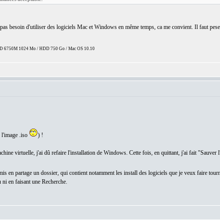
pas besoin d'utiliser des logiciels Mac et Windows en même temps, ca me convient. Il faut peser 
 HD 6750M 1024 Mo / HDD 750 Go / Mac OS 10.10
é l'image .iso
) !
hine virtuelle, j'ai dû refaire l'installation de Windows. Cette fois, en quittant, j'ai fait "Sauver 
 mis en partage un dossier, qui contient notamment les install des logiciels que je veux faire 
u ni en faisant une Recherche.