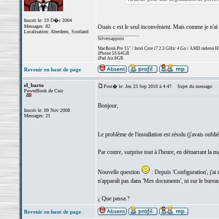
Inscrit le: 19 D�c 2004
Messages: 82
Ouais c est le seul inconvénient. Mais comme je n'ai 
Localisation: Aberdeen, Scotland
_________________
Silversapporo
MacBook Pro 15" / Intel Core i7 2.3 GHz/ 4 Go / AMD radeon
iPhone 5S 64GB
iPad Air 8GB
Revenir en haut de page
el_barto
Post� le: Jeu 23 Sep 2010 à 4:47
Sujet du message:
PowerBook de Cuir
Bonjour,
Inscrit le: 09 Nov 2008
Messages: 21
Le problème de l'installation est résolu (j'avais oubli
Par contre, surprise tout à l'heure, en démarrant la mac
Nouvelle question
: Depuis 'Configuration', j'ai
n'apparaît pas dans 'Mes documents', ni sur le burea
¿ Que passa ?
Revenir en haut de page