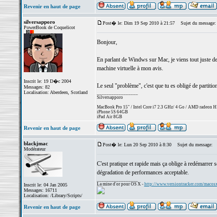
Revenir en haut de page
silversapporo
Post� le: Dim 19 Sep 2010 à 21:57
Sujet du message:
PowerBook de Coquelicot
Bonjour,
En parlant de Windws sur Mac, je viens tout juste de
machine virtuelle à mon avis.
Inscrit le: 19 D�c 2004
Le seul "problème", c'est que tu es obligé de partiti
Messages: 82
Localisation: Aberdeen, Scotland
_________________
Silversapporo
MacBook Pro 15" / Intel Core i7 2.3 GHz/ 4 Go / AMD radeon
iPhone 5S 64GB
iPad Air 8GB
Revenir en haut de page
blackjmac
Post� le: Lun 20 Sep 2010 à 8:30
Sujet du message:
Modérateur
C'est pratique et rapide mais ça oblige à redémarrer
dégradation de performances acceptable.
_________________
La mine d'or pour OS X -
http://www.versiontracker.com/macos
Inscrit le: 04 Jan 2005
Messages: 16711
Localisation: /Library/Scripts/
Revenir en haut de page