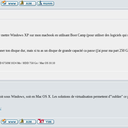
 mettre Windows XP sur mon macbook en utilisant Boot Camp (pour utiliser des logiciels qui n'e
onner ton disque dur, mais si tu as un disque de grande capacité ca passe (j'ai pour ma part 250
 HD 6750M 1024 Mo / HDD 750 Go / Mac OS 10.10
 soit sous Windows, soit en Mac OS X. Les solutions de virtualisation permettent d'"oublier" ce 
x/