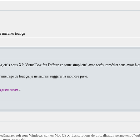
re marcher tout ça
iciels sous XP, VirtualBox fait l'affaire en toute simplicité, avec accès immédiat sans avoir à quit
paramétrage de tout ça, je ne saurais suggérer la moindre piste.
s passionnants.
»
 redémarrer soit sous Windows, soit en Mac OS X. Les solutions de virtualisation permettent d'"ou
rmances acceptable.