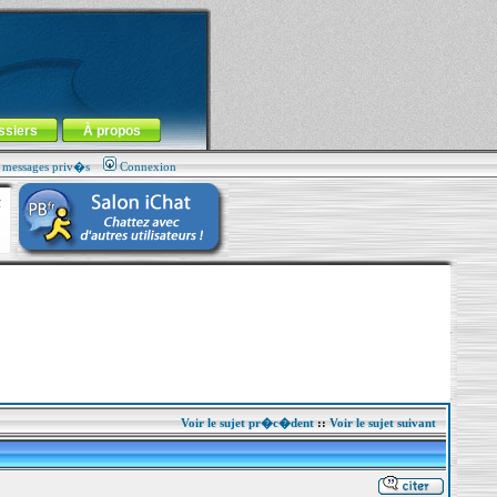
ssiers
À propos
s messages priv�s
Connexion
Voir le sujet pr�c�dent
::
Voir le sujet suivant