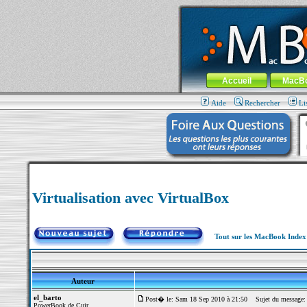
MacBook-fr.com : 100% Apple... 100% nom
Aller au contenu
-
Aller au menu 
Menu général
Accueil
MacB
Aide
Rechercher
Li
Virtualisation avec VirtualBox
Tout sur les MacBook Inde
Auteur
el_barto
Post� le: Sam 18 Sep 2010 à 21:50
Sujet du message: V
PowerBook de Cuir