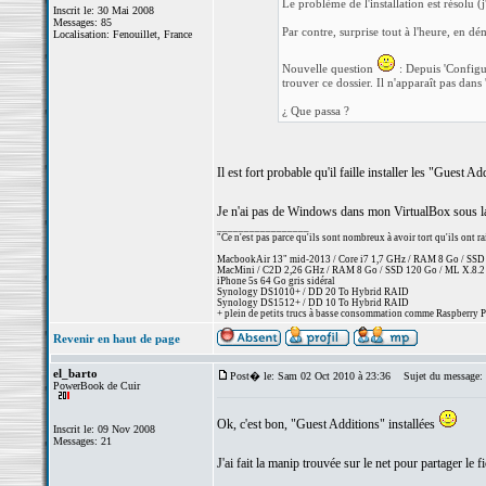
Le problème de l'installation est résolu (j
Inscrit le: 30 Mai 2008
Messages: 85
Par contre, surprise tout à l'heure, en dém
Localisation: Fenouillet, France
Nouvelle question
: Depuis 'Configur
trouver ce dossier. Il n'apparaît pas dan
¿ Que passa ?
Il est fort probable qu'il faille installer les "Guest
Je n'ai pas de Windows dans mon VirtualBox sous la ma
_________________
"Ce n'est pas parce qu'ils sont nombreux à avoir tort qu'ils ont r
MacbookAir 13" mid-2013 / Core i7 1,7 GHz / RAM 8 Go / SSD 5
MacMini / C2D 2,26 GHz / RAM 8 Go / SSD 120 Go / ML X.8.2
iPhone 5s 64 Go gris sidéral
Synology DS1010+ / DD 20 To Hybrid RAID
Synology DS1512+ / DD 10 To Hybrid RAID
+ plein de petits trucs à basse consommation comme Raspberry Pi
Revenir en haut de page
el_barto
Post� le: Sam 02 Oct 2010 à 23:36
Sujet du message:
PowerBook de Cuir
Ok, c'est bon, "Guest Additions" installées
Inscrit le: 09 Nov 2008
Messages: 21
J'ai fait la manip trouvée sur le net pour partager le