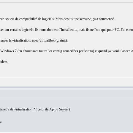
un soucis de compatibilité de logiciels. Mais depuis une semaine, ça a commencé...
sur certains logiciels. Ils nous donnent l'Install etc..., mais ils ne l'ont que pour PC. J'ai cher
sayer la virtualisation, avec VirtualBox (gratuit).
c Windows 7 (en choisissant toutes les config conseillées par le tuto) et quand j'ai voulu lancer
 idem.
enêtre de virtualisation ? ( celui de Xp ou Se7en )
ir