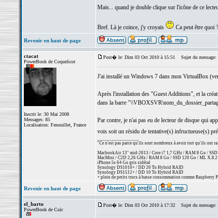
Mais... quand je double clique sur l'icône de ce lecteur
Bref. Là je coince, j'y croyais
Ca peut être quoi 
Revenir en haut de page
ctacat
Post� le: Dim 03 Oct 2010 à 15:51
Sujet du message:
PowerBook de Coquelicot
J'ai installé un Windows 7 dans mon VirtualBox (ver
Après l'installation des "Guest Additions", et la cr
dans la barre "\\VBOXSVR\nom_du_dossier_partag
Inscrit le: 30 Mai 2008
Messages: 85
Par contre, je n'ai pas eu de lecteur de disque qui app
Localisation: Fenouillet, France
vois soit un résidu de tentative(s) infructueuse(s)
_________________
"Ce n'est pas parce qu'ils sont nombreux à avoir tort qu'ils ont r
MacbookAir 13" mid-2013 / Core i7 1,7 GHz / RAM 8 Go / SSD 5
MacMini / C2D 2,26 GHz / RAM 8 Go / SSD 120 Go / ML X.8.2
iPhone 5s 64 Go gris sidéral
Synology DS1010+ / DD 20 To Hybrid RAID
Synology DS1512+ / DD 10 To Hybrid RAID
+ plein de petits trucs à basse consommation comme Raspberry Pi
Revenir en haut de page
el_barto
Post� le: Dim 03 Oct 2010 à 17:32
Sujet du message:
PowerBook de Cuir