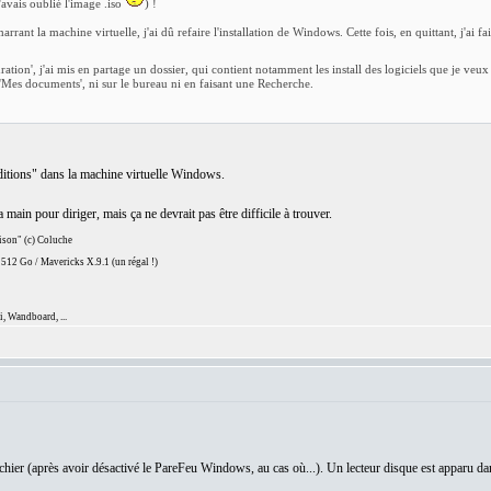
'avais oublié l'image .iso
) !
arrant la machine virtuelle, j'ai dû refaire l'installation de Windows. Cette fois, en quittant, j'ai f
ation', j'ai mis en partage un dossier, qui contient notamment les install des logiciels que je v
s 'Mes documents', ni sur le bureau ni en faisant une Recherche.
 Additions" dans la machine virtuelle Windows.
in pour diriger, mais ça ne devrait pas être difficile à trouver.
aison" (c) Coluche
12 Go / Mavericks X.9.1 (un régal !)
, Wandboard, ...
 fichier (après avoir désactivé le PareFeu Windows, au cas où...). Un lecteur disque est apparu da