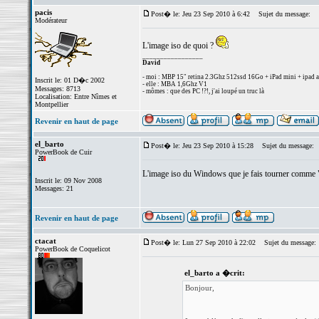
pacis
Post� le: Jeu 23 Sep 2010 à 6:42
Sujet du message:
Modérateur
L'image iso de quoi ?
_________________
David
- moi : MBP 15" retina 2.3Ghz 512ssd 16Go + iPad mini + ipad a
Inscrit le: 01 D�c 2002
- elle : MBA 1,6Ghz V1
Messages: 8713
- mômes : que des PC !?!, j'ai loupé un truc là
Localisation: Entre Nîmes et
Montpellier
Revenir en haut de page
el_barto
Post� le: Jeu 23 Sep 2010 à 15:28
Sujet du message:
PowerBook de Cuir
L'image iso du Windows que je fais tourner comme "s
Inscrit le: 09 Nov 2008
Messages: 21
Revenir en haut de page
ctacat
Post� le: Lun 27 Sep 2010 à 22:02
Sujet du message:
PowerBook de Coquelicot
el_barto a �crit:
Bonjour,