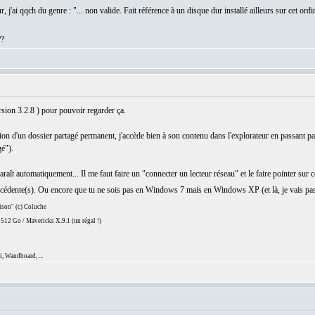
, j'ai qqch du genre : "... non valide. Fait référence à un disque dur installé ailleurs sur cet ordin
??
sion 3.2.8 ) pour pouvoir regarder ça.
éation d'un dossier partagé permanent, j'accède bien à son contenu dans l'explorateur en passa
é").
araît automatiquement... Il me faut faire un "connecter un lecteur réseau" et le faire pointer sur c
 précédente(s). Ou encore que tu ne sois pas en Windows 7 mais en Windows XP (et là, je vais p
aison" (c) Coluche
12 Go / Mavericks X.9.1 (un régal !)
, Wandboard, ...