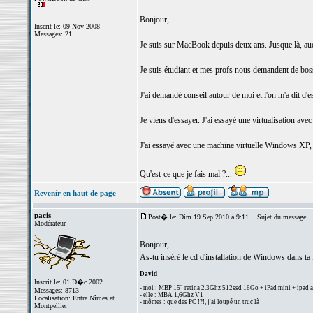
Bonjour,
Inscrit le: 09 Nov 2008
Messages: 21
Je suis sur MacBook depuis deux ans. Jusque là, auc
Je suis étudiant et mes profs nous demandent de bosser 
J'ai demandé conseil autour de moi et l'on m'a dit d'es
Je viens d'essayer. J'ai essayé une virtualisation ave
J'ai essayé avec une machine virtuelle Windows XP,
Qu'est-ce que je fais mal ?...
Revenir en haut de page
pacis
Post� le: Dim 19 Sep 2010 à 9:11
Sujet du message:
Modérateur
Bonjour,
As-tu inséré le cd d'installation de Windows dans ta f
_________________
David
Inscrit le: 01 D�c 2002
- moi : MBP 15" retina 2.3Ghz 512ssd 16Go + iPad mini + ipad a
Messages: 8713
- elle : MBA 1,6Ghz V1
Localisation: Entre Nîmes et
- mômes : que des PC !?!, j'ai loupé un truc là
Montpellier