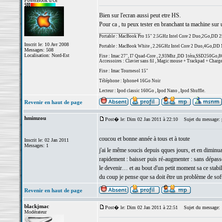
PowerBook d'Or
Bien sur l'ecran aussi peut etre HS.
Pour ca , tu peux tester en branchant ta machine sur u
_________________
Portable : MacBook Pro 15" 2.5GHz Intel Core 2 Duo,2Go,DD
Inscrit le: 10 Avr 2008
Portable : MacBook White , 2.26GHz Intel Core 2 Duo,4Go,D
Messages: 508
Localisation: Nord-Est
Fixe : Imac 27", I7 Quad-Core , 2,93Mhz ,DD 1téra,SSD250Go,
Accessoires : Clavier sans fil , Magic mouse + Trackpad + Charge
Fixe : Imac Tournesol 15"
Téléphone : Iphone4 16Go Noir
Lecteur : Ipod classic 160Go , Ipod Nano , Ipod Shuffle.
Revenir en haut de page
hmimzou
Post� le: Dim 02 Jan 2011 à 22:10
Sujet du message: pe
coucou et bonne année à tous et à toute
Inscrit le: 02 Jan 2011
Messages: 1
j'ai le même soucis depuis qques jours, et en diminua
rapidement : baisser puis ré-augmenter : sans dépasser
le devenir… et au bout d'un petit moment sa ce stabi
du coup je pense que sa doit être un problème de sof
Revenir en haut de page
blackjmac
Post� le: Dim 02 Jan 2011 à 22:51
Sujet du message:
Modérateur