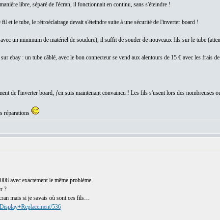
manière libre, séparé de l'écran, il fonctionnait en continu, sans s'éteindre !
il et le tube, le rétroéclairage devait s'éteindre suite à une sécurité de l'inverter board !
 avec un minimum de matériel de soudure), il suffit de souder de nouveaux fils sur le tube (attention
s sur ebay : un tube câblé, avec le bon connecteur se vend aux alentours de 15 € avec les frais
ent de l'inverter board, j'en suis maintenant convaincu ! Les fils s'usent lors des nombreuses ouv
os réparations
2008 avec exactement le même problème.
r ?
'écran mais si je savais où sont ces fils…
+Display+Replacement/536