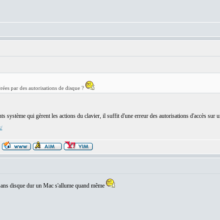
érées par des autorisations de disque ?
 système qui gèrent les actions du clavier, il suffit d'une erreur des autorisations d'accès sur 
x/
r sans disque dur un Mac s'allume quand même