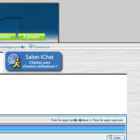
ssiers
À propos
s messages priv�s
Connexion
Voir le sujet pr�c�dent
::
Voir le sujet suivant