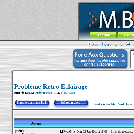
MacBook-fr.com : 100% Apple... 100% nom
Aller au contenu
-
Aller au menu 
Menu général
Accueil
MacB
Aide
Rechercher
Li
Problème Retro Eclairage
Aller � la page
Pr�c�dente
1
,
2
,
3
Suivante
Tout sur les MacBook Inde
Auteur
ptiziki
Post� le: Dim 02 Jan 2011 à 15:08
Sujet du message: