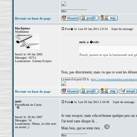
_________________
Mric
Revenir en haut de page
blackjmac
Post� le: Lun 03 Jan 2011 à 9:54
Sujet du message:
Modérateur
mric a �crit:
Inscrit le: 04 Jan 2005
Pareil, penses tu que la luminosité soit g
Messages: 16711
Localisation: /Library/Scripts/
Non, pas directement, mais vu que ce sont les éléments
_________________
La mine d'or pour OS X -
http://www.versiontracker.com/macos
Revenir en haut de page
mric
Post� le: Lun 03 Jan 2011 à 10:49
Sujet du message:
PowerBook de Coton
Je vais essayer, mais cela m'étonne quelque peu ca
Inscrit le: 28 Avr 2007
Messages: 14
J'ai testé sans disque là ...
Localisation: Nîmes, la ville avec
un accent ;)
Mais bon, qui ne tente rien ...
_________________
Mric