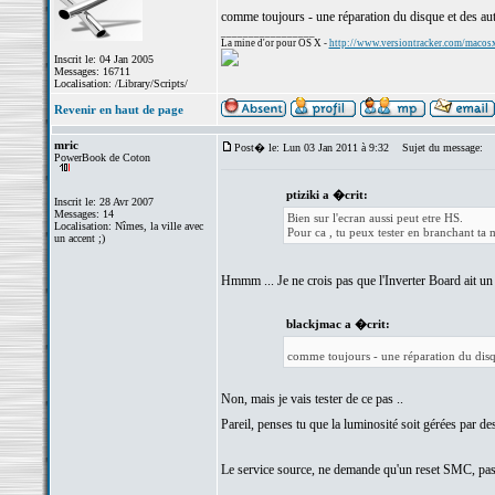
comme toujours - une réparation du disque et des aut
_________________
La mine d'or pour OS X -
http://www.versiontracker.com/macos
Inscrit le: 04 Jan 2005
Messages: 16711
Localisation: /Library/Scripts/
Revenir en haut de page
mric
Post� le: Lun 03 Jan 2011 à 9:32
Sujet du message:
PowerBook de Coton
ptiziki a �crit:
Inscrit le: 28 Avr 2007
Messages: 14
Bien sur l'ecran aussi peut etre HS.
Localisation: Nîmes, la ville avec
Pour ca , tu peux tester en branchant ta 
un accent ;)
Hmmm ... Je ne crois pas que l'Inverter Board ait u
blackjmac a �crit:
comme toujours - une réparation du disqu
Non, mais je vais tester de ce pas ..
Pareil, penses tu que la luminosité soit gérées par de
Le service source, ne demande qu'un reset SMC, pas 