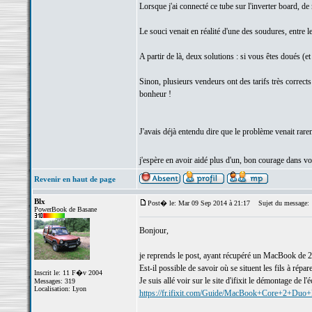
Lorsque j'ai connecté ce tube sur l'inverter board, de 
Le souci venait en réalité d'une des soudures, entre le f
A partir de là, deux solutions : si vous êtes doués (et
Sinon, plusieurs vendeurs ont des tarifs très correct
bonheur !
J'avais déjà entendu dire que le problème venait rarem
j'espère en avoir aidé plus d'un, bon courage dans v
Revenir en haut de page
Blx
Post� le: Mar 09 Sep 2014 à 21:17
Sujet du message:
PowerBook de Basane
Bonjour,
je reprends le post, ayant récupéré un MacBook de 
Est-il possible de savoir où se situent les fils à répare
Inscrit le: 11 F�v 2004
Je suis allé voir sur le site d'ifixit le démontage de l
Messages: 319
Localisation: Lyon
https://fr.ifixit.com/Guide/MacBook+Core+2+Duo