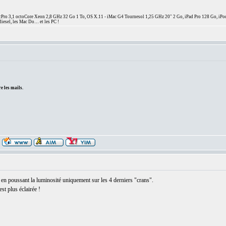
ro 3,1 octoCore Xeon 2,8 GHz 32 Go 1 To, OS X.11 - iMac G4 Tournesol 1,25 GHz 20" 2 Go, iPad Pro 128 Go, iPo
diesel, les Mac Do… et les PC !
e les mails.
s en poussant la luminosité uniquement sur les 4 derniers "crans".
est plus éclairée !