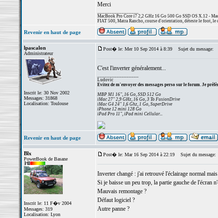
Merci
_________________
MacBook Pro Core i7 2,2 GHz 16 Go 500 Go SSD OS X.12 - MacP
FIAT 500, Matra Rancho, course d'orientation, déteste le foot, le 
Revenir en haut de page
lpascalon
Post� le: Mer 10 Sep 2014 à 8:39
Sujet du message:
Administrateur
C'est l'inverter généralement...
_________________
Ludovic
Evitez de m'envoyer des messages perso sur le forum. Je préfèr
Inscrit le: 30 Nov 2002
MBP M1 16", 16 Go, SSD 512 Go
Messages: 31868
iMac 27" 2,9 GHz, 16 Go, 3 To FusionDrive
Localisation: Toulouse
iMac G4 24" 1,6 Ghz, 1 Go, SuperDrive
iPhone 12 mini 128 Go
iPad Pro 11", iPad mini Cellular...
Revenir en haut de page
Blx
Post� le: Mar 16 Sep 2014 à 22:19
Sujet du message:
PowerBook de Basane
Inverter changé : j'ai retrouvé l'éclairage normal mai
Si je baisse un peu trop, la partie gauche de l'écran n'
Mauvais remontage ?
Défaut logiciel ?
Inscrit le: 11 F�v 2004
Autre panne ?
Messages: 319
Localisation: Lyon