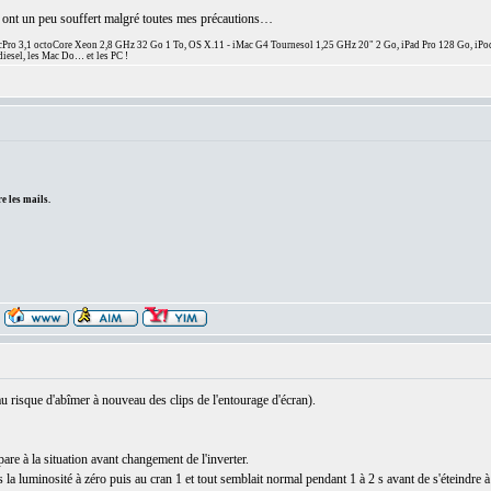
an ont un peu souffert malgré toutes mes précautions…
ro 3,1 octoCore Xeon 2,8 GHz 32 Go 1 To, OS X.11 - iMac G4 Tournesol 1,25 GHz 20" 2 Go, iPad Pro 128 Go, iPo
diesel, les Mac Do… et les PC !
e les mails.
au risque d'abîmer à nouveau des clips de l'entourage d'écran).
are à la situation avant changement de l'inverter.
a luminosité à zéro puis au cran 1 et tout semblait normal pendant 1 à 2 s avant de s'éteindre 