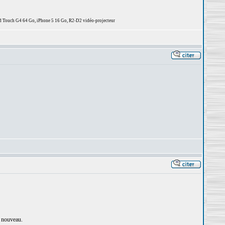
d Touch G4 64 Go, iPhone 5 16 Go, R2-D2 vidéo-projecteur
à nouveau.