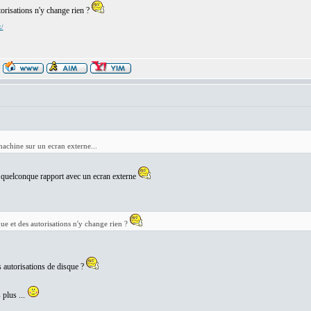
orisations n'y change rien ?
x/
machine sur un ecran externe...
n quelconque rapport avec un ecran externe
e et des autorisations n'y change rien ?
s autorisations de disque ?
plus ...