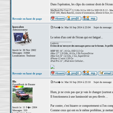
Dans l'opération, les clips du contour droit de l'écr
_________________
MacBook Pro Core i7 2,2 GHz 16 Go 500 Go SSD OS X.12 - MacP
FIAT 500, Matra Rancho, course d'orientation, déteste le foot, le 
Revenir en haut de page
lpascalon
Post� le: Mar 16 Sep 2014 à 23:04
Sujet du message:
Administrateur
Le néon d'un coté de l'écran qui est fatigué...
_________________
Ludovic
Evitez de m'envoyer des messages perso sur le forum. Je préfèr
Inscrit le: 30 Nov 2002
MBP M1 16", 16 Go, SSD 512 Go
Messages: 31868
iMac 27" 2,9 GHz, 16 Go, 3 To FusionDrive
Localisation: Toulouse
iMac G4 24" 1,6 Ghz, 1 Go, SuperDrive
iPhone 12 mini 128 Go
iPad Pro 11", iPad mini Cellular...
Revenir en haut de page
Blx
Post� le: Mar 16 Sep 2014 à 23:10
Sujet du message:
PowerBook de Basane
Hum, je ne crois pas que je vais le changer (surtout 
Il fonctionnera à une luminosité un peu élevée…
Par contre, c'est bizarre ce comportement si l'on comp
Inscrit le: 11 F�v 2004
Comme ceux qui ont eu le même problème, je mettais l
Messages: 319