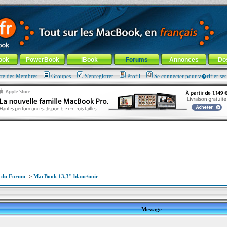
ade !
général
-
Aller au menu de la rubrique
ook
PowerBook
iBook
Forums
Annonces
Do
ste des Membres
Groupes
S'enregistrer
Profil
Se connecter pour v�rifier se
x du Forum
->
MacBook 13,3" blanc/noir
Message