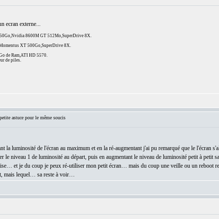
n ecran externe...
 250Go,Nvidia 8600M GT 512Mo,SuperDrive 8X.
D Momentus XT 500Go,SuperDrive 8X.
8Go de Ram,ATI HD 5570.
ur de piles.
tite astuce pour le même soucis
nt la luminosité de l'écran au maximum et en la ré-augmentant j'ai pu remarqué que le l'écran s'
 le niveau 1 de luminosité au départ, puis en augmentant le niveau de luminosité petit à petit san
lise… et je du coup je peux ré-utiliser mon petit écran… mais du coup une veille ou un reboot 
t, mais lequel… sa reste à voir…