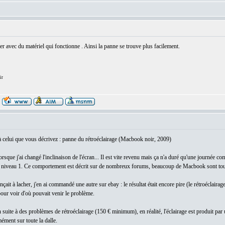
er avec du matériel qui fonctionne . Ainsi la panne se trouve plus facilement.
ir
 à celui que vous décrivez : panne du rétroéclairage (Macbook noir, 2009)
lorsque j'ai changé l'inclinaison de l'écran... Il est vite revenu mais ça n'a duré qu'une journée 
u niveau 1. Ce comportement est décrit sur de nombreux forums, beaucoup de Macbook sont touc
nçait à lacher, j'en ai commandé une autre sur ebay : le résultat était encore pire (le rétroéclair
our voir d'où pouvait venir le problème.
 suite à des problèmes de rétroéclairage (150 € minimum), en réalité, l'éclairage est produit p
ément sur toute la dalle.