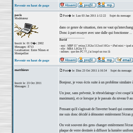
Revenir en haut de page
pacis
Post� le: Lun 03 Jan 2011 à 12:22
Sujet du message:
Modérateur
dans ce genre de situation, rien ne vaut qu'interchang
Donc à part essayer avec une dalle qui fonctionne ...
_________________
David
Inscrit le: 01 D�c 2002
- moi : MBP 15" retina 2.3Ghz 512ssd 16Go + iPad mini + ipad a
Messages: 8713
- elle : MBA 1,6Ghz V1
Localisation: Entre Nîmes et
- mômes : que des PC !?!, j'ai loupé un truc là
Montpellier
Revenir en haut de page
matthieuv
Post� le: Dim 23 Oct 2011 à 16:54
Sujet du message:
Bonjour, je vous écris suite à un problème similaire
Inscrit le: 23 Oct 2011
Messages: 2
Un jour, sans prévenir, le rétroéclairage s'est coupé 
maximum), et ce lorsque je le passais du niveau 0 a
Pensant qu'il s'agissait de l'inverter board qui comme
me suis donc décidé à démonter entièrement l'écran p
On voit souvent des gens changer entièrement l'écran
plaque de verre destinée à diffuser la lumière uniform