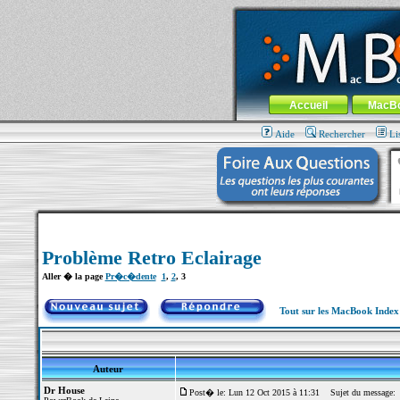
MacBook-fr.com : 100% Apple... 100% nom
Aller au contenu
-
Aller au menu 
Menu général
Accueil
MacB
Aide
Rechercher
Li
Problème Retro Eclairage
Aller � la page
Pr�c�dente
1
,
2
,
3
Tout sur les MacBook Inde
Auteur
Dr House
Post� le: Lun 12 Oct 2015 à 11:31
Sujet du message: