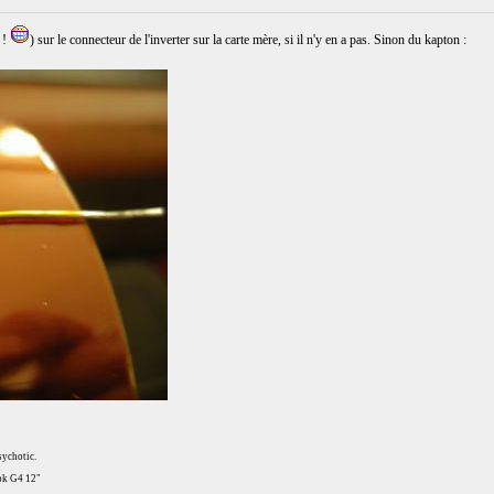
 !
) sur le connecteur de l'inverter sur la carte mère, si il n'y en a pas. Sinon du kapton :
sychotic.
ok G4 12"