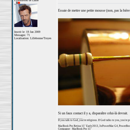
PowerBook de Laine
Essaie de mettre une petite mousse (non, pas la bière
Inscrit le: 19 Jan 2009
Messages: 71
Localisation: Lillebonne/Troyes
Si un faux contact il y a, disparaître celui-là devrait.
_________________
If you talk to God, you're religious. If God talks to you, you're p
MacBook Pro Retina 15" Early2013, 3xPowerMac G4, PowerBo
Compagne : MacBook Pro 15"