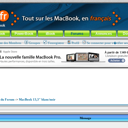
ade !
général
-
Aller au menu de la rubrique
ook
PowerBook
iBook
Forums
Annonces
Do
ste des Membres
Groupes
S'enregistrer
Profil
Se connecter pour v�rifier se
x du Forum
->
MacBook 13,3" blanc/noir
Message