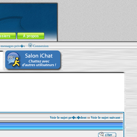
ssiers
À propos
s messages priv�s
Connexion
Voir le sujet pr�c�dent
::
Voir le sujet suivant