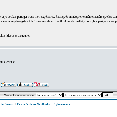
 je voulais partager vous mon expérience. Fabriquée en néoprène (même matière que les comb
u en place grâce à la forme en sablier. Ses finitions de qualité, son style à part, et sa souples
ible Sleeve est à gagner !!!
:
ille celui-ci
x/
Montrer les messages depuis:
x du Forum
->
PowerBook ou MacBook et Déplacements