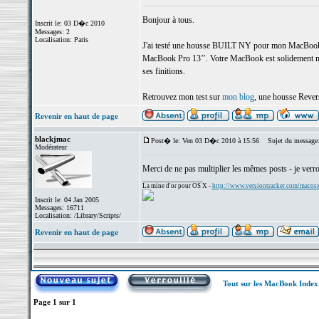
Bonjour à tous.
Inscrit le: 03 D�c 2010
Messages: 2
Localisation: Paris
J'ai testé une housse BUILT NY pour mon MacBook et
MacBook Pro 13’’. Votre MacBook est solidement mainten
ses finitions.
Retrouvez mon test sur
mon blog
, une housse Revers
Revenir en haut de page
blackjmac
Post� le: Ven 03 D�c 2010 à 15:56
Sujet du message
Modérateur
Merci de ne pas multiplier les mêmes posts - je verrou
_________________
La mine d'or pour OS X -
http://www.versiontracker.com/macos
Inscrit le: 04 Jan 2005
Messages: 16711
Localisation: /Library/Scripts/
Revenir en haut de page
Tout sur les MacBook Inde
Page
1
sur
1