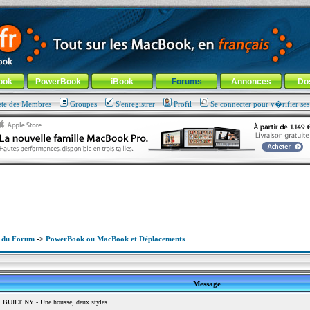
ade !
général
-
Aller au menu de la rubrique
ook
PowerBook
iBook
Forums
Annonces
Do
ste des Membres
Groupes
S'enregistrer
Profil
Se connecter pour v�rifier se
x du Forum
->
PowerBook ou MacBook et Déplacements
Message
 BUILT NY - Une housse, deux styles