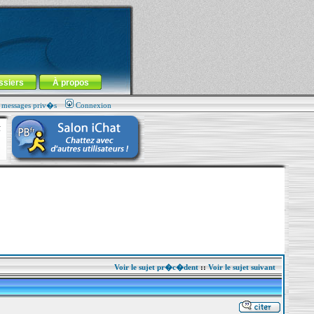
ssiers
À propos
s messages priv�s
Connexion
Voir le sujet pr�c�dent
::
Voir le sujet suivant