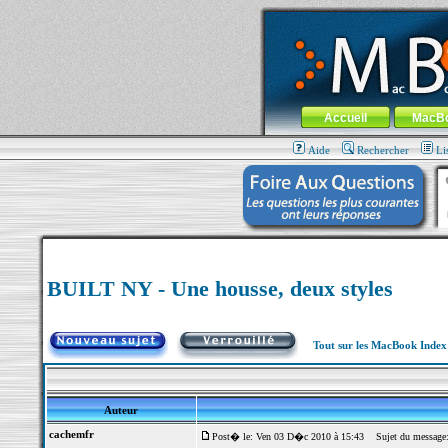
MacBook-fr.com : 100% Apple... 100% nom
Aller au contenu
-
Aller au menu 
Menu général
Accueil
MacB
Aide
Rechercher
Li
BUILT NY - Une housse, deux styles
Tout sur les MacBook Inde
Auteur
cachemfr
Post� le: Ven 03 D�c 2010 à 15:43
Sujet du message: