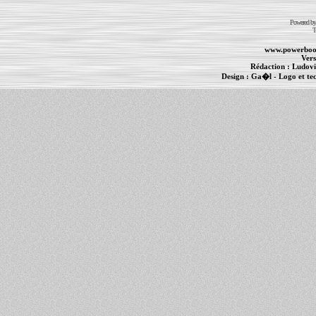
Powered b
T
www.powerboo
Vers
Rédaction :
Ludovi
Design :
Ga�l
- Logo et te
Informations :
PowerBook
-
MacBook Pro
-
i