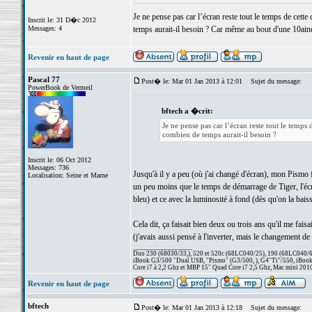
Je ne pense pas car l’écran reste tout le temps de cette 
Inscrit le: 31 D�c 2012
Messages: 4
temps aurait-il besoin ? Car même au bout d'une 10ain
Revenir en haut de page
Pascal 77
Post� le: Mar 01 Jan 2013 à 12:01
Sujet du message:
PowerBook de Vermeil
bftech a �crit:
Je ne pense pas car l’écran reste tout le temps d
combien de temps aurait-il besoin ?
Inscrit le: 06 Oct 2012
Messages: 736
Jusqu'à il y a peu (où j'ai changé d'écran), mon Pismo fai
Localisation: Seine et Marne
un peu moins que le temps de démarrage de Tiger, l'écr
bleu) et ce avec la luminosité à fond (dès qu'on la baiss
Cela dit, ça faisait bien deux ou trois ans qu'il me fais
(j'avais aussi pensé à l'inverter, mais le changement de 
_________________
Duo 230 (68030/33,), 520 et 520c (68LC040/25), 190 (68LC040/66/
iBook G3/500 "Dual USB, "Pismo" (G3/500, ), G4"Ti"/550, iBook
Core i7 à 2,2 Ghz et MBP 15" Quad Core i7 2,5 Ghz, Mac mini 201
Revenir en haut de page
bftech
Post� le: Mar 01 Jan 2013 à 12:18
Sujet du message: