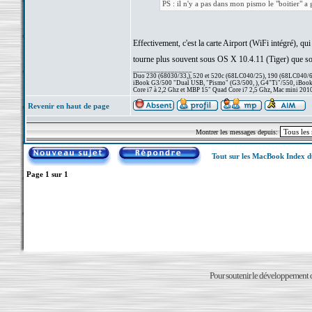
PS : il n'y a pas dans mon pismo le "boitier" a
Effectivement, c'est la carte Airport (WiFi intégré), 
tourne plus souvent sous OS X 10.4.11 (Tiger) que sou
_________________
Duo 230 (68030/33,), 520 et 520c (68LC040/25), 190 (68LC040/66/
iBook G3/500 "Dual USB, "Pismo" (G3/500, ), G4"Ti"/550, iBook
Core i7 à 2,2 Ghz et MBP 15" Quad Core i7 2,5 Ghz, Mac mini 201
Revenir en haut de page
Montrer les messages depuis:
Tout sur les MacBook Index 
Page
1
sur
1
Pour soutenir le développement du