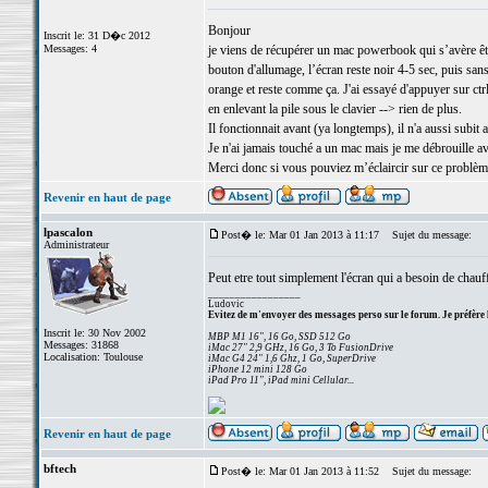
Bonjour
Inscrit le: 31 D�c 2012
Messages: 4
je viens de récupérer un mac powerbook qui s’avère êtr
bouton d'allumage, l’écran reste noir 4-5 sec, puis sans
orange et reste comme ça. J'ai essayé d'appuyer sur ct
en enlevant la pile sous le clavier --> rien de plus.
Il fonctionnait avant (ya longtemps), il n'a aussi subi
Je n'ai jamais touché a un mac mais je me débrouille av
Merci donc si vous pouviez m’éclaircir sur ce problèm
Revenir en haut de page
lpascalon
Post� le: Mar 01 Jan 2013 à 11:17
Sujet du message:
Administrateur
Peut etre tout simplement l'écran qui a besoin de chauff
_________________
Ludovic
Evitez de m'envoyer des messages perso sur le forum. Je préfère 
Inscrit le: 30 Nov 2002
MBP M1 16", 16 Go, SSD 512 Go
Messages: 31868
iMac 27" 2,9 GHz, 16 Go, 3 To FusionDrive
Localisation: Toulouse
iMac G4 24" 1,6 Ghz, 1 Go, SuperDrive
iPhone 12 mini 128 Go
iPad Pro 11", iPad mini Cellular...
Revenir en haut de page
bftech
Post� le: Mar 01 Jan 2013 à 11:52
Sujet du message: