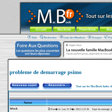
MacBook-fr.com : 100% Apple... 100% nomade !
Aller au contenu
-
Aller au menu général
-
Aller au menu de la
Menu général
Accueil
MacBook
PowerBook
iBo
Aide
Rechercher
Liste des Membres
Groupes
S'e
probleme de demarrage psimo
Tout sur les MacBook Index 
Auteur
bftech
Post� le: Lun 31 D�c 2012 à 22:36
Sujet du message: p