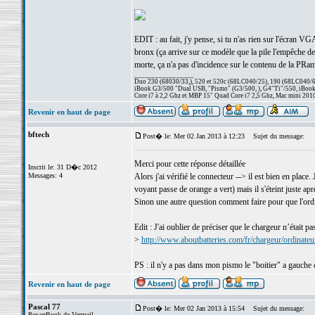
EDIT : au fait, j'y pense, si tu n'as rien sur l'écran V
bronx (ça arrive sur ce modèle que la pile l'empêche de d
morte, ça n'a pas d'incidence sur le contenu de la PRam
_________________
Duo 230 (68030/33,), 520 et 520c (68LC040/25), 190 (68LC040/66/
iBook G3/500 "Dual USB, "Pismo" (G3/500, ), G4"Ti"/550, iBook
Core i7 à 2,2 Ghz et MBP 15" Quad Core i7 2,5 Ghz, Mac mini 201
Revenir en haut de page
bftech
Post� le: Mer 02 Jan 2013 à 12:23
Sujet du message:
Merci pour cette réponse détaillée
Inscrit le: 31 D�c 2012
Messages: 4
Alors j'ai vérifié le connecteur --> il est bien en place
voyant passe de orange a vert) mais il s'éteint juste apr
Sinon une autre question comment faire pour que l'ord
Edit : J'ai oublier de préciser que le chargeur n’était pa
>
http://www.aboutbatteries.com/fr/chargeur/ordinat
PS : il n'y a pas dans mon pismo le "boitier" a gauche 
Revenir en haut de page
Pascal 77
Post� le: Mer 02 Jan 2013 à 15:54
Sujet du message:
PowerBook de Vermeil