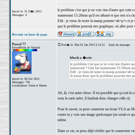
le problème c'est que je ne vois rien d'autre que cette 
Inscrit le: 31 D�c 2012
Messages: 4
maintenant 15-20min qu'il est allumé et que rien n'a c
Edit : je viens de tester la manip pomme+alt+p+r et je
que le problème pourrait etre graphique, où aller pour vé
Revenir en haut de page
Pascal 77
Post� le: Mar 01 Jan 2013 à 14:51
Sujet du message:
PowerBook de Vermeil
bftech a �crit:
le problème c'est que je ne vois rien d'autre q
luminosité ? Cela fait maintenant 15-20min qu'
Edit : je viens de tester la manip pomme+alt+p
Je pense donc que le problème pourrait etre gra
Inscrit le: 06 Oct 2012
Messages: 736
Localisation: Seine et Marne
Ah, là, c'est autre chose. Il est possible que ça soit la
sous la carte mère, il faudrait donc changer celle ci)
Pour le savoir, tu peux connecter un écran VGA au Mac,
contre tu y vois une image quelconque (ne serait-ce qu'u
même.
Dans ce cas, tu peux déjà vérifier que le connecteur vidé