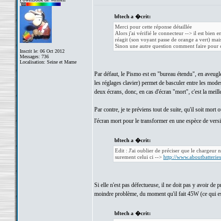
bftech a �crit:
Merci pour cette réponse détaillée
Alors j'ai vérifié le connecteur --> il est bien 
réagit (son voyant passe de orange a vert) mais i
Sinon une autre question comment faire pour q
Inscrit le: 06 Oct 2012
Messages: 736
Localisation: Seine et Marne
Par défaut, le Pismo est en "bureau étendu", en aveugle,
les réglages clavier) permet de basculer entre les mod
deux écrans, donc, en cas d'écran "mort", c'est la meill
Par contre, je te préviens tout de suite, qu'il soit mort
l'écran mort pour le transformer en une espèce de ver
bftech a �crit:
Edit : J'ai oublier de préciser que le chargeur n
surement celui ci -->
http://www.aboutbatteri
Si elle n'est pas défectueuse, il ne doit pas y avoir d
moindre problème, du moment qu'il fait 45W (ce qui est
bftech a �crit: