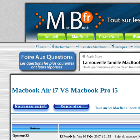
MacBook-fr.com : 100% Apple... 100% nomade !
Aller au contenu
-
Aller au menu général
-
Aller au menu de la
Menu général
Accueil
MacBook
PowerBook
iBo
Aide
Rechercher
Liste des Membres
Groupes
S'e
Macbook Air i7 VS Macbook Pro i5
Tout sur les MacBook Index 
Auteur
Optimus22
Post� le: Ven 10 F�v 2017 à 21:55
Sujet du message: M