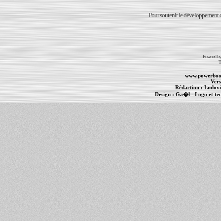
Pour soutenir le développement du
Powered b
T
www.powerboo
Vers
Rédaction :
Ludovi
Design :
Ga�l
- Logo et te
Informations :
PowerBook
-
MacBook Pro
-
i