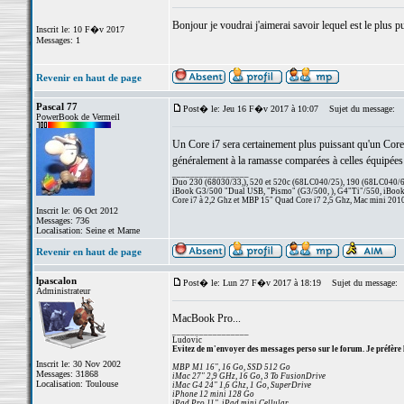
Bonjour je voudrai j'aimerai savoir lequel est le plus 
Inscrit le: 10 F�v 2017
Messages: 1
Revenir en haut de page
Pascal 77
Post� le: Jeu 16 F�v 2017 à 10:07
Sujet du message:
PowerBook de Vermeil
Un Core i7 sera certainement plus puissant qu'un Core i
généralement à la ramasse comparées à celles équipé
_________________
Duo 230 (68030/33,), 520 et 520c (68LC040/25), 190 (68LC040/66/
iBook G3/500 "Dual USB, "Pismo" (G3/500, ), G4"Ti"/550, iBook
Core i7 à 2,2 Ghz et MBP 15" Quad Core i7 2,5 Ghz, Mac mini 201
Inscrit le: 06 Oct 2012
Messages: 736
Localisation: Seine et Marne
Revenir en haut de page
lpascalon
Post� le: Lun 27 F�v 2017 à 18:19
Sujet du message:
Administrateur
MacBook Pro...
_________________
Ludovic
Evitez de m'envoyer des messages perso sur le forum. Je préfère 
Inscrit le: 30 Nov 2002
MBP M1 16", 16 Go, SSD 512 Go
Messages: 31868
iMac 27" 2,9 GHz, 16 Go, 3 To FusionDrive
Localisation: Toulouse
iMac G4 24" 1,6 Ghz, 1 Go, SuperDrive
iPhone 12 mini 128 Go
iPad Pro 11", iPad mini Cellular...