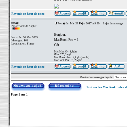
Revenir en haut de page
zmag
Post� le: Mar 28 F�v 2017 à 9:20
Sujet du message:
PowerBook de Saphir
Bonjour,
Inscrit le: 30 Mar 2009
MacBook Pro + 1
Messages: 161
Localisation: France
Cdt
_________________
Mac Mini G4, 1,5ghz
iMac 27", 3,4ghz
Mac Book blanc, 2,4 ghz(vendu)
MacBook Pro 13", 2,5ghz
Revenir en haut de page
Montrer les messages depuis:
Tout sur les MacBook Index 
Page
1
sur
1