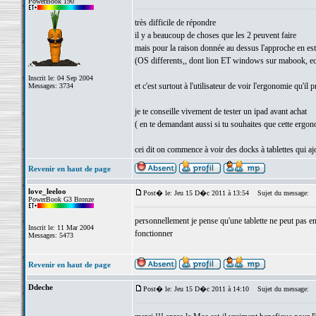
PowerBook 190
très difficile de répondre
il y a beaucoup de choses que les 2 peuvent faire
mais pour la raison donnée au dessus l'approche en est
(OS differents,, dont lion ET windows sur mabook, ecran
Inscrit le: 04 Sep 2004
et c'est surtout à l'utilisateur de voir l'ergonomie qu'il p
Messages: 3734
je te conseille vivement de tester un ipad avant achat
( en te demandant aussi si tu souhaites que cette ergon
cei dit on commence à voir des docks à tablettes qui a
Revenir en haut de page
love_leeloo
Post� le: Jeu 15 D�c 2011 à 13:54
Sujet du message:
PowerBook G3 Bronze
personnellement je pense qu'une tablette ne peut pas en
Inscrit le: 11 Mar 2004
fonctionner
Messages: 5473
Revenir en haut de page
Ddeche
Post� le: Jeu 15 D�c 2011 à 14:10
Sujet du message: