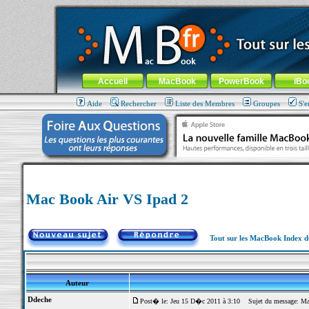
MacBook-fr.com : 100% Apple... 100% nomade !
Aller au contenu
-
Aller au menu général
-
Aller au menu de la
Menu général
Accueil
MacBook
PowerBook
iBo
Aide
Rechercher
Liste des Membres
Groupes
S'e
Mac Book Air VS Ipad 2
Tout sur les MacBook Index 
Auteur
Ddeche
Post� le: Jeu 15 D�c 2011 à 3:10
Sujet du message: Ma