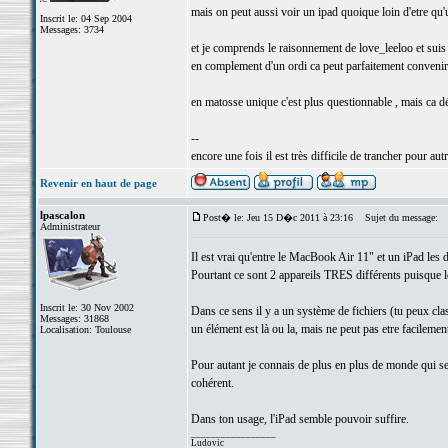
mais on peut aussi voir un ipad quoique loin d'etre qu'
Inscrit le: 04 Sep 2004
Messages: 3734
et je comprends le raisonnement de love_leeloo et suis
en complement d'un ordi ca peut parfaitement convenir
en matosse unique c'est plus questionnable , mais ca 
--
encore une fois il est très difficile de trancher pour autr
Revenir en haut de page
lpascalon
Post� le: Jeu 15 D�c 2011 à 23:16
Sujet du message:
Administrateur
Il est vrai qu'entre le MacBook Air 11" et un iPad les d
Pourtant ce sont 2 appareils TRES différents puisque 
Inscrit le: 30 Nov 2002
Dans ce sens il y a un système de fichiers (tu peux clas
Messages: 31868
un élément est là ou la, mais ne peut pas etre facilemen
Localisation: Toulouse
Pour autant je connais de plus en plus de monde qui se
cohérent.
Dans ton usage, l'iPad semble pouvoir suffire.
_________________
Ludovic