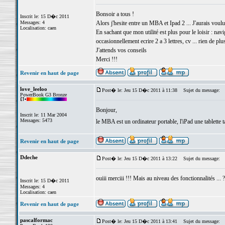
Bonsoir a tous !
Inscrit le: 15 D�c 2011
Messages: 4
Alors j'hesite entre un MBA et Ipad 2 ... J'aurais voulu
Localisation: caen
En sachant que mon utilité est plus pour le loisir : nav
occasionnellement ecrire 2 a 3 lettres, cv ... rien de plus
J'attends vos conseils
Merci !!!
Revenir en haut de page
love_leeloo
Post� le: Jeu 15 D�c 2011 à 11:38
Sujet du message:
PowerBook G3 Bronze
Bonjour,
Inscrit le: 11 Mar 2004
Messages: 5473
le MBA est un ordinateur portable, l'iPad une tablette 
Revenir en haut de page
Ddeche
Post� le: Jeu 15 D�c 2011 à 13:22
Sujet du message:
ouiii merciii !!! Mais au niveau des fonctionnalités ... ?
Inscrit le: 15 D�c 2011
Messages: 4
Localisation: caen
Revenir en haut de page
pascalformac
Post� le: Jeu 15 D�c 2011 à 13:41
Sujet du message: