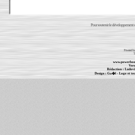
Pour soutenir le développement du
Powered b
T
www.powerboo
Vers
Rédaction :
Ludovi
Design :
Ga�l
- Logo et te
Informations :
PowerBook
-
MacBook Pro
-
i