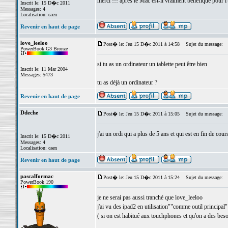
merci !!! apres le Mac est-il vraiment benefique pour l'u
Inscrit le: 15 D�c 2011
Messages: 4
Localisation: caen
Revenir en haut de page
love_leeloo
Post� le: Jeu 15 D�c 2011 à 14:58
Sujet du message:
PowerBook G3 Bronze
si tu as un ordinateur un tablette peut être bien
Inscrit le: 11 Mar 2004
Messages: 5473
tu as déjà un ordinateur ?
Revenir en haut de page
Ddeche
Post� le: Jeu 15 D�c 2011 à 15:05
Sujet du message:
j'ai un ordi qui a plus de 5 ans et qui est en fin de cour
Inscrit le: 15 D�c 2011
Messages: 4
Localisation: caen
Revenir en haut de page
pascalformac
Post� le: Jeu 15 D�c 2011 à 15:24
Sujet du message:
PowerBook 190
je ne serai pas aussi tranché que love_leeloo
j'ai vu des ipad2 en utilisation""comme outil principal"
( si on est habitué aux touchphones et qu'on a des bes