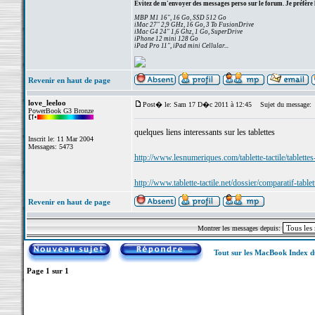
Evitez de m'envoyer des messages perso sur le forum. Je préfère 
MBP M1 16", 16 Go, SSD 512 Go
iMac 27" 2,9 GHz, 16 Go, 3 To FusionDrive
iMac G4 24" 1,6 Ghz, 1 Go, SuperDrive
iPhone 12 mini 128 Go
iPad Pro 11", iPad mini Cellular...
Revenir en haut de page
love_leeloo
Post� le: Sam 17 D�c 2011 à 12:45
Sujet du message:
PowerBook G3 Bronze
quelques liens interessants sur les tablettes
Inscrit le: 11 Mar 2004
Messages: 5473
http://www.lesnumeriques.com/tablette-tactile/tablette
http://www.tablette-tactile.net/dossier/comparatif-table
Revenir en haut de page
Montrer les messages depuis:
Tout sur les MacBook Index 
Page
1
sur
1