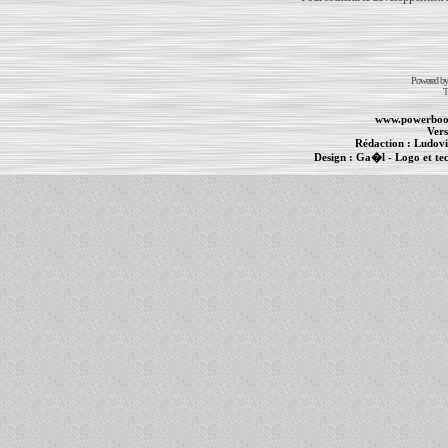
Powered b
T
www.powerboo
Vers
Rédaction :
Ludovi
Design :
Ga�l
- Logo et te
Informations :
PowerBook
-
MacBook Pro
-
i