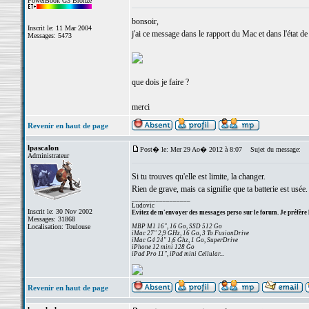
PowerBook G3 Bronze
bonsoir,
Inscrit le: 11 Mar 2004
j'ai ce message dans le rapport du Mac et dans l'état de 
Messages: 5473
que dois je faire ?
merci
Revenir en haut de page
lpascalon
Post� le: Mer 29 Ao� 2012 à 8:07
Sujet du message:
Administrateur
Si tu trouves qu'elle est limite, la changer.
Rien de grave, mais ca signifie que ta batterie est usée.
_________________
Ludovic
Inscrit le: 30 Nov 2002
Evitez de m'envoyer des messages perso sur le forum. Je préfère 
Messages: 31868
Localisation: Toulouse
MBP M1 16", 16 Go, SSD 512 Go
iMac 27" 2,9 GHz, 16 Go, 3 To FusionDrive
iMac G4 24" 1,6 Ghz, 1 Go, SuperDrive
iPhone 12 mini 128 Go
iPad Pro 11", iPad mini Cellular...
Revenir en haut de page