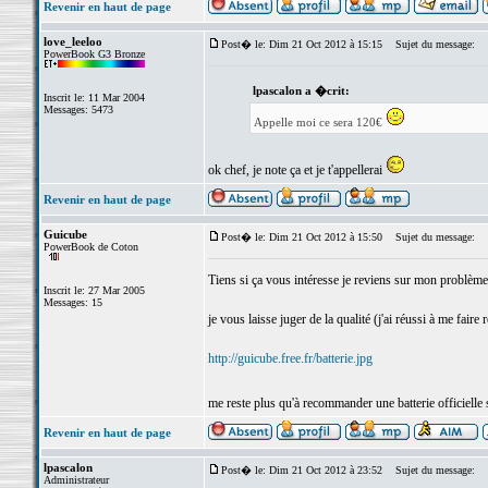
Revenir en haut de page
love_leeloo
Post� le: Dim 21 Oct 2012 à 15:15
Sujet du message:
PowerBook G3 Bronze
lpascalon a �crit:
Inscrit le: 11 Mar 2004
Messages: 5473
Appelle moi ce sera 120€
ok chef, je note ça et je t'appellerai
Revenir en haut de page
Guicube
Post� le: Dim 21 Oct 2012 à 15:50
Sujet du message:
PowerBook de Coton
Tiens si ça vous intéresse je reviens sur mon problème 
Inscrit le: 27 Mar 2005
Messages: 15
je vous laisse juger de la qualité (j'ai réussi à me faire
http://guicube.free.fr/batterie.jpg
me reste plus qu'à recommander une batterie officielle
Revenir en haut de page
lpascalon
Post� le: Dim 21 Oct 2012 à 23:52
Sujet du message:
Administrateur