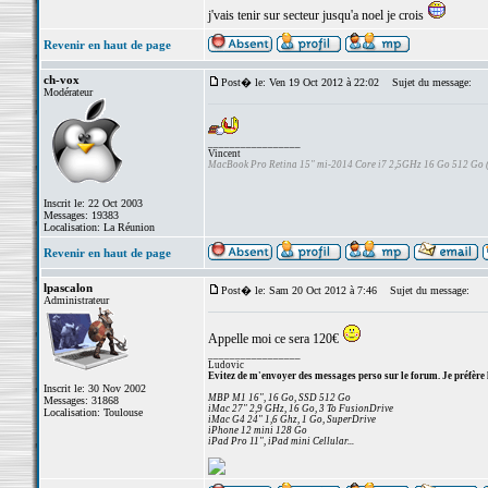
j'vais tenir sur secteur jusqu'a noel je crois
Revenir en haut de page
ch-vox
Post� le: Ven 19 Oct 2012 à 22:02
Sujet du message:
Modérateur
_________________
Vincent
MacBook Pro Retina 15" mi-2014 Core i7 2,5GHz 16 Go 512 Go
Inscrit le: 22 Oct 2003
Messages: 19383
Localisation: La Réunion
Revenir en haut de page
lpascalon
Post� le: Sam 20 Oct 2012 à 7:46
Sujet du message:
Administrateur
Appelle moi ce sera 120€
_________________
Ludovic
Evitez de m'envoyer des messages perso sur le forum. Je préfère 
Inscrit le: 30 Nov 2002
MBP M1 16", 16 Go, SSD 512 Go
Messages: 31868
iMac 27" 2,9 GHz, 16 Go, 3 To FusionDrive
Localisation: Toulouse
iMac G4 24" 1,6 Ghz, 1 Go, SuperDrive
iPhone 12 mini 128 Go
iPad Pro 11", iPad mini Cellular...