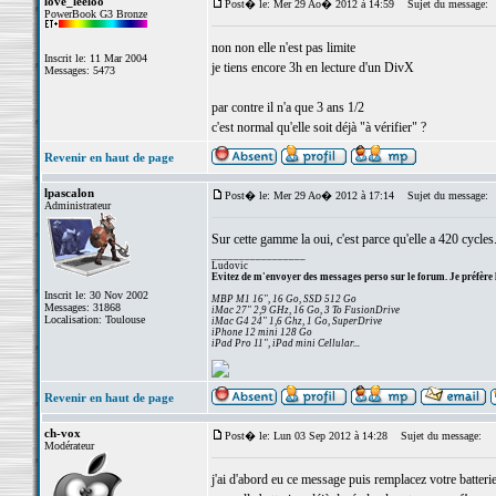
love_leeloo
Post� le: Mer 29 Ao� 2012 à 14:59
Sujet du message:
PowerBook G3 Bronze
non non elle n'est pas limite
Inscrit le: 11 Mar 2004
je tiens encore 3h en lecture d'un DivX
Messages: 5473
par contre il n'a que 3 ans 1/2
c'est normal qu'elle soit déjà "à vérifier" ?
Revenir en haut de page
lpascalon
Post� le: Mer 29 Ao� 2012 à 17:14
Sujet du message:
Administrateur
Sur cette gamme la oui, c'est parce qu'elle a 420 cycles
_________________
Ludovic
Evitez de m'envoyer des messages perso sur le forum. Je préfère 
Inscrit le: 30 Nov 2002
MBP M1 16", 16 Go, SSD 512 Go
Messages: 31868
iMac 27" 2,9 GHz, 16 Go, 3 To FusionDrive
Localisation: Toulouse
iMac G4 24" 1,6 Ghz, 1 Go, SuperDrive
iPhone 12 mini 128 Go
iPad Pro 11", iPad mini Cellular...
Revenir en haut de page
ch-vox
Post� le: Lun 03 Sep 2012 à 14:28
Sujet du message:
Modérateur
j'ai d'abord eu ce message puis remplacez votre batterie.