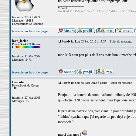
nouvelle batterie a déjà duré plus longtemps, ouf!
_________________
Vincent
MacBook Pro Retina 15" mi-2014 Core i7 2,5GHz 16 Go 512 Go
Inscrit le: 22 Oct 2003
Messages: 19383
Localisation: La Réunion
Revenir en haut de page
love_leeloo
Post� le: Lun 03 Sep 2012 à 15:37
Sujet du message:
PowerBook G3 Bronze
mon MB a un peu plus de 3 ans mais bon il marche tel
Inscrit le: 11 Mar 2004
Messages: 5473
Revenir en haut de page
Guicube
Post� le: Sam 08 Sep 2012 à 12:19
Sujet du message:
PowerBook de Coton
Bonjour, ma batterie de mon macbook unibody de 2008 
Inscrit le: 27 Mar 2005
qui cloche, 170 cycles seulement, mais l'âge joue sûre
Messages: 15
le prix d'une batterie originale étant un poil prohibiti
"fiables" (sachant que j'ai regardé un peu déjà et je t
macbook ?
merci d'avance !