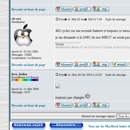
Revenir en haut de page
ch-vox
Post� le: Mar 05 Ao� 2014 à 7:44
Sujet du message:
Modérateur
462 cycles sur ma seconde batterie et toujours ce message
je me demande si la SMU de nos MB13" ne serait pas
_________________
Vincent
MacBook Pro Retina 15" mi-2014 Core i7 2,5GHz 16 Go 512 Go
Inscrit le: 22 Oct 2003
Messages: 19383
Localisation: La Réunion
Revenir en haut de page
love_leeloo
Post� le: Dim 26 Oct 2014 à 15:02
Sujet du message:
PowerBook G3 Bronze
Inscrit le: 11 Mar 2004
Messages: 5473
toujours pas changée
Revenir en haut de page
Montrer les messages depuis:
Tout sur les MacBook Index 