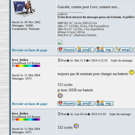
Guicube, comme pour Love, contacte moi...
_________________
Ludovic
Evitez de m'envoyer des messages perso sur le forum. Je préfère 
Inscrit le: 30 Nov 2002
MBP M1 16", 16 Go, SSD 512 Go
Messages: 31868
iMac 27" 2,9 GHz, 16 Go, 3 To FusionDrive
Localisation: Toulouse
iMac G4 24" 1,6 Ghz, 1 Go, SuperDrive
iPhone 12 mini 128 Go
iPad Pro 11", iPad mini Cellular...
Revenir en haut de page
love_leeloo
Post� le: Mar 11 F�v 2014 à 12:10
Sujet du message:
PowerBook G3 Bronze
toujours pas de monnaie pour changer ma batterie
Inscrit le: 11 Mar 2004
Messages: 5473
513 cycles
je tiens 1H30 sur batterie
Revenir en haut de page
love_leeloo
Post� le: Lun 04 Ao� 2014 à 9:33
Sujet du message:
PowerBook G3 Bronze
532 cycles
Inscrit le: 11 Mar 2004
Messages: 5473