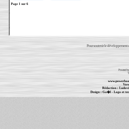
Page
1
sur
6
Pour soutenir le développement du
Powered b
T
www.powerboo
Vers
Rédaction :
Ludovi
Design :
Ga�l
- Logo et te
Informations :
PowerBook
-
MacBook Pro
-
i