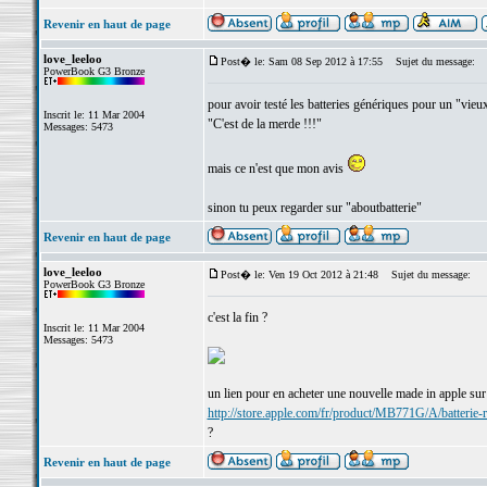
Revenir en haut de page
love_leeloo
Post� le: Sam 08 Sep 2012 à 17:55
Sujet du message:
PowerBook G3 Bronze
pour avoir testé les batteries génériques pour un "vie
Inscrit le: 11 Mar 2004
"C'est de la merde !!!"
Messages: 5473
mais ce n'est que mon avis
sinon tu peux regarder sur "aboutbatterie"
Revenir en haut de page
love_leeloo
Post� le: Ven 19 Oct 2012 à 21:48
Sujet du message:
PowerBook G3 Bronze
c'est la fin ?
Inscrit le: 11 Mar 2004
Messages: 5473
un lien pour en acheter une nouvelle made in apple sur 
http://store.apple.com/fr/product/MB771G/A/batterie
?
Revenir en haut de page