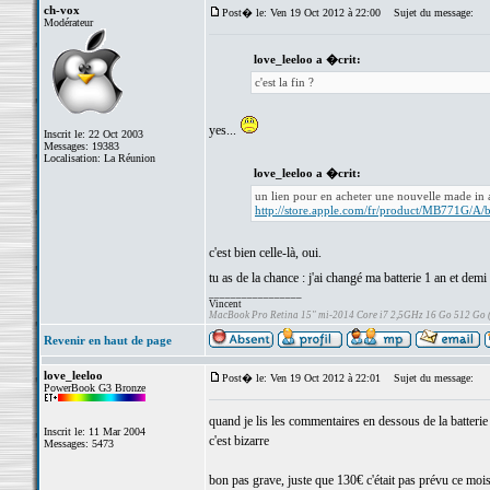
ch-vox
Post� le: Ven 19 Oct 2012 à 22:00
Sujet du message:
Modérateur
love_leeloo a �crit:
c'est la fin ?
yes...
Inscrit le: 22 Oct 2003
Messages: 19383
Localisation: La Réunion
love_leeloo a �crit:
un lien pour en acheter une nouvelle made in a
http://store.apple.com/fr/product/MB771G/A/
c'est bien celle-là, oui.
tu as de la chance : j'ai changé ma batterie 1 an et de
_________________
Vincent
MacBook Pro Retina 15" mi-2014 Core i7 2,5GHz 16 Go 512 Go
Revenir en haut de page
love_leeloo
Post� le: Ven 19 Oct 2012 à 22:01
Sujet du message:
PowerBook G3 Bronze
quand je lis les commentaires en dessous de la batterie 
Inscrit le: 11 Mar 2004
c'est bizarre
Messages: 5473
bon pas grave, juste que 130€ c'était pas prévu ce mois