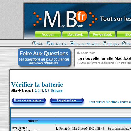
MacBook-fr.com : 100% Apple... 100% nomade !
Aller au contenu
-
Aller au menu général
-
Aller au menu de la
Menu général
Accueil
MacBook
PowerBook
iBo
Aide
Rechercher
Liste des Membres
Groupes
S'e
Vérifier la batterie
Aller � la page
1
,
2
,
3
,
4
,
5
,
6
Suivante
Tout sur les MacBook Index 
Auteur
love_leeloo
Post� le: Mar 28 Ao� 2012 à 21:46
Sujet du message: Vér