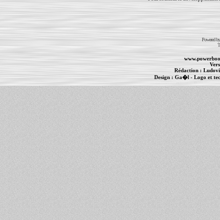
Powered b
T
www.powerboo
Vers
Rédaction :
Ludovi
Design :
Ga�l
- Logo et te
Informations :
PowerBook
-
MacBook Pro
-
i