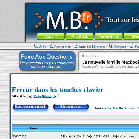
MacBook-fr.com : 100% Apple... 100% nomade !
Aller au contenu
-
Aller au menu général
-
Aller au menu de la
Menu général
Accueil
MacBook
PowerBook
iBo
Aide
Rechercher
Liste des Membres
Groupes
S'e
Erreur dans les touches clavier
Aller � la page
Pr�c�dente
1
,
2
Tout sur les MacBook Index 
Auteur
lpascalon
Post� le: Mer 01 D�c 2021 à 0:19
Sujet du message: