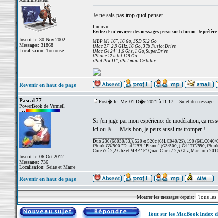
Administrateur
Je ne sais pas trop quoi penser...
_________________
Ludovic
Evitez de m'envoyer des messages perso sur le forum. Je préfère 
Inscrit le: 30 Nov 2002
MBP M1 16", 16 Go, SSD 512 Go
Messages: 31868
iMac 27" 2,9 GHz, 16 Go, 3 To FusionDrive
Localisation: Toulouse
iMac G4 24" 1,6 Ghz, 1 Go, SuperDrive
iPhone 12 mini 128 Go
iPad Pro 11", iPad mini Cellular...
Revenir en haut de page
Pascal 77
Post� le: Mer 01 D�c 2021 à 11:17
Sujet du message:
PowerBook de Vermeil
Si j'en juge par mon expérience de modération, ça resse
ici ou là … Mais bon, je peux aussi me tromper !
_________________
Duo 230 (68030/33,), 520 et 520c (68LC040/25), 190 (68LC040/66/
iBook G3/500 "Dual USB, "Pismo" (G3/500, ), G4"Ti"/550, iBook
Core i7 à 2,2 Ghz et MBP 15" Quad Core i7 2,5 Ghz, Mac mini 201
Inscrit le: 06 Oct 2012
Messages: 736
Localisation: Seine et Marne
Revenir en haut de page
Montrer les messages depuis:
Tout sur les MacBook Index 