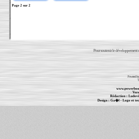
Page
2
sur
2
Pour soutenir le développement du
Powered b
T
www.powerboo
Vers
Rédaction :
Ludovi
Design :
Ga�l
- Logo et te
Informations :
PowerBook
-
MacBook Pro
-
i