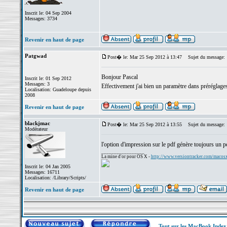
Inscrit le: 04 Sep 2004
Messages: 3734
Revenir en haut de page
Patgwad
Post� le: Mar 25 Sep 2012 à 13:47
Sujet du message:
Bonjour Pascal
Inscrit le: 01 Sep 2012
Messages: 3
Effectivement j'ai bien un paramètre dans préréglages
Localisation: Guadeloupe depuis
2008
Revenir en haut de page
blackjmac
Post� le: Mar 25 Sep 2012 à 13:55
Sujet du message:
Modérateur
l'option d'impression sur le pdf génère toujours un pd
_________________
La mine d'or pour OS X -
http://www.versiontracker.com/macos
Inscrit le: 04 Jan 2005
Messages: 16711
Localisation: /Library/Scripts/
Revenir en haut de page
Tout sur les MacBook Inde