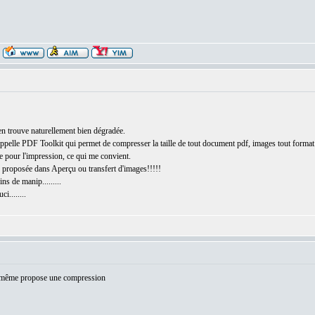
'en trouve naturellement bien dégradée.
 s'appelle PDF Toolkit qui permet de compresser la taille de tout document pdf, images tout format qu
e pour l'impression, ce qui me convient.
proposée dans Aperçu ou transfert d'images!!!!!
s de manip.........
i........
le même propose une compression