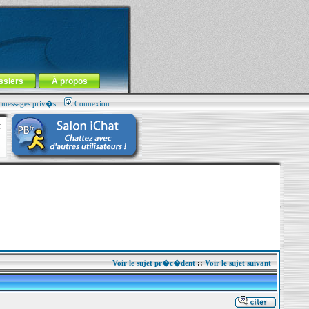
ssiers
À propos
s messages priv�s
Connexion
Voir le sujet pr�c�dent
::
Voir le sujet suivant