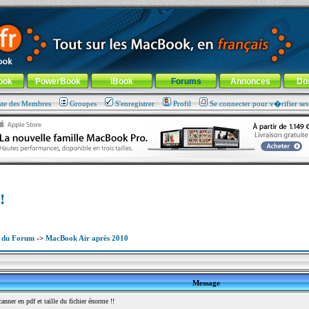
ade !
général
-
Aller au menu de la rubrique
ook
PowerBook
iBook
Forums
Annonces
Do
ste des Membres
Groupes
S'enregistrer
Profil
Se connecter pour v�rifier se
!
x du Forum
->
MacBook Air après 2010
Message
ner en pdf et taille du fichier énorme !!