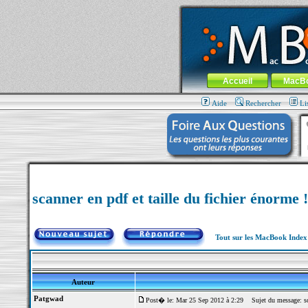
MacBook-fr.com : 100% Apple... 100% nom
Aller au contenu
-
Aller au menu 
Menu général
Accueil
MacB
Aide
Rechercher
Li
scanner en pdf et taille du fichier énorme !
Tout sur les MacBook Inde
Auteur
Patgwad
Post� le: Mar 25 Sep 2012 à 2:29
Sujet du message: scan