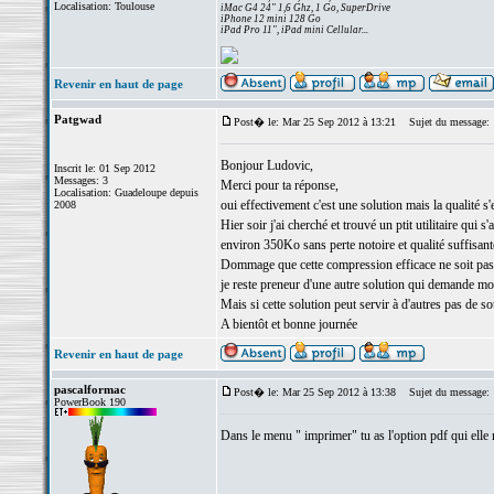
Localisation: Toulouse
iMac G4 24" 1,6 Ghz, 1 Go, SuperDrive
iPhone 12 mini 128 Go
iPad Pro 11", iPad mini Cellular...
Revenir en haut de page
Patgwad
Post� le: Mar 25 Sep 2012 à 13:21
Sujet du message:
Bonjour Ludovic,
Inscrit le: 01 Sep 2012
Messages: 3
Merci pour ta réponse,
Localisation: Guadeloupe depuis
oui effectivement c'est une solution mais la qualité s
2008
Hier soir j'ai cherché et trouvé un ptit utilitaire qui
environ 350Ko sans perte notoire et qualité suffisant
Dommage que cette compression efficace ne soit pas 
je reste preneur d'une autre solution qui demande moin
Mais si cette solution peut servir à d'autres pas de souc
A bientôt et bonne journée
Revenir en haut de page
pascalformac
Post� le: Mar 25 Sep 2012 à 13:38
Sujet du message:
PowerBook 190
Dans le menu " imprimer" tu as l'option pdf qui el