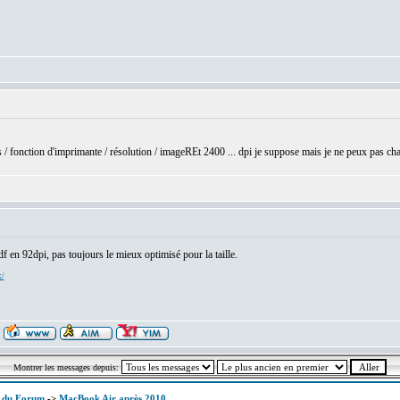
 / fonction d'imprimante / résolution / imageREt 2400 ... dpi je suppose mais je ne peux pas cha
f en 92dpi, pas toujours le mieux optimisé pour la taille.
x/
Montrer les messages depuis:
x du Forum
->
MacBook Air après 2010