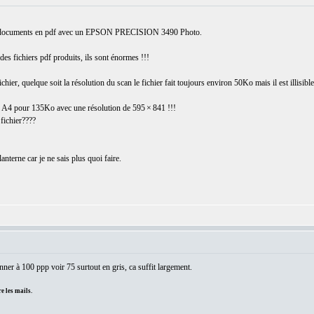
es documents en pdf avec un EPSON PRECISION 3490 Photo.
 des fichiers pdf produits, ils sont énormes !!!
u fichier, quelque soit la résolution du scan le fichier fait toujours environ 50Ko mais il est illisible
s A4 pour 135Ko avec une résolution de 595 × 841 !!!
 fichier????
!
anterne car je ne sais plus quoi faire.
nner à 100 ppp voir 75 surtout en gris, ca suffit largement.
e les mails.