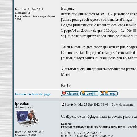
Bonjour,
Inscrit le: 01 Sep 2012
Messages: 3
depuis que j'utilise mon MBA 13,3" je scannne d
Localisation: Guadeloupe depuis
j'utilise pour ça soit Aperçu soit transfert d'images.
2008
Le gros problème que je rencontre c'est dans la taille
1 page A4 en 256 niv de gris à 150ppp = 1,4 Mo !!!
Si j'utilise le filtre quartz de réduction de la taille d
J'ai au bureau un gros canon qui scan en pdf 2 page
Comment se fait-il que je n'arrive pas à cette taille de
j'ai beau essayer toutes les résolutions rien n'y fait !!
Y aurait-il quelqu'un qui pourrait éclairer ma pauvre l
Merci.
Patrice
Revenir en haut de page
lpascalon
Post� le: Mar 25 Sep 2012 à 9:06
Sujet du message:
Administrateur
Ca dépend de tes réglages, mais tu devrais plutot sca
_________________
Ludovic
Evitez de m'envoyer des messages perso sur le forum. Je préfèr
Inscrit le: 30 Nov 2002
MBP M1 16", 16 Go, SSD 512 Go
Messages: 31868
iMac 27" 2,9 GHz, 16 Go, 3 To FusionDrive