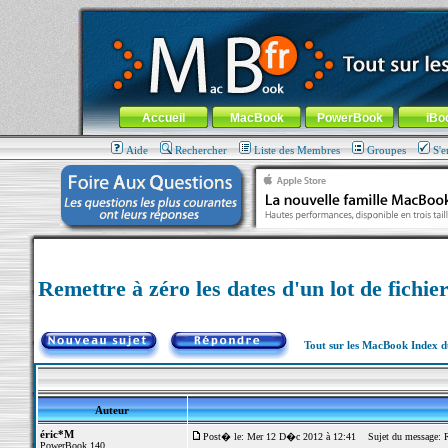
MacBook-fr.com : 100% Apple... 100% nomade !
Aller au contenu
-
Aller au menu général
-
Aller au menu de la
Menu général
Accueil
MacBook
PowerBook
iBo
Aide
Rechercher
Liste des Membres
Groupes
S'e
Remettre à zéro les dates d'un lot de fichier
Tout sur les MacBook Index 
Auteur
éric*M
Post� le: Mer 12 D�c 2012 à 12:41
Sujet du message: Rem
PowerBook 140