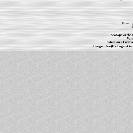
Powered b
T
www.powerboo
Vers
Rédaction :
Ludovi
Design :
Ga�l
- Logo et te
Informations :
PowerBook
-
MacBook Pro
-
i