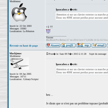
Modérateur
lpascalon a �crit:
Attention si sur un clavier externe ca marche 
Donc tes 400€ seront perdus pour aucune amél
Inscrit le: 22 Oct 2003
+1 !!!
Messages: 19383
Localisation: La Réunion
_________________
Vincent
MacBook Pro Retina 15" mi-2014 Core i7 2,5GHz 16 Go 512 Go
Revenir en haut de page
blackjmac
Post� le: Sam 09 F�v 2013 à 11:28
Sujet du message:
Modérateur
lpascalon a �crit:
Attention si sur un clavier externe ca marche 
Donc tes 400€ seront perdus pour aucune amél
Inscrit le: 04 Jan 2005
Messages: 16711
Localisation: /Library/Scripts/
heu ...
Je dirais que ce n'est pas un problème topcase (probabl