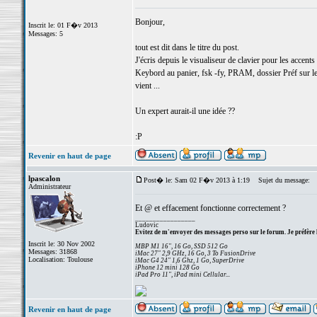
Bonjour,
Inscrit le: 01 F�v 2013
Messages: 5
tout est dit dans le titre du post.
J'écris depuis le visualiseur de clavier pour les accents
Keybord au panier, fsk -fy, PRAM, dossier Préf sur le 
vient ...
Un expert aurait-il une idée ??
:P
Revenir en haut de page
lpascalon
Post� le: Sam 02 F�v 2013 à 1:19
Sujet du message:
Administrateur
Et @ et effacement fonctionne correctement ?
_________________
Ludovic
Evitez de m'envoyer des messages perso sur le forum. Je préfère 
Inscrit le: 30 Nov 2002
MBP M1 16", 16 Go, SSD 512 Go
Messages: 31868
iMac 27" 2,9 GHz, 16 Go, 3 To FusionDrive
Localisation: Toulouse
iMac G4 24" 1,6 Ghz, 1 Go, SuperDrive
iPhone 12 mini 128 Go
iPad Pro 11", iPad mini Cellular...
Revenir en haut de page