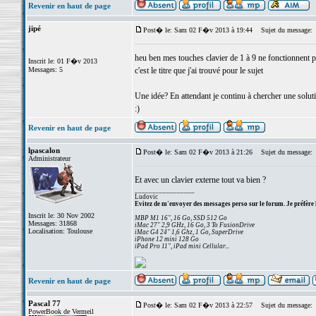
Revenir en haut de page
jipé
Post� le: Sam 02 F�v 2013 à 19:44
Sujet du message:
heu ben mes touches clavier de 1 à 9 ne fonctionnent plu
Inscrit le: 01 F�v 2013
Messages: 5
c'est le titre que j'ai trouvé pour le sujet
Une idée? En attendant je continu à chercher une solut
:)
Revenir en haut de page
lpascalon
Post� le: Sam 02 F�v 2013 à 21:26
Sujet du message:
Administrateur
Et avec un clavier externe tout va bien ?
_________________
Ludovic
Evitez de m'envoyer des messages perso sur le forum. Je préfère 
Inscrit le: 30 Nov 2002
MBP M1 16", 16 Go, SSD 512 Go
Messages: 31868
iMac 27" 2,9 GHz, 16 Go, 3 To FusionDrive
Localisation: Toulouse
iMac G4 24" 1,6 Ghz, 1 Go, SuperDrive
iPhone 12 mini 128 Go
iPad Pro 11", iPad mini Cellular...
Revenir en haut de page
Pascal 77
Post� le: Sam 02 F�v 2013 à 22:57
Sujet du message:
PowerBook de Vermeil