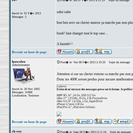
Post� le: Jeu 07 F�v 2013 à 21:29
Sujet du message:
salut salut
Inscrit le: 01 F�v 2013
Messages: 5
bon ben avec un clavier annexe ça marche pas non plu
bouh! faut changer tout le top case....
A bientôt^^
Revenir en haut de page
lpascalon
Post� le: Ven 08 F�v 2013 à 19:20
Sujet du message:
Administrateur
Attention si sur un clavier externe ca marche pas non p
Donc tes 400€ seront perdus pour aucune amélioration
_________________
Ludovic
Inscrit le: 30 Nov 2002
Evitez de m'envoyer des messages perso sur le forum. Je préfère 
Messages: 31868
Localisation: Toulouse
MBP M1 16", 16 Go, SSD 512 Go
iMac 27" 2,9 GHz, 16 Go, 3 To FusionDrive
iMac G4 24" 1,6 Ghz, 1 Go, SuperDrive
iPhone 12 mini 128 Go
iPad Pro 11", iPad mini Cellular...
Revenir en haut de page
ch-vox
Post� le: Sam 09 F�v 2013 à 11:24
Sujet du message: