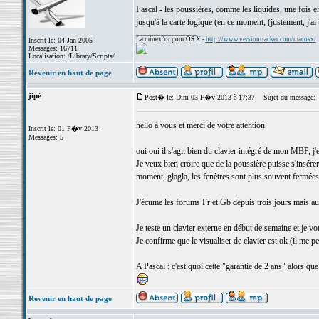
Pascal - les poussières, comme les liquides, une fois e
jusqu'à la carte logique (en ce moment, (justement, j'a
_________________
La mine d'or pour OS X -
http://www.versiontracker.com/macosx/
Inscrit le: 04 Jan 2005
Messages: 16711
Localisation: /Library/Scripts/
Revenir en haut de page
jipé
Post� le: Dim 03 F�v 2013 à 17:37
Sujet du message:
hello à vous et merci de votre attention
Inscrit le: 01 F�v 2013
Messages: 5
oui oui il s'agit bien du clavier intégré de mon MBP, j'
Je veux bien croire que de la poussière puisse s'insére
moment, glagla, les fenêtres sont plus souvent fermées
J'écume les forums Fr et Gb depuis trois jours mais a
Je teste un clavier externe en début de semaine et je vou
Je confirme que le visualiser de clavier est ok (il me p
A Pascal : c'est quoi cette "garantie de 2 ans" alors que 
Revenir en haut de page