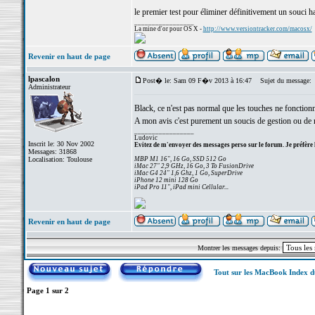
le premier test pour éliminer définitivement un souci ha
_________________
La mine d'or pour OS X -
http://www.versiontracker.com/macosx/
Revenir en haut de page
lpascalon
Post� le: Sam 09 F�v 2013 à 16:47
Sujet du message:
Administrateur
Black, ce n'est pas normal que les touches ne fonctionnen
A mon avis c'est purement un soucis de gestion ou de 
_________________
Ludovic
Inscrit le: 30 Nov 2002
Evitez de m'envoyer des messages perso sur le forum. Je préfère 
Messages: 31868
Localisation: Toulouse
MBP M1 16", 16 Go, SSD 512 Go
iMac 27" 2,9 GHz, 16 Go, 3 To FusionDrive
iMac G4 24" 1,6 Ghz, 1 Go, SuperDrive
iPhone 12 mini 128 Go
iPad Pro 11", iPad mini Cellular...
Revenir en haut de page
Montrer les messages depuis:
Tout sur les MacBook Index 
Page
1
sur
2