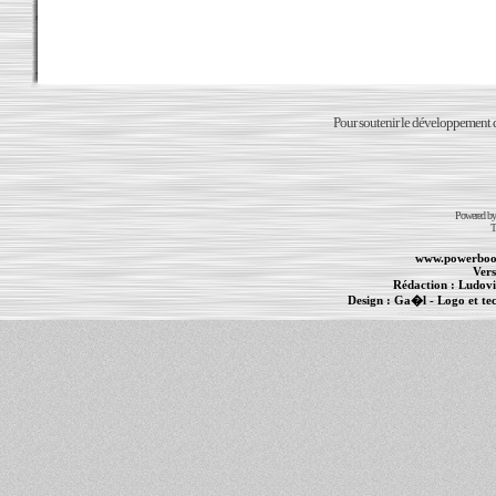
Pour soutenir le développement du
Powered b
T
www.powerboo
Vers
Rédaction :
Ludovi
Design :
Ga�l
- Logo et te
Informations :
PowerBook
-
MacBook Pro
-
i