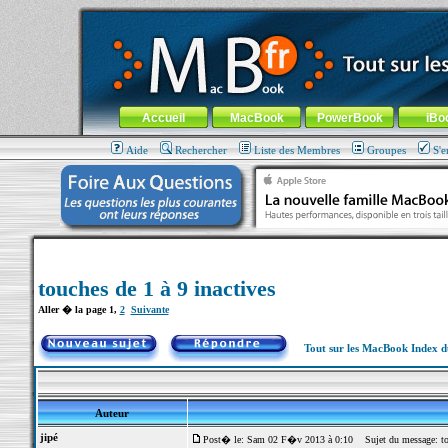
MacBook-fr.com : 100% Apple... 100% nomade !
Aller au contenu
-
Aller au menu général
-
Aller au menu de la
Menu général
Accueil
MacBook
PowerBook
iBo
Aide
Rechercher
Liste des Membres
Groupes
S'e
touches de 1 à 9 inactives
Aller � la page
1
,
2
Suivante
Tout sur les MacBook Index 
Auteur
jipé
Post� le: Sam 02 F�v 2013 à 0:10
Sujet du message: tou