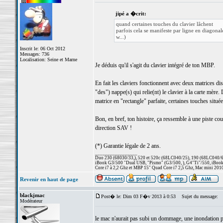
jipé a �crit:
quand certaines touches du clavier lâchent
parfois cela se manifeste par ligne en diagonal
w...)
Inscrit le: 06 Oct 2012
Messages: 736
Localisation: Seine et Marne
Je déduis qu'il s'agit du clavier intégré de ton MBP.
En fait les claviers fonctionnent avec deux matrices di
"des") nappe(s) qui relie(nt) le clavier à la carte mèr
matrice en "rectangle" parfaite, certaines touches situées
Bon, en bref, ton histoire, ça ressemble à une piste cou
direction SAV !
(*) Garantie légale de 2 ans.
_________________
Duo 230 (68030/33,), 520 et 520c (68LC040/25), 190 (68LC040/66/
iBook G3/500 "Dual USB, "Pismo" (G3/500, ), G4"Ti"/550, iBook
Core i7 à 2,2 Ghz et MBP 15" Quad Core i7 2,5 Ghz, Mac mini 201
Revenir en haut de page
blackjmac
Post� le: Dim 03 F�v 2013 à 0:53
Sujet du message:
Modérateur
le mac n'aurait pas subi un dommage, une inondation pe