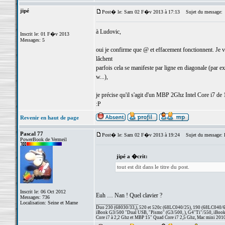
jipé
Post� le: Sam 02 F�v 2013 à 17:13
Sujet du message:
à Ludovic,
Inscrit le: 01 F�v 2013
Messages: 5
oui je confirme que @ et effacement fonctionnent. Je v
lâchent
parfois cela se manifeste par ligne en diagonale (par ex
w...),
je précise qu'il s'agit d'un MBP 2Ghz Intel Core i7 de
:P
Revenir en haut de page
Pascal 77
Post� le: Sam 02 F�v 2013 à 19:24
Sujet du message: Re
PowerBook de Vermeil
jipé a �crit:
tout est dit dans le titre du post.
Inscrit le: 06 Oct 2012
Euh … Nan ! Quel clavier ?
Messages: 736
Localisation: Seine et Marne
_________________
Duo 230 (68030/33,), 520 et 520c (68LC040/25), 190 (68LC040/66/
iBook G3/500 "Dual USB, "Pismo" (G3/500, ), G4"Ti"/550, iBook
Core i7 à 2,2 Ghz et MBP 15" Quad Core i7 2,5 Ghz, Mac mini 201