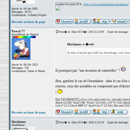
_________________
La mine d'or pour OS X -
http://www.versiontracker.com/macosx/
Inscrit le: 04 Jan 2005
Messages: 16711
Localisation: /Library/Scripts/
Revenir en haut de page
Pascal 77
Post� le: Dim 03 F�v 2013 à 12:09
Sujet du message:
PowerBook de Vermeil
blackjmac a �crit:
le mac n'aurait pas subi un dommage, une inon
Inscrit le: 06 Oct 2012
Messages: 736
Et pourquoi pas "une invasion de sauterelles" ?
Localisation: Seine et Marne
Bon, gardons le cas de l'inondation : dans le cas d'un cl
externe, ceux des portables ne comportent pas d'électro
!
_________________
Duo 230 (68030/33,), 520 et 520c (68LC040/25), 190 (68LC040/66/
iBook G3/500 "Dual USB, "Pismo" (G3/500, ), G4"Ti"/550, iBook
Core i7 à 2,2 Ghz et MBP 15" Quad Core i7 2,5 Ghz, Mac mini 201
Revenir en haut de page
blackjmac
Post� le: Dim 03 F�v 2013 à 13:24
Sujet du message:
Modérateur