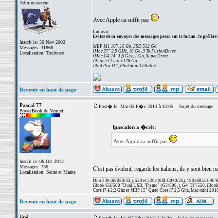
Administrateur
Avec Apple ca suffit pas
_________________
Ludovic
Evitez de m'envoyer des messages perso sur le forum. Je préfère 
Inscrit le: 30 Nov 2002
MBP M1 16", 16 Go, SSD 512 Go
Messages: 31868
iMac 27" 2,9 GHz, 16 Go, 3 To FusionDrive
Localisation: Toulouse
iMac G4 24" 1,6 Ghz, 1 Go, SuperDrive
iPhone 12 mini 128 Go
iPad Pro 11", iPad mini Cellular...
Revenir en haut de page
Pascal 77
Post� le: Mar 05 F�v 2013 à 13:05
Sujet du message:
PowerBook de Vermeil
lpascalon a �crit:
Avec Apple ca suffit pas
Inscrit le: 06 Oct 2012
Messages: 736
C'est pas évident, regarde les italiens, ils y sont bien
Localisation: Seine et Marne
_________________
Duo 230 (68030/33,), 520 et 520c (68LC040/25), 190 (68LC040/66/
iBook G3/500 "Dual USB, "Pismo" (G3/500, ), G4"Ti"/550, iBook
Core i7 à 2,2 Ghz et MBP 15" Quad Core i7 2,5 Ghz, Mac mini 201
Revenir en haut de page
jipé