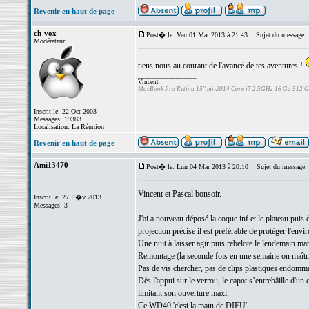
Revenir en haut de page
ch-vox
Post� le: Ven 01 Mar 2013 à 21:43
Sujet du message:
Modérateur
tiens nous au courant de l'avancé de tes aventures !
_________________
Vincent
MacBook Pro Retina 15" mi-2014 Core i7 2,5GHz 16 Go 512 
Inscrit le: 22 Oct 2003
Messages: 19383
Localisation: La Réunion
Revenir en haut de page
Ami13470
Post� le: Lun 04 Mar 2013 à 20:10
Sujet du message:
Vincent et Pascal bonsoir.
Inscrit le: 27 F�v 2013
Messages: 3
J'ai a nouveau déposé la coque inf et le plateau puis
projection précise il est préférable de protéger l'en
Une nuit à laisser agir puis rebelote le lendemain mat
Remontage (la seconde fois en une semaine on maîtr
Pas de vis chercher, pas de clips plastiques endomm
Dès l'appui sur le verrou, le capot s’entrebâille d'u
limitant son ouverture maxi.
Ce WD40 'c'est la main de DIEU'.