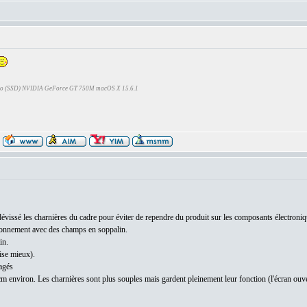
Go (SSD) NVIDIA GeForce GT 750M macOS X 15.6.1
 dévissé les charnières du cadre pour éviter de rependre du produit sur les composants électroni
vironnement avec des champs en soppalin.
in.
ise mieux).
agés
n cm environ. Les charnières sont plus souples mais gardent pleinement leur fonction (l'écran ouv