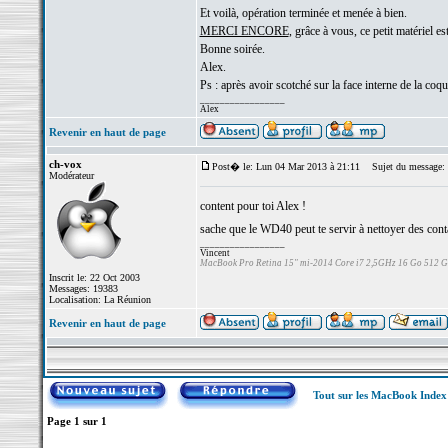
Et voilà, opération terminée et menée à bien.
MERCI ENCORE
, grâce à vous, ce petit matériel es
Bonne soirée.
Alex.
Ps : après avoir scotché sur la face interne de la coqu
_________________
Alex
Revenir en haut de page
ch-vox
Post� le: Lun 04 Mar 2013 à 21:11
Sujet du message:
Modérateur
content pour toi Alex !
sache que le WD40 peut te servir à nettoyer des contact
_________________
Vincent
MacBook Pro Retina 15" mi-2014 Core i7 2,5GHz 16 Go 512 
Inscrit le: 22 Oct 2003
Messages: 19383
Localisation: La Réunion
Revenir en haut de page
Tout sur les MacBook Inde
Page
1
sur
1