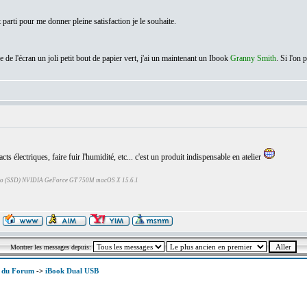
t parti pour me donner pleine satisfaction je le souhaite.
e de l'écran un joli petit bout de papier vert, j'ai un maintenant un Ibook
Granny Smith
. Si l'on
s électriques, faire fuir l'humidité, etc... c'est un produit indispensable en atelier
Go (SSD) NVIDIA GeForce GT 750M macOS X 15.6.1
Montrer les messages depuis:
x du Forum
->
iBook Dual USB