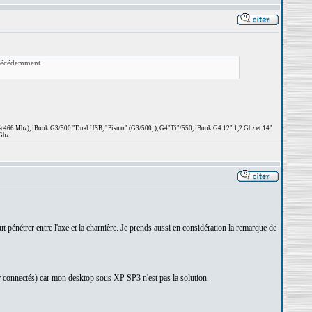
précédemment.
 à 466 Mhz), iBook G3/500 "Dual USB, "Pismo" (G3/500, ), G4"Ti"/550, iBook G4 12" 1,2 Ghz et 14"
Ghz.
t pénétrer entre l'axe et la charnière. Je prends aussi en considération la remarque de
ster connectés) car mon desktop sous XP SP3 n'est pas la solution.