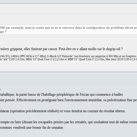
D40 par exemple, mais je crains que tu ne te retrouve dans la configuration du problème décrit 
age ?
nières grippent, elles finiront par casser. Peut-être en y allant mollo sur le degrip-oil ?
66/33), 1400cs (PPC 603e à 117 Mhz), 3 iBook G3"Palourde" (un blueberry, un tangerine à 300 Mhz et un Graphite
 "alu" C2D 2,4 Ghz, MBA 13" Dual Core i7 à 2,2 Ghz et MBP 15" Quad Core i7 2,5 Ghz, Mac mini 2010 C2D à 2,4 
.
 métallique, la partie basse de l'habillage périphérique de l'écran qui commence à bailler.
oint pensée. Effectivement en protégeant bien l'environnement immédiat, sa pulvérisation fine peu
 plateau (opération précédemment réalisée) et vous tiendrai au courant du résultat obtenu.
je compte en faire (durant les escapades prisées par les retraités, qui souhaitent tout de même re
 sommes vendredi une bonne fin de semaine.