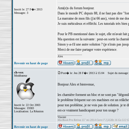
Ami(e)s du forum bonjour.
Inscrit le: 27 F�v 2013
Messages: 3
Dans le monde PC depuis 88, il ne faut pas dire "font
La marraine de mon fils (j'ai 66 ans), vient de me d
Je suis méticuleux et réfléchi. Les tutorials très b
Pour le PB mentionné dans le sujet, elle m'avait fait 
Ma question est la suivante : peut-on sortir la charniè
Sinon y-a-t'il une autre solution ? (je n'irais pas jusq
Merci de me faire partager votre expérience.
_________________
Alex
Revenir en haut de page
ch-vox
Post� le: Jeu 28 F�v 2013 à 15:04
Sujet du message:
Modérateur
Bonjour Alex et bienvenue,
les charnière forment un bloc et ne sont pas "dégond
le problème fréquent sur ces machines est un relâcheme
pour ton problème, je ne vois pas de solution. je te
Inscrit le: 22 Oct 2003
Messages: 19383
est-ce vraiment handicapant pour ton usage ?
Localisation: La Réunion
_________________
Vincent
MacBook Pro Retina 15" mi-2014 Core i7 2,5GHz 16 Go 512 
Revenir en haut de page