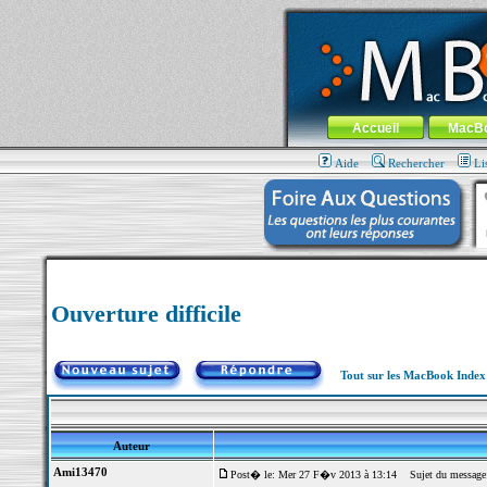
MacBook-fr.com : 100% Apple... 100% nom
Aller au contenu
-
Aller au menu 
Menu général
Accueil
MacB
Aide
Rechercher
Li
Ouverture difficile
Tout sur les MacBook Inde
Auteur
Ami13470
Post� le: Mer 27 F�v 2013 à 13:14
Sujet du message: 