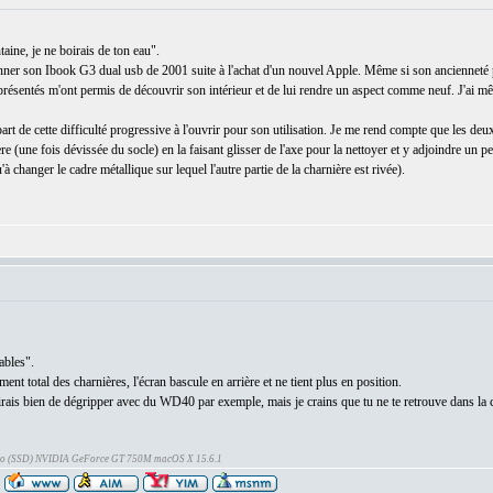
aine, je ne boirais de ton eau".
onner son Ibook G3 dual usb de 2001 suite à l'achat d'un nouvel Apple. Même si son ancienneté p
ien présentés m'ont permis de découvrir son intérieur et de lui rendre un aspect comme neuf. J'a
part de cette difficulté progressive à l'ouvrir pour son utilisation. Je me rend compte que les deu
re (une fois dévissée du socle) en la faisant glisser de l'axe pour la nettoyer et y adjoindre un pe
u'à changer le cadre métallique sur lequel l'autre partie de la charnière est rivée).
ables".
nt total des charnières, l'écran bascule en arrière et ne tient plus en position.
 dirais bien de dégripper avec du WD40 par exemple, mais je crains que tu ne te retrouve dans l
Go (SSD) NVIDIA GeForce GT 750M macOS X 15.6.1