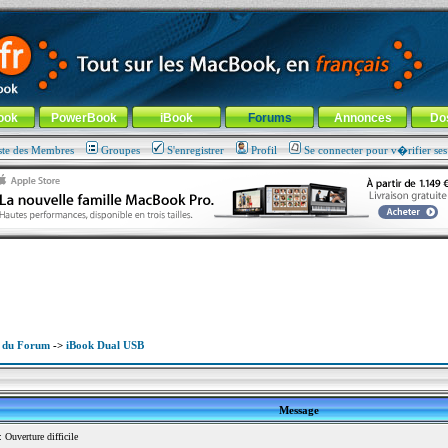
ade !
général
-
Aller au menu de la rubrique
ook
PowerBook
iBook
Forums
Annonces
Do
ste des Membres
Groupes
S'enregistrer
Profil
Se connecter pour v�rifier se
x du Forum
->
iBook Dual USB
Message
Ouverture difficile