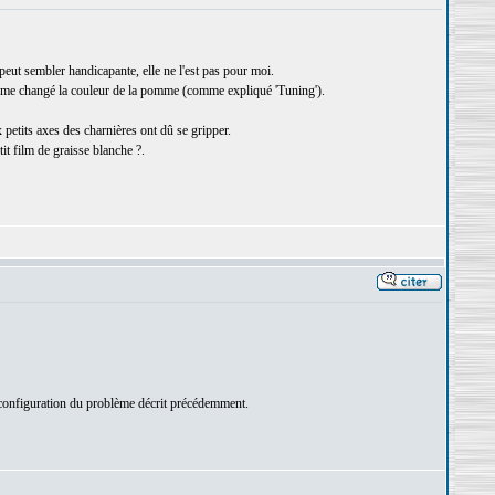
eut sembler handicapante, elle ne l'est pas pour moi.
i même changé la couleur de la pomme (comme expliqué 'Tuning').
x petits axes des charnières ont dû se gripper.
tit film de graisse blanche ?.
a configuration du problème décrit précédemment.