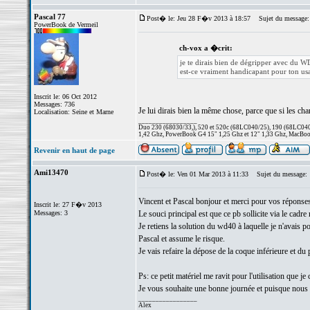
Pascal 77
Post� le: Jeu 28 F�v 2013 à 18:57
Sujet du message:
PowerBook de Vermeil
ch-vox a �crit:
je te dirais bien de dégripper avec du W
est-ce vraiment handicapant pour ton us
Inscrit le: 06 Oct 2012
Messages: 736
Je lui dirais bien la même chose, parce que si les char
Localisation: Seine et Marne
_________________
Duo 230 (68030/33,), 520 et 520c (68LC040/25), 190 (68LC040/
1,42 Ghz, PowerBook G4 15" 1,25 Ghz et 12" 1,33 Ghz, MacBook
Revenir en haut de page
Ami13470
Post� le: Ven 01 Mar 2013 à 11:33
Sujet du message:
Vincent et Pascal bonjour et merci pour vos réponses
Inscrit le: 27 F�v 2013
Messages: 3
Le souci principal est que ce pb sollicite via le cadre
Je retiens la solution du wd40 à laquelle je n'avais p
Pascal et assume le risque.
Je vais refaire la dépose de la coque inférieure et du
Ps: ce petit matériel me ravit pour l'utilisation que 
Je vous souhaite une bonne journée et puisque nous
_________________
Alex