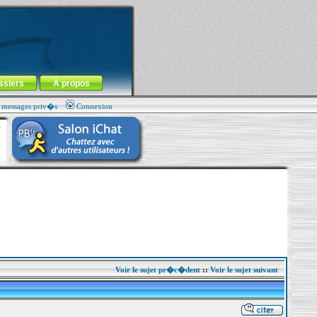
ssiers
À propos
s messages priv�s
Connexion
Voir le sujet pr�c�dent
::
Voir le sujet suivant