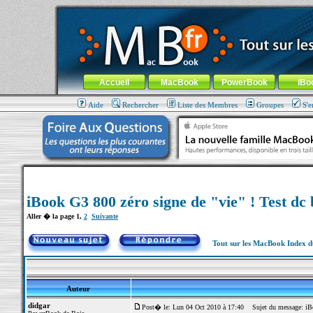
MacBook-fr.com : 100% Apple... 100% nomade !
Aller au contenu
-
Aller au menu général
-
Aller au menu de la
Menu général
Accueil
MacBook
PowerBook
iBo
Aide
Rechercher
Liste des Membres
Groupes
S'e
iBook G3 800 zéro signe de "vie" ! Test dc
Aller � la page
1
,
2
Suivante
Tout sur les MacBook Index 
Auteur
didgar
Post� le: Lun 04 Oct 2010 à 17:40
Sujet du message: iBoo