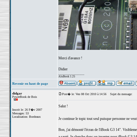
Merci d'avance !
Didier
_________________
AluBook 1.25
Revenir en haut de page
didgar
Post� le: Ven 08 Oct 2010 à 14:56
Sujet du message:
PowerBook de Bois
Salut !
Inscrit le: 26 F�v 2007
Messages: 53
Localisation: Bordeaux
Je continue le topic tout seul puisque personne ne veu
Bon, j'ai démonté l'écran de l'iBook G3 14". Visiblement,
a sauté. Je cherche donc un inverter pour iBook G3