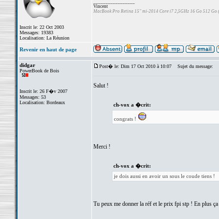
_________________
Vincent
MacBook Pro Retina 15" mi-2014 Core i7 2,5GHz 16 Go 512 Go
Inscrit le: 22 Oct 2003
Messages: 19383
Localisation: La Réunion
Revenir en haut de page
didgar
Post� le: Dim 17 Oct 2010 à 10:07
Sujet du message:
PowerBook de Bois
Salut !
Inscrit le: 26 F�v 2007
Messages: 53
Localisation: Bordeaux
ch-vox a �crit:
congrats !
Merci !
ch-vox a �crit:
je dois aussi en avoir un sous le coude tiens !
Tu peux me donner la réf et le prix fpi stp ! En plus ça