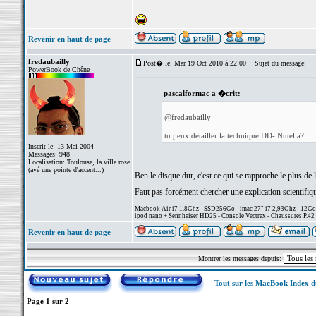
Revenir en haut de page
fredaubailly
Post� le: Mar 19 Oct 2010 à 22:00
Sujet du message:
PowerBook de Chêne
pascalformac a �crit:
@fredaubailly
tu peux détailler la technique DD- Nutella?
Inscrit le: 13 Mai 2004
Messages: 948
Localisation: Toulouse, la ville rose
(avé une pointe d'accent...)
Ben le disque dur, c'est ce qui se rapproche le plus de 
Faut pas forcément chercher une explication scientifiqu
_________________
Macbook Air i7 1.8Ghz - SSD256Go - imac 27" i7 2,93Ghz - 12G
ipod nano + Sennheiser HD25 - Console Vectrex - Chaussures P.42 
Revenir en haut de page
Montrer les messages depuis:
Tout sur les MacBook Index 
Page
1
sur
2