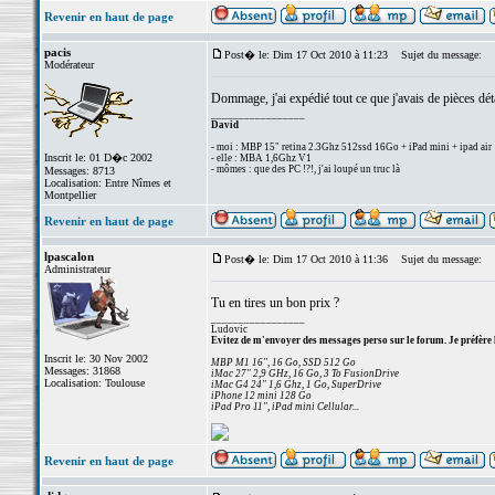
Revenir en haut de page
pacis
Post� le: Dim 17 Oct 2010 à 11:23
Sujet du message:
Modérateur
Dommage, j'ai expédié tout ce que j'avais de pièces d
_________________
David
- moi : MBP 15" retina 2.3Ghz 512ssd 16Go + iPad mini + ipad air
Inscrit le: 01 D�c 2002
- elle : MBA 1,6Ghz V1
- mômes : que des PC !?!, j'ai loupé un truc là
Messages: 8713
Localisation: Entre Nîmes et
Montpellier
Revenir en haut de page
lpascalon
Post� le: Dim 17 Oct 2010 à 11:36
Sujet du message:
Administrateur
Tu en tires un bon prix ?
_________________
Ludovic
Evitez de m'envoyer des messages perso sur le forum. Je préfère 
Inscrit le: 30 Nov 2002
MBP M1 16", 16 Go, SSD 512 Go
Messages: 31868
iMac 27" 2,9 GHz, 16 Go, 3 To FusionDrive
Localisation: Toulouse
iMac G4 24" 1,6 Ghz, 1 Go, SuperDrive
iPhone 12 mini 128 Go
iPad Pro 11", iPad mini Cellular...
Revenir en haut de page