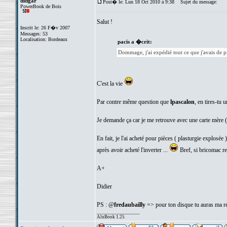
didgar
Post� le: Lun 18 Oct 2010 à 9:38
Sujet du message:
PowerBook de Bois
Salut !
Inscrit le: 26 F�v 2007
Messages: 53
Localisation: Bordeaux
pacis a �crit:
Dommage, j'ai expédié tout ce que j'avais de 
C'est la vie
Par contre même question que
lpascalon
, en tires-tu u
Je demande ça car je me retrouve avec une carte mère (
En fait, je l'ai acheté pour pièces ( plasturgie explosé
après avoir acheté l'inverter ...
Bref, si bricomac rep
A+
Didier
PS : @
fredaubailly
=> pour ton disque tu auras ma ré
_________________
AluBook 1.25