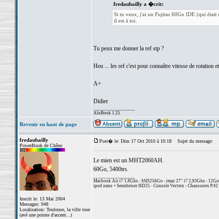
fredaubailly a �crit:
Si tu veux, j'ai un Fujitsu 60Go IDE (qui étai
il est à toi.
Tu peux me donner la ref stp ?
Heu ... les ref c'est pour connaître vitesse de rotation etc
A+
Didier
_________________
AluBook 1.25
Revenir en haut de page
fredaubailly
Post� le: Dim 17 Oct 2010 à 10:18
Sujet du message:
PowerBook de Chêne
Le mien est un MHT2060AH.
60Go, 5400trs.
_________________
Macbook Air i7 1.8Ghz - SSD256Go - imac 27" i7 2,93Ghz - 12G
ipod nano + Sennheiser HD25 - Console Vectrex - Chaussures P.42 
Inscrit le: 13 Mai 2004
Messages: 948
Localisation: Toulouse, la ville rose
(avé une pointe d'accent...)