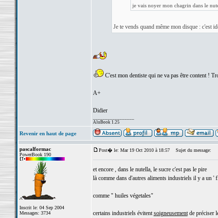
je vais noyer mon chagrin dans le nut
Je te vends quand même mon disque : c'est idéa
C'est mon dentiste qui ne va pas être content ! Tro
A+
Didier
_________________
AluBook 1.25
Revenir en haut de page
pascalformac
Post� le: Mar 19 Oct 2010 à 18:57
Sujet du message:
PowerBook 190
et encore , dans le nutella, le sucre c'est pas le pire
là comme dans d'autres aliments industriels il y a un ' f
comme " huiles végetales"
Inscrit le: 04 Sep 2004
certains industriels évitent
soigneusement
de préciser l
Messages: 3734