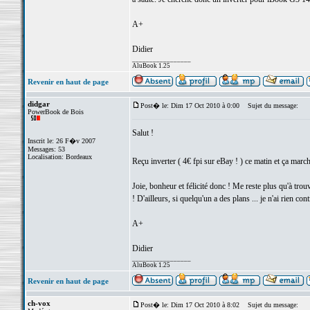
A+
Didier
_________________
AluBook 1.25
Revenir en haut de page
didgar
Post� le: Dim 17 Oct 2010 à 0:00
Sujet du message:
PowerBook de Bois
Salut !
Inscrit le: 26 F�v 2007
Messages: 53
Localisation: Bordeaux
Reçu inverter ( 4€ fpi sur eBay ! ) ce matin et ça marc
Joie, bonheur et félicité donc ! Me reste plus qu'à t
! D'ailleurs, si quelqu'un a des plans ... je n'ai rien cont
A+
Didier
_________________
AluBook 1.25
Revenir en haut de page
ch-vox
Post� le: Dim 17 Oct 2010 à 8:02
Sujet du message: