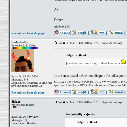
A+
Didier
_________________
AluBook 1.25
Revenir en haut de page
fredaubailly
Post� le: Mar 19 Oct 2010 à 18:16
Sujet du message:
PowerBook de Chêne
didgar a �crit:
je vais noyer mon chagrin dans le nutella
Je te vends quand même mon disque : c'est idéal pour fa
Inscrit le: 13 Mai 2004
Messages: 948
_________________
Localisation: Toulouse, la ville rose
Macbook Air i7 1.8Ghz - SSD256Go - imac 27" i7 2,93Ghz - 12G
ipod nano + Sennheiser HD25 - Console Vectrex - Chaussures P.42 
(avé une pointe d'accent...)
Revenir en haut de page
didgar
Post� le: Mar 19 Oct 2010 à 18:21
Sujet du message:
PowerBook de Bois
fredaubailly a �crit:
Inscrit le: 26 F�v 2007
Messages: 53
didgar a �crit:
Localisation: Bordeaux