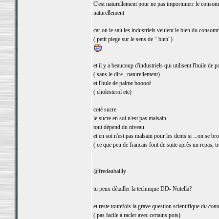
C'est naturellement pour ne pas importunerr le consom
naturellement
car on le sait les industriels veulent le bien du consom
( petit piege sur le sens de " bien")
et il y a beaucoup d'industriels qui utilisent l'huile de 
( sans le dire , naturellement)
et l'hule de palme boooof
( cholesterol etc)
coté sucre
le sucre en soi n'est pas malsain
tout dépend du niveau
et en soi n'est pas malsain pour les dents si ...on se br
( ce que peu de francais font de suite après un repas, t
--
@fredaubailly
tu peux détailler la technique DD- Nutella?
et reste toutefois la grave question scientifique d
u comm
( pas facile à racler avec certains pots)