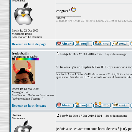
Modérateur
congrats !
_________________
Vincent
MacBook Pro Retina 15" mi-2014 Core i7 2,5GHz 16 Go 512 Go
Inscrit le: 22 Oct 2003
Messages: 19383
Localisation: La Réunion
Revenir en haut de page
fredaubailly
Post� le: Dim 17 Oct 2010 à 8:45
Sujet du message:
PowerBook de Chêne
Si tu veux, j'ai un Fujitsu 60Go IDE (qui était dans mo
_________________
Macbook Air i7 1.8Ghz - SSD256Go - imac 27" i7 2,93Ghz - 12G
ipod nano + Sennheiser HD25 - Console Vectrex - Chaussures P.42 
Inscrit le: 13 Mai 2004
Messages: 948
Localisation: Toulouse, la ville rose
(avé une pointe d'accent...)
Revenir en haut de page
ch-vox
Post� le: Dim 17 Oct 2010 à 9:04
Sujet du message:
Modérateur
je dois aussi en avoir un sous le coude tiens ! je n'y p