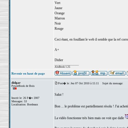
Vert
Jaune
Orange
Marron
Noir
Rouge
Ceci étant, en fouillant le web il semble que la ref co
A+
Didier
_________________
AluBook 1.25
Revenir en haut de page
didgar
Post� le: Jeu 07 Oct 2010 à 15:11
Sujet du message:
PowerBook de Bois
Salut !
Inscrit le: 26 F�v 2007
Messages: 53
Localisation: Bordeaux
Bon ... le problème est partiellement résolu ! J'ai acheté
La vidéo fonctionne très bien mais on voit que dalle