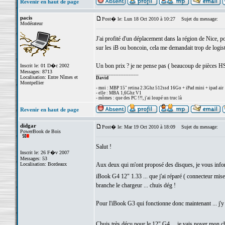
Revenir en haut de page
pacis
Post� le: Lun 18 Oct 2010 à 10:27
Sujet du message:
Modérateur
J'ai profité d'un déplacement dans la région de Nice, p
sur les iB ou boncoin, cela me demandait trop de logist
Un bon prix ? je ne pense pas ( beaucoup de pièces HS )
Inscrit le: 01 D�c 2002
Messages: 8713
_________________
Localisation: Entre Nîmes et
David
Montpellier
- moi : MBP 15" retina 2.3Ghz 512ssd 16Go + iPad mini + ipad air
- elle : MBA 1,6Ghz V1
- mômes : que des PC !?!, j'ai loupé un truc là
Revenir en haut de page
didgar
Post� le: Mar 19 Oct 2010 à 18:09
Sujet du message:
PowerBook de Bois
Salut !
Inscrit le: 26 F�v 2007
Messages: 53
Localisation: Bordeaux
Aux deux qui m'ont proposé des disques, je vous informe
iBook G4 12" 1.33 ... que j'ai réparé ( connecteur mise
branche le chargeur ... chuis dég !
Pour l'iBook G3 qui fonctionne donc maintenant ... j'y 
Chuis très déçu pour le 12" G4 ... je vais noyer mon c