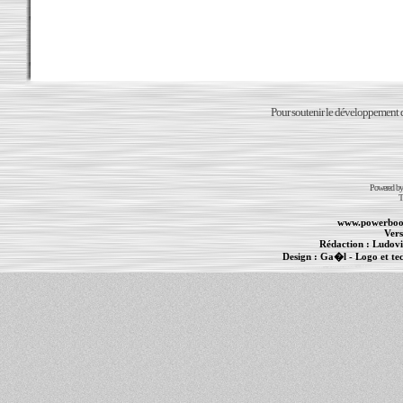
Pour soutenir le développement du
Powered b
T
www.powerboo
Vers
Rédaction :
Ludovi
Design :
Ga�l
- Logo et te
Informations :
PowerBook
-
MacBook Pro
-
i