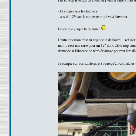
Pas eu trop le temps de chercher ( vais le faire ) mais d
- fil coupé dans la charnière
- abs de 12V sur le connecteur qui va à l'inverter
Est-ce que jusque là j'ai bon ?
L'autre question c'est au sujet de la dc board ... ref d
moi ... c'est une carte pour un 12" donc câble trop court
demande si l'absence de rétro éclairage pourrait être dû 
Je compte sur vos lumières et si quelqu'un connaît les t