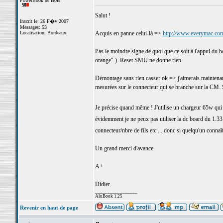
PowerBook de Bois
Salut !
Inscrit le: 26 F�v 2007
Messages: 53
Localisation: Bordeaux
Acquis en panne celui-là =>
http://www.everymac.co
Pas le moindre signe de quoi que ce soit à l'appui du b
orange" ). Reset SMU ne donne rien.
Démontage sans rien casser ok => j'aimerais maintenant 
mesurées sur le connecteur qui se branche sur la CM. Si
Je précise quand même ! J'utilise un chargeur 65w qu
évidemment je ne peux pas utiliser la dc board du 1.33 à
connecteur/nbre de fils etc ... donc si quelqu'un connaî
Un grand merci d'avance.
A+
Didier
_________________
AluBook 1.25
Revenir en haut de page