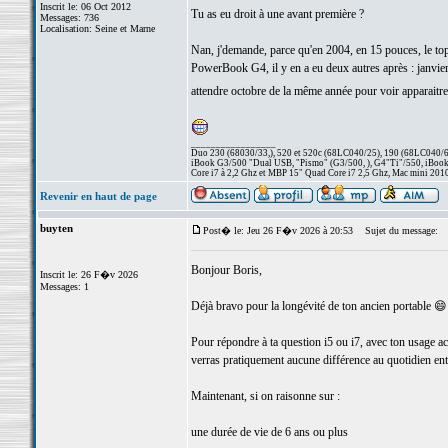
Inscrit le: 06 Oct 2012
Tu as eu droit à une avant première ?
Messages: 736
Localisation: Seine et Marne
Nan, j'demande, parce qu'en 2004, en 15 pouces, le top
PowerBook G4, il y en a eu deux autres après : janvier 
attendre octobre de la même année pour voir apparai
_________________
Duo 230 (68030/33,), 520 et 520c (68LC040/25), 190 (68LC040/66/
iBook G3/500 "Dual USB, "Pismo" (G3/500, ), G4"Ti"/550, iBook
Core i7 à 2,2 Ghz et MBP 15" Quad Core i7 2,5 Ghz, Mac mini 201
Revenir en haut de page
buyten
Post� le: Jeu 26 F�v 2026 à 20:53
Sujet du message:
Bonjour Boris,
Inscrit le: 26 F�v 2026
Messages: 1
Déjà bravo pour la longévité de ton ancien portable 😄 
Pour répondre à ta question i5 ou i7, avec ton usage act
verras pratiquement aucune différence au quotidien ent
Maintenant, si on raisonne sur :
une durée de vie de 6 ans ou plus