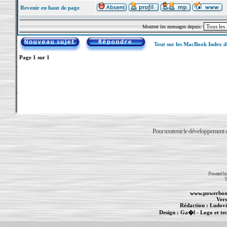
Revenir en haut de page
Montrer les messages depuis:
Tout sur les MacBook Index 
Page
1
sur
1
Pour soutenir le développement du
Powered b
T
www.powerboo
Vers
Rédaction :
Ludovi
Design :
Ga�l
- Logo et te
Informations :
PowerBook
-
MacBook Pro
-
i