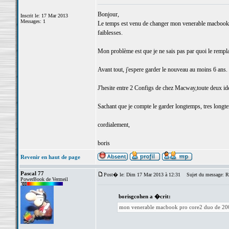
Bonjour,
Inscrit le: 17 Mar 2013
Messages: 1
Le temps est venu de changer mon venerable macbook p
faiblesses.
Mon problème est que je ne sais pas par quoi le rempla
Avant tout, j'espere garder le nouveau au moins 6 ans.
J'hesite entre 2 Configs de chez Macway,toute deux id
Sachant que je compte le garder longtemps, tres longtem
cordialement,
boris
Revenir en haut de page
Pascal 77
Post� le: Dim 17 Mar 2013 à 12:31
Sujet du message: R
PowerBook de Vermeil
borisgcohen a �crit:
mon venerable macbook pro core2 duo de 20