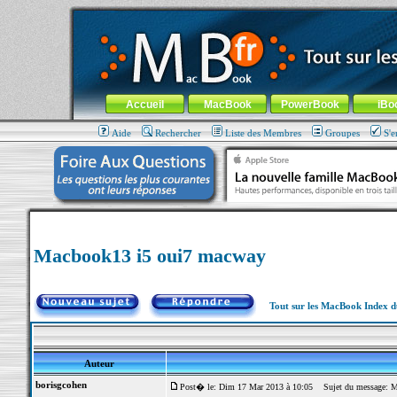
MacBook-fr.com : 100% Apple... 100% nomade !
Aller au contenu
-
Aller au menu général
-
Aller au menu de la
Menu général
Accueil
MacBook
PowerBook
iBo
Aide
Rechercher
Liste des Membres
Groupes
S'e
Macbook13 i5 oui7 macway
Tout sur les MacBook Index 
Auteur
borisgcohen
Post� le: Dim 17 Mar 2013 à 10:05
Sujet du message: M