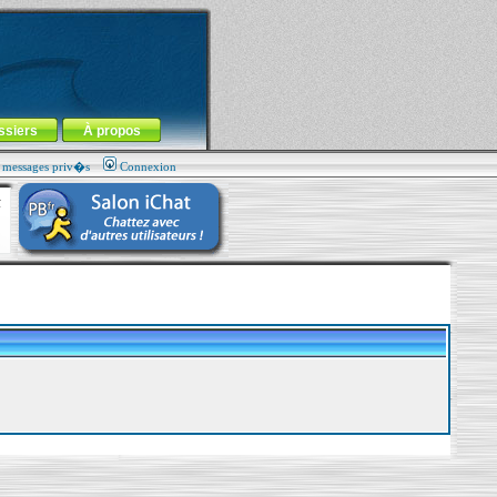
ssiers
À propos
s messages priv�s
Connexion