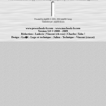
Powered by
phpBB
© 2001, 2002 phpBB Group
Traduction par :
phpBB-fr.com
www.powerbook-fr.com
-
www.macbook-fr.com
Version 3.0 © 2000 - 2009
Rédaction :
Ludovic
|
Vincent (ch-vox)
|
Charles
|
Taho !
Design :
Ga�l
- Logo et technique :
Julien
- Technique :
Vincent (ctacat)
Informations :
PowerBook
-
MacBook Pro
-
iBook
|
Maintenance Apple et Macintosh à Toulouse
|
cr�ation de sites Internet