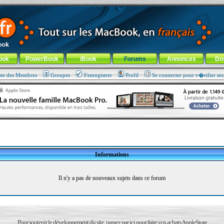
ade !
général
-
Aller au menu de la rubrique
ook
PowerBook
iBook
Forums
Annonces
Do
ste des Membres
Groupes
S'enregistrer
Profil
Se connecter pour v�rifier se
Informations
Il n'y a pas de nouveaux sujets dans ce forum
Pour soutenir le développement du site, passez par ici pour faire vos achats AppleStore