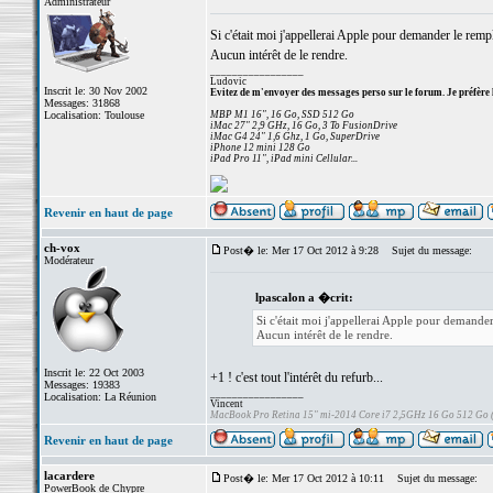
Administrateur
Si c'était moi j'appellerai Apple pour demander le rempl
Aucun intérêt de le rendre.
_________________
Ludovic
Inscrit le: 30 Nov 2002
Evitez de m'envoyer des messages perso sur le forum. Je préfère 
Messages: 31868
Localisation: Toulouse
MBP M1 16", 16 Go, SSD 512 Go
iMac 27" 2,9 GHz, 16 Go, 3 To FusionDrive
iMac G4 24" 1,6 Ghz, 1 Go, SuperDrive
iPhone 12 mini 128 Go
iPad Pro 11", iPad mini Cellular...
Revenir en haut de page
ch-vox
Post� le: Mer 17 Oct 2012 à 9:28
Sujet du message:
Modérateur
lpascalon a �crit:
Si c'était moi j'appellerai Apple pour demander
Aucun intérêt de le rendre.
Inscrit le: 22 Oct 2003
+1 ! c'est tout l'intérêt du refurb...
Messages: 19383
_________________
Localisation: La Réunion
Vincent
MacBook Pro Retina 15" mi-2014 Core i7 2,5GHz 16 Go 512 Go
Revenir en haut de page
lacardere
Post� le: Mer 17 Oct 2012 à 10:11
Sujet du message:
PowerBook de Chypre