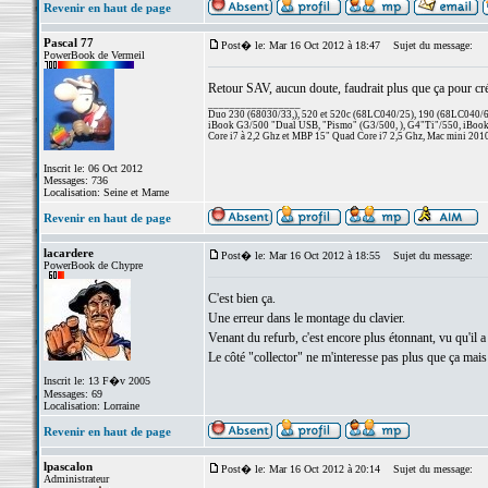
Revenir en haut de page
Pascal 77
Post� le: Mar 16 Oct 2012 à 18:47
Sujet du message:
PowerBook de Vermeil
Retour SAV, aucun doute, faudrait plus que ça pour cré
_________________
Duo 230 (68030/33,), 520 et 520c (68LC040/25), 190 (68LC040/66/
iBook G3/500 "Dual USB, "Pismo" (G3/500, ), G4"Ti"/550, iBook
Core i7 à 2,2 Ghz et MBP 15" Quad Core i7 2,5 Ghz, Mac mini 201
Inscrit le: 06 Oct 2012
Messages: 736
Localisation: Seine et Marne
Revenir en haut de page
lacardere
Post� le: Mar 16 Oct 2012 à 18:55
Sujet du message:
PowerBook de Chypre
C'est bien ça.
Une erreur dans le montage du clavier.
Venant du refurb, c'est encore plus étonnant, vu qu'il a
Le côté "collector" ne m'interesse pas plus que ça mais si
Inscrit le: 13 F�v 2005
Messages: 69
Localisation: Lorraine
Revenir en haut de page
lpascalon
Post� le: Mar 16 Oct 2012 à 20:14
Sujet du message:
Administrateur