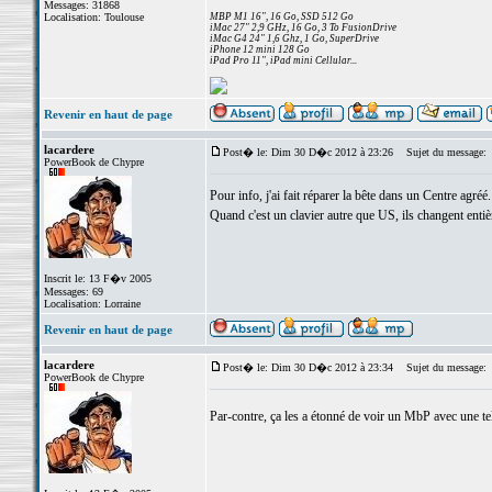
Messages: 31868
Localisation: Toulouse
MBP M1 16", 16 Go, SSD 512 Go
iMac 27" 2,9 GHz, 16 Go, 3 To FusionDrive
iMac G4 24" 1,6 Ghz, 1 Go, SuperDrive
iPhone 12 mini 128 Go
iPad Pro 11", iPad mini Cellular...
Revenir en haut de page
lacardere
Post� le: Dim 30 D�c 2012 à 23:26
Sujet du message:
PowerBook de Chypre
Pour info, j'ai fait réparer la bête dans un Centre agréé.
Quand c'est un clavier autre que US, ils changent entiè
Inscrit le: 13 F�v 2005
Messages: 69
Localisation: Lorraine
Revenir en haut de page
lacardere
Post� le: Dim 30 D�c 2012 à 23:34
Sujet du message:
PowerBook de Chypre
Par-contre, ça les a étonné de voir un MbP avec une tel