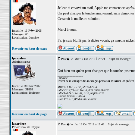
Je leur ai envoyé un mail, Apple me contacte cet après
On peut changer la touche simplement, sans démonter le
Ce serait la meilleure solution.
Merci à vous.
Inscrit le: 13 F�v 2005
Messages: 69
Localisation: Lorraine
Ps: je suis bluffé par la dictée vocale, ça marche nickel
Revenir en haut de page
lpascalon
Post� le: Mer 17 Oct 2012 à 23:21
Sujet du message:
Administrateur
Oui bien sur qu'on peut changer que la touche, justemen
_________________
Ludovic
Evitez de m'envoyer des messages perso sur le forum. Je préfère 
Inscrit le: 30 Nov 2002
MBP M1 16", 16 Go, SSD 512 Go
Messages: 31868
iMac 27" 2,9 GHz, 16 Go, 3 To FusionDrive
Localisation: Toulouse
iMac G4 24" 1,6 Ghz, 1 Go, SuperDrive
iPhone 12 mini 128 Go
iPad Pro 11", iPad mini Cellular...
Revenir en haut de page
lacardere
Post� le: Jeu 18 Oct 2012 à 18:43
Sujet du message:
PowerBook de Chypre