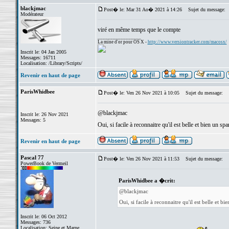
blackjmac
Post� le: Mar 31 Ao� 2021 à 14:26
Sujet du message:
Modérateur
viré en même temps que le compte
_________________
La mine d'or pour OS X -
http://www.versiontracker.com/macosx/
Inscrit le: 04 Jan 2005
Messages: 16711
Localisation: /Library/Scripts/
Revenir en haut de page
ParisWhidbee
Post� le: Ven 26 Nov 2021 à 10:05
Sujet du message:
@blackjmac
Inscrit le: 26 Nov 2021
Messages: 5
Oui, si facile à reconnaitre qu'il est belle et bien un 
Revenir en haut de page
Pascal 77
Post� le: Ven 26 Nov 2021 à 11:53
Sujet du message:
PowerBook de Vermeil
ParisWhidbee a �crit:
@blackjmac
Oui, si facile à reconnaitre qu'il est belle et
Inscrit le: 06 Oct 2012
Messages: 736
Localisation: Seine et Marne