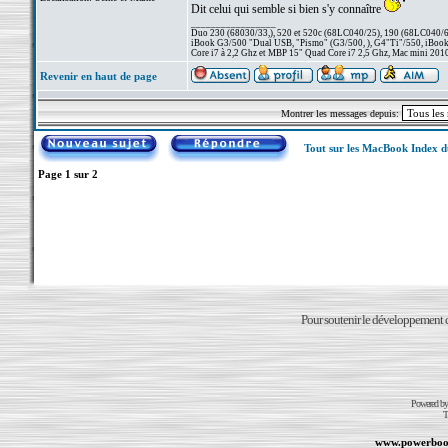
Dit celui qui semble si bien s'y connaître
_________________
Duo 230 (68030/33,), 520 et 520c (68LC040/25), 190 (68LC040/66/
iBook G3/500 "Dual USB, "Pismo" (G3/500, ), G4"Ti"/550, iBook
Core i7 à 2,2 Ghz et MBP 15" Quad Core i7 2,5 Ghz, Mac mini 201
Revenir en haut de page
Montrer les messages depuis:
Tout sur les MacBook Index 
Page
1
sur
2
Pour soutenir le développement du
Powered b
T
www.powerboo