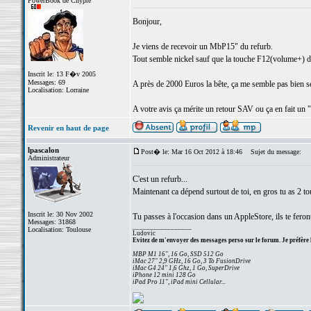
PowerBook de Chypre
Bonjour,
Je viens de recevoir un MbP15" du refurb.
Tout semble nickel sauf que la touche F12(volume+) du
Inscrit le: 13 F�v 2005
Messages: 69
A près de 2000 Euros la bête, ça me semble pas bien s
Localisation: Lorraine
A votre avis ça mérite un retour SAV ou ça en fait un "
Revenir en haut de page
lpascalon
Post� le: Mar 16 Oct 2012 à 18:46
Sujet du message:
Administrateur
C'est un refurb...
Maintenant ca dépend surtout de toi, en gros tu as 2 to
Inscrit le: 30 Nov 2002
Tu passes à l'occasion dans un AppleStore, ils te feron
Messages: 31868
_________________
Localisation: Toulouse
Ludovic
Evitez de m'envoyer des messages perso sur le forum. Je préfère 
MBP M1 16", 16 Go, SSD 512 Go
iMac 27" 2,9 GHz, 16 Go, 3 To FusionDrive
iMac G4 24" 1,6 Ghz, 1 Go, SuperDrive
iPhone 12 mini 128 Go
iPad Pro 11", iPad mini Cellular...