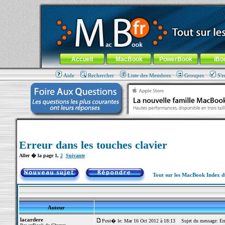
MacBook-fr.com : 100% Apple... 100% nomade !
Aller au contenu
-
Aller au menu général
-
Aller au menu de la
Menu général
Accueil
MacBook
PowerBook
iBo
Aide
Rechercher
Liste des Membres
Groupes
S'e
Erreur dans les touches clavier
Aller � la page
1
,
2
Suivante
Tout sur les MacBook Index 
Auteur
lacardere
Post� le: Mar 16 Oct 2012 à 18:13
Sujet du message: Erre