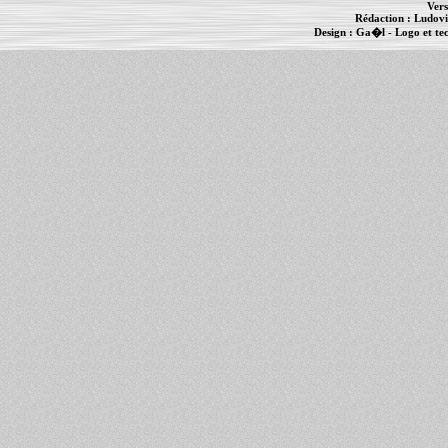
Vers
Rédaction :
Ludovi
Design :
Ga�l
- Logo et te
Informations :
PowerBook
-
MacBook Pro
-
i