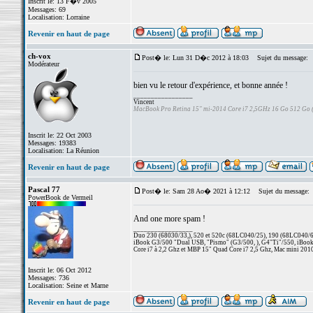
Inscrit le: 13 F�v 2005
Messages: 69
Localisation: Lorraine
Revenir en haut de page
ch-vox
Post� le: Lun 31 D�c 2012 à 18:03
Sujet du message:
Modérateur
bien vu le retour d'expérience, et bonne année !
_________________
Vincent
MacBook Pro Retina 15" mi-2014 Core i7 2,5GHz 16 Go 512 Go
Inscrit le: 22 Oct 2003
Messages: 19383
Localisation: La Réunion
Revenir en haut de page
Pascal 77
Post� le: Sam 28 Ao� 2021 à 12:12
Sujet du message:
PowerBook de Vermeil
And one more spam !
_________________
Duo 230 (68030/33,), 520 et 520c (68LC040/25), 190 (68LC040/66/
iBook G3/500 "Dual USB, "Pismo" (G3/500, ), G4"Ti"/550, iBook
Core i7 à 2,2 Ghz et MBP 15" Quad Core i7 2,5 Ghz, Mac mini 201
Inscrit le: 06 Oct 2012
Messages: 736
Localisation: Seine et Marne
Revenir en haut de page