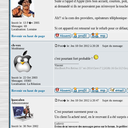
Suite à l'appel d'Apple (très bon accueil, courtois, pol
ai demandé si ils ne pouvaient pas m'envoyer la touche 
Ah!! si la com des providers, opérateurs téléphonique e
Inscrit le: 13 F�v 2005
Messages: 69
Si cet appareil est retourné sur le refurb pour ce défaut,
Localisation: Lorraine
Revenir en haut de page
ch-vox
Post� le: Jeu 18 Oct 2012 à 20:28
Sujet du message:
Modérateur
c'est pourtant fort probable !
_________________
Vincent
MacBook Pro Retina 15" mi-2014 Core i7 2,5GHz 16 Go 512 Go
Inscrit le: 22 Oct 2003
Messages: 19383
Localisation: La Réunion
Revenir en haut de page
lpascalon
Post� le: Jeu 18 Oct 2012 à 20:47
Sujet du message:
Administrateur
C'est pourtant surement pour ca.
Un client l'a acheté neuf, en le recevant il a été surpris
_________________
Ludovic
Inscrit le: 30 Nov 2002
Evitez de m'envoyer des messages perso sur le forum. Je préfère 