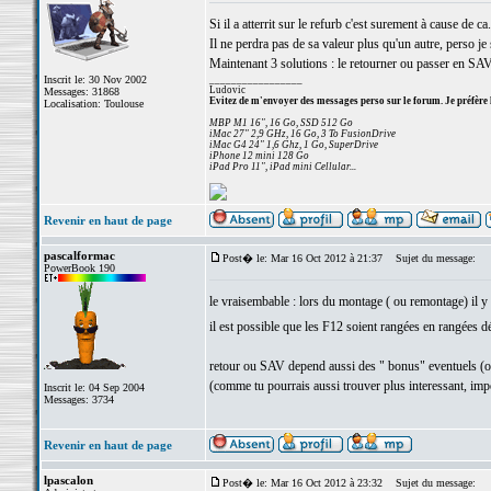
Si il a atterrit sur le refurb c'est surement à cause de ca.
Il ne perdra pas de sa valeur plus qu'un autre, perso 
Maintenant 3 solutions : le retourner ou passer en SAV 
Inscrit le: 30 Nov 2002
_________________
Ludovic
Messages: 31868
Evitez de m'envoyer des messages perso sur le forum. Je préfère 
Localisation: Toulouse
MBP M1 16", 16 Go, SSD 512 Go
iMac 27" 2,9 GHz, 16 Go, 3 To FusionDrive
iMac G4 24" 1,6 Ghz, 1 Go, SuperDrive
iPhone 12 mini 128 Go
iPad Pro 11", iPad mini Cellular...
Revenir en haut de page
pascalformac
Post� le: Mar 16 Oct 2012 à 21:37
Sujet du message:
PowerBook 190
le vraisembable : lors du montage ( ou remontage) il y 
il est possible que les F12 soient rangées en rangées d
retour ou SAV depend aussi des " bonus" eventuels (ou b
(comme tu pourrais aussi trouver plus interessant, impo
Inscrit le: 04 Sep 2004
Messages: 3734
Revenir en haut de page
lpascalon
Post� le: Mar 16 Oct 2012 à 23:32
Sujet du message: