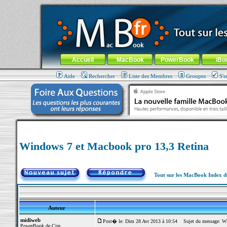
MacBook-fr.com : 100% Apple... 100% nomade !
Aller au contenu
-
Aller au menu général
-
Aller au menu de la
Menu général
Accueil
MacBook
PowerBook
iBo
Aide
Rechercher
Liste des Membres
Groupes
S'e
Windows 7 et Macbook pro 13,3 Retina
Tout sur les MacBook Index 
Auteur
midiweb
Post� le: Dim 28 Avr 2013 à 10:54
Sujet du message: Wi
PowerBook de Cire