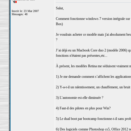
Salut,
Inscrit le: 23 Mar 2007
Messages: 48
Comment fonctionne windows 7 version intégrale sur un
Box)
Je voudrais acheter ce modéle mais j'ai absolument be
?
J’ai déjà eu un Macbook Core duo 2 (modèle 2006) qui 
fonctions n'étaient pas présentes,etc...
À présent, les modèles Retina me séduisent vraiment m
1) Je me demande comment s’affichent les applicatio
2) Y-a-t-il un ralentissement, un chauffement, un bruit 
3) L’autonomie est-elle diminuée ?
4) Faut-il des pilotes en plus pour Win?
5) Le dual boot par bootcamp fonctionne-t-il sans pro
6) Des logiciels comme Photoshop cs5, Office 2012 reco