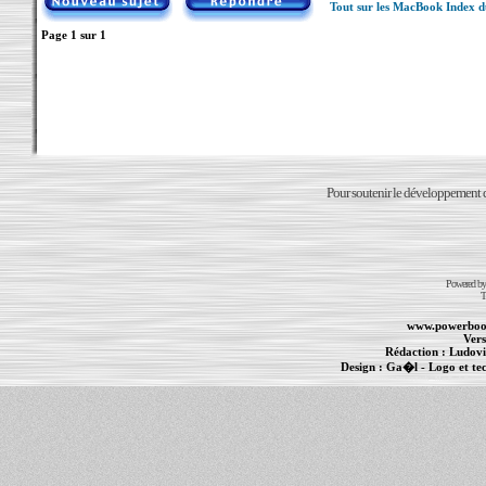
Tout sur les MacBook Index 
Page
1
sur
1
Pour soutenir le développement du
Powered b
T
www.powerboo
Vers
Rédaction :
Ludovi
Design :
Ga�l
- Logo et te
Informations :
PowerBook
-
MacBook Pro
-
i