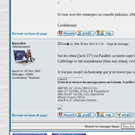
?
Si vous avez des remarques ou conseils judicieux, n'h
Cordialement
Revenir en haut de page
lpascalon
Post� le: Mar 30 Avr 2013 à 7:24
Sujet du message:
Administrateur
Sur les retina (j'ai le 15") via Parallels ca tourne super
L'affichage se fait normalement (donc non retina), c'es
Inscrit le: 30 Nov 2002
Je n'ai pas essayé via bootcamp que je ne trouve pas s
Messages: 31868
_________________
Localisation: Toulouse
Ludovic
Evitez de m'envoyer des messages perso sur le forum. Je préfère 
MBP M1 16", 16 Go, SSD 512 Go
iMac 27" 2,9 GHz, 16 Go, 3 To FusionDrive
iMac G4 24" 1,6 Ghz, 1 Go, SuperDrive
iPhone 12 mini 128 Go
iPad Pro 11", iPad mini Cellular...
Revenir en haut de page
Montrer les messages depuis: