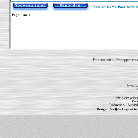
Tout sur les MacBook Index 
Page
1
sur
1
Pour soutenir le développement du
Powered b
T
www.powerboo
Vers
Rédaction :
Ludovi
Design :
Ga�l
- Logo et te
Informations :
PowerBook
-
MacBook Pro
-
i