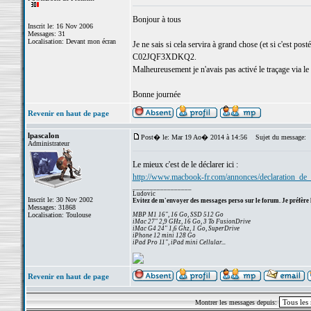
Bonjour à tous
Inscrit le: 16 Nov 2006
Messages: 31
Localisation: Devant mon écran
Je ne sais si cela servira à grand chose (et si c'est p
C02JQF3XDKQ2.
Malheureusement je n'avais pas activé le traçage via le
Bonne journée
Revenir en haut de page
lpascalon
Post� le: Mar 19 Ao� 2014 à 14:56
Sujet du message:
Administrateur
Le mieux c'est de le déclarer ici :
http://www.macbook-fr.com/annonces/declaration_de_
_________________
Ludovic
Inscrit le: 30 Nov 2002
Evitez de m'envoyer des messages perso sur le forum. Je préfère 
Messages: 31868
Localisation: Toulouse
MBP M1 16", 16 Go, SSD 512 Go
iMac 27" 2,9 GHz, 16 Go, 3 To FusionDrive
iMac G4 24" 1,6 Ghz, 1 Go, SuperDrive
iPhone 12 mini 128 Go
iPad Pro 11", iPad mini Cellular...
Revenir en haut de page
Montrer les messages depuis: