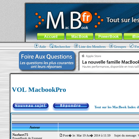
MacBook-fr.com : 100% Apple... 100% nomade !
Aller au contenu
-
Aller au menu général
-
Aller au menu de la
Menu général
Accueil
MacBook
PowerBook
iBo
Aide
Rechercher
Liste des Membres
Groupes
S'e
VOL MacbookPro
Tout sur les MacBook Index 
Auteur
Norbert75
Post� le: Mar 19 Ao� 2014 à 11:59
Sujet du message: 
PowerBook de Froment