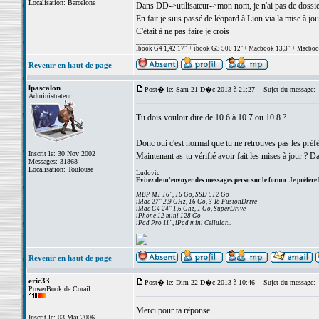
Localisation: Barcelone
Dans DD->utilisateur->mon nom, je n'ai pas de dossie
En fait je suis passé de léopard à Lion via la mise à jo
C'était à ne pas faire je crois
_________________
Ibook G4 1,42 17" + ibook G3 500 12"+ Macbook 13,3" + Macbook p
Revenir en haut de page
lpascalon
Post� le: Sam 21 D�c 2013 à 21:27
Sujet du message:
Administrateur
Tu dois vouloir dire de 10.6 à 10.7 ou 10.8 ?
Donc oui c'est normal que tu ne retrouves pas les préfé
Inscrit le: 30 Nov 2002
Maintenant as-tu vérifié avoir fait les mises à jour ? 
Messages: 31868
_________________
Localisation: Toulouse
Ludovic
Evitez de m'envoyer des messages perso sur le forum. Je préfère 
MBP M1 16", 16 Go, SSD 512 Go
iMac 27" 2,9 GHz, 16 Go, 3 To FusionDrive
iMac G4 24" 1,6 Ghz, 1 Go, SuperDrive
iPhone 12 mini 128 Go
iPad Pro 11", iPad mini Cellular...
Revenir en haut de page
eric33
Post� le: Dim 22 D�c 2013 à 10:46
Sujet du message:
PowerBook de Corail
Merci pour ta réponse
Inscrit le: 03 Mai 2006