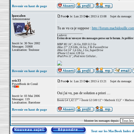
Revenir en haut de page
lpascalon
Post� le: Lun 23 D�c 2013 à 13:08
Sujet du message:
Administrateur
Tu as vu ca je suppose :
http://forum.macbidouille.c
_________________
Ludovic
Evitez de m'envoyer des messages perso sur le forum. Je préfère 
Inscrit le: 30 Nov 2002
MBP M1 16", 16 Go, SSD 512 Go
Messages: 31868
iMac 27" 2,9 GHz, 16 Go, 3 To FusionDrive
Localisation: Toulouse
iMac G4 24" 1,6 Ghz, 1 Go, SuperDrive
iPhone 12 mini 128 Go
iPad Pro 11", iPad mini Cellular...
Revenir en haut de page
eric33
Post� le: Lun 23 D�c 2013 à 13:21
Sujet du message:
PowerBook de Corail
Oui j'ai vu, pas de solution a priori ....
Inscrit le: 03 Mai 2006
_________________
Messages: 119
Ibook G4 1,42 17" + ibook G3 500 12"+ Macbook 13,3" + Macbook p
Localisation: Barcelone
Revenir en haut de page
Montrer les messages depuis:
Tout sur les MacBook Index 