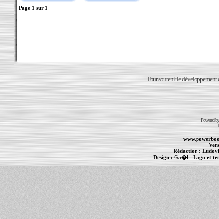
Page
1
sur
1
Pour soutenir le développement du
Powered b
T
www.powerboo
Vers
Rédaction :
Ludovi
Design :
Ga�l
- Logo et te
Informations :
PowerBook
-
MacBook Pro
-
i