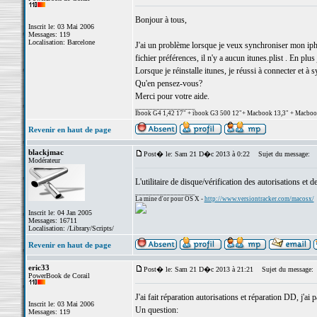
Bonjour à tous,
Inscrit le: 03 Mai 2006
Messages: 119
Localisation: Barcelone
J'ai un problème lorsque je veux synchroniser mon iph
fichier préférences, il n'y a aucun itunes.plist . En pl
Lorsque je réinstalle itunes, je réussi à connecter e
Qu'en pensez-vous?
Merci pour votre aide.
_________________
Ibook G4 1,42 17" + ibook G3 500 12"+ Macbook 13,3" + Macbook p
Revenir en haut de page
blackjmac
Post� le: Sam 21 D�c 2013 à 0:22
Sujet du message:
Modérateur
L'utilitaire de disque/vérification des autorisations et d
_________________
La mine d'or pour OS X -
http://www.versiontracker.com/macosx/
Inscrit le: 04 Jan 2005
Messages: 16711
Localisation: /Library/Scripts/
Revenir en haut de page
eric33
Post� le: Sam 21 D�c 2013 à 21:21
Sujet du message:
PowerBook de Corail
J'ai fait réparation autorisations et réparation DD, j'ai
Inscrit le: 03 Mai 2006
Un question:
Messages: 119