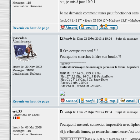
oui, je suis à jour 10.9.1
Messages: 119
Localisation: Barcelone
Je me demande comment itunes peut fonctionner sans fi
_________________
Ibook G4 1,42 17" + ibook G3 500 12"+ Macbook 13,3" + Macbook p
Revenir en haut de page
lpascalon
Post� le: Dim 22 D�c 2013 à 19:24
Sujet du message:
Administrateur
Il s'en occupe tout seul !!!
Pourquoi tu cherches à faire son boulot ?!
_________________
Ludovic
Inscrit le: 30 Nov 2002
Evitez de m'envoyer des messages perso sur le forum. Je préfère 
Messages: 31868
Localisation: Toulouse
MBP M1 16", 16 Go, SSD 512 Go
iMac 27" 2,9 GHz, 16 Go, 3 To FusionDrive
iMac G4 24" 1,6 Ghz, 1 Go, SuperDrive
iPhone 12 mini 128 Go
iPad Pro 11", iPad mini Cellular...
Revenir en haut de page
eric33
Post� le: Dim 22 D�c 2013 à 19:34
Sujet du message:
PowerBook de Corail
Pourquoi il me sort: connexion impossible avec l'iphon
Inscrit le: 03 Mai 2006
Messages: 119
Si je réinstalle itunes, ça remarche...une heure c'est tou
Localisation: Barcelone
_________________
Ibook G4 1,42 17" + ibook G3 500 12"+ Macbook 13,3" + Macbook p