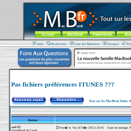
MacBook-fr.com : 100% Apple... 100% nomade !
Aller au contenu
-
Aller au menu général
-
Aller au menu de la
Menu général
Accueil
MacBook
PowerBook
iBo
Aide
Rechercher
Liste des Membres
Groupes
S'e
Pas fichiers préférences ITUNES ???
Tout sur les MacBook Index 
Auteur
eric33
Post� le: Ven 20 D�c 2013 à 20:45
Sujet du message: Pa
PowerBook de Corail