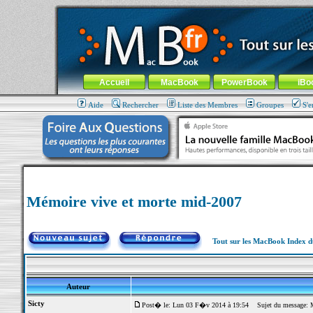
MacBook-fr.com : 100% Apple... 100% nomade !
Aller au contenu
-
Aller au menu général
-
Aller au menu de la
Menu général
Accueil
MacBook
PowerBook
iBo
Aide
Rechercher
Liste des Membres
Groupes
S'e
Mémoire vive et morte mid-2007
Tout sur les MacBook Index 
Auteur
Sicty
Post� le: Lun 03 F�v 2014 à 19:54
Sujet du message: M