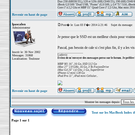
Duo 230 (68030/33,), 520 et 520c (68LC040/25), 190 (68LC040/66/
iBook G3/500 "Dual USB, "Pismo" (G3/500, ), G4"Ti"/550, iBook
Core i7 à 2,2 Ghz et MBP 15" Quad Core i7 2,5 Ghz, Mac mini 201
Revenir en haut de page
lpascalon
Post� le: Lun 03 F�v 2014 à 21:46
Sujet du message:
Administrateur
Je pense que le SSD est un meilleur choix pour vraim
Pascal, pas besoin de cale si c'est plus fin, il y a les vi
Inscrit le: 30 Nov 2002
_________________
Ludovic
Messages: 31868
Evitez de m'envoyer des messages perso sur le forum. Je préfère 
Localisation: Toulouse
MBP M1 16", 16 Go, SSD 512 Go
iMac 27" 2,9 GHz, 16 Go, 3 To FusionDrive
iMac G4 24" 1,6 Ghz, 1 Go, SuperDrive
iPhone 12 mini 128 Go
iPad Pro 11", iPad mini Cellular...
Revenir en haut de page
Montrer les messages depuis:
Tout sur les MacBook Index 
Page
1
sur
1