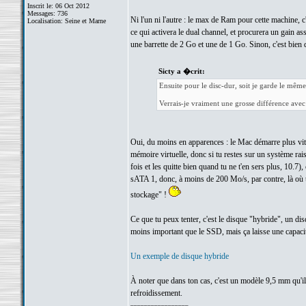
Inscrit le: 06 Oct 2012
Messages: 736
Ni l'un ni l'autre : le max de Ram pour cette machine, c
Localisation: Seine et Marne
ce qui activera le dual channel, et procurera un gain ass
une barrette de 2 Go et une de 1 Go. Sinon, c'est bie
Sicty a �crit:
Ensuite pour le disc-dur, soit je garde le m
Verrais-je vraiment une grosse différence avec 
Oui, du moins en apparences : le Mac démarre plus vite, 
mémoire virtuelle, donc si tu restes sur un système rai
fois et les quitte bien quand tu ne t'en sers plus, 10.7
sATA 1, donc, à moins de 200 Mo/s, par contre, là où t
stockage" !
Ce que tu peux tenter, c'est le disque "hybride", un d
moins important que le SSD, mais ça laisse une capaci
Un exemple de disque hybride
À noter que dans ton cas, c'est un modèle 9,5 mm qu'il 
refroidissement.
_________________