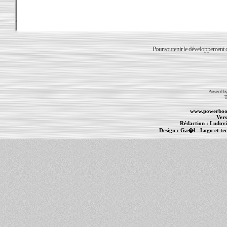
Pour soutenir le développement du
Powered b
T
www.powerboo
Vers
Rédaction :
Ludovi
Design :
Ga�l
- Logo et te
Informations :
PowerBook
-
MacBook Pro
-
i