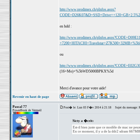
http://www.prodimex.ch/pInfos.aspx?
CODE=D26K07&D=SSD+Drive++120+GB+2.5%2
en hdd :
http://www.prodimex.ch/pInfos.aspx?CODE=D0
+7200+HITACHI+Travelstar+Z7K500+32MB+%5
ou
http://www.prodimex.ch/pInfos.aspx?CODE=E
(16+Mo)+%5bWD5000BPKX%5d
Merci d'avance pour votre aide!
Revenir en haut de page
Pascal 77
Post� le: Lun 03 F�v 2014 à 21:18
Sujet du message: R
PowerBook de Vermeil
Sicty a �crit:
Est-il bien juste que ce modèle de mac ne peux
En ce moment, il y a de la ddr2 sdram 667MHz.