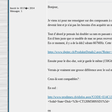
Bonjour,
Inscrit le: 03 F�v 2014
Messages: 1
Je viens ici pour me renseigner sur des composants 
devenir lent et je n'ai pas les besoins d'en acquérir un n
Tout d’abord je pensais lui doubler sa ram en passant
Est-il bien juste que ce modèle de mac ne peux recevoir
En ce moment, il y a de la ddr2 sdram 667MHz. Cette r
https://www.digitec.ch/ProdukteDetails2.aspx?Reite
Ensuite pour le disc-dur, soit je garde le même (150
Verrais-je vraiment une grosse différence avec le ssd m
Ceux-là sont compatibles? :
En ssd :
http://www.prodimex.ch/pInfos.aspx?CODE=
+Solid+State+Disk+%5b+CT120M500SSD1%5d+
ou