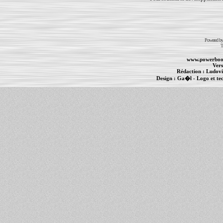
Powered b
T
www.powerboo
Vers
Rédaction :
Ludovi
Design :
Ga�l
- Logo et te
Informations :
PowerBook
-
MacBook Pro
-
i