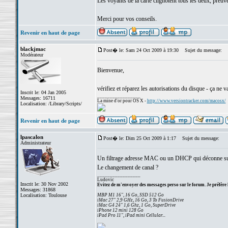
Les voyants de la carte clignotent tous les deux, preuve d
Merci pour vos conseils.
Revenir en haut de page
blackjmac
Post� le: Sam 24 Oct 2009 à 19:30
Sujet du message:
Modérateur
Bienvenue,
vérifiez et réparez les autorisations du disque - ça ne
Inscrit le: 04 Jan 2005
_________________
Messages: 16711
La mine d'or pour OS X -
http://www.versiontracker.com/macosx/
Localisation: /Library/Scripts/
Revenir en haut de page
lpascalon
Post� le: Dim 25 Oct 2009 à 1:17
Sujet du message:
Administrateur
Un filtrage adresse MAC ou un DHCP qui déconne su
Le changement de canal ?
_________________
Ludovic
Inscrit le: 30 Nov 2002
Evitez de m'envoyer des messages perso sur le forum. Je préfère 
Messages: 31868
Localisation: Toulouse
MBP M1 16", 16 Go, SSD 512 Go
iMac 27" 2,9 GHz, 16 Go, 3 To FusionDrive
iMac G4 24" 1,6 Ghz, 1 Go, SuperDrive
iPhone 12 mini 128 Go
iPad Pro 11", iPad mini Cellular...