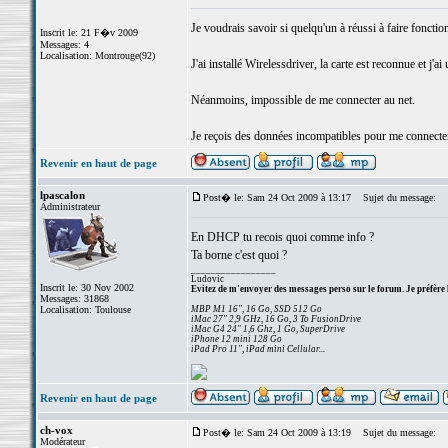
Je voudrais savoir si quelqu'un à réussi à faire fonction
Inscrit le: 21 F�v 2009
Messages: 4
Localisation: Montrouge(92)
J'ai installé Wirelessdriver, la carte est reconnue et j'ai
Néanmoins, impossible de me connecter au net.
Je reçois des données incompatibles pour me connecter (
Revenir en haut de page
lpascalon
Post� le: Sam 24 Oct 2009 à 13:17
Sujet du message:
Administrateur
En DHCP tu recois quoi comme info ?
Ta borne c'est quoi ?
_________________
Ludovic
Inscrit le: 30 Nov 2002
Evitez de m'envoyer des messages perso sur le forum. Je préfère 
Messages: 31868
Localisation: Toulouse
MBP M1 16", 16 Go, SSD 512 Go
iMac 27" 2,9 GHz, 16 Go, 3 To FusionDrive
iMac G4 24" 1,6 Ghz, 1 Go, SuperDrive
iPhone 12 mini 128 Go
iPad Pro 11", iPad mini Cellular...
Revenir en haut de page
ch-vox
Post� le: Sam 24 Oct 2009 à 13:19
Sujet du message:
Modérateur