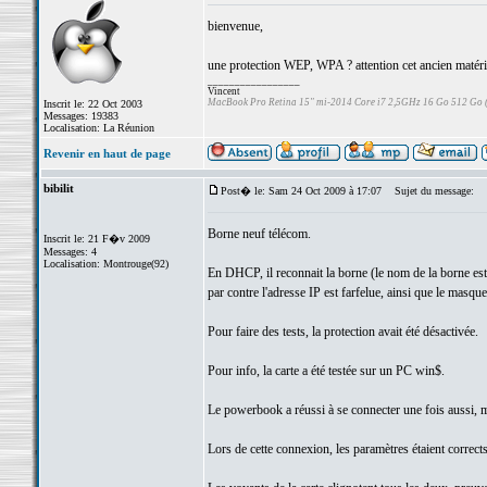
bienvenue,
une protection WEP, WPA ? attention cet ancien matérie
_________________
Vincent
MacBook Pro Retina 15" mi-2014 Core i7 2,5GHz 16 Go 512 Go
Inscrit le: 22 Oct 2003
Messages: 19383
Localisation: La Réunion
Revenir en haut de page
bibilit
Post� le: Sam 24 Oct 2009 à 17:07
Sujet du message:
Borne neuf télécom.
Inscrit le: 21 F�v 2009
Messages: 4
Localisation: Montrouge(92)
En DHCP, il reconnait la borne (le nom de la borne est
par contre l'adresse IP est farfelue, ainsi que le masque
Pour faire des tests, la protection avait été désactivée.
Pour info, la carte a été testée sur un PC win$.
Le powerbook a réussi à se connecter une fois aussi, m
Lors de cette connexion, les paramètres étaient corrects