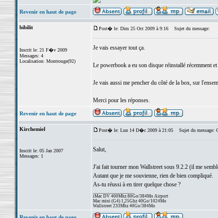
Revenir en haut de page
bibilit
Post� le: Dim 25 Oct 2009 à 9:16
Sujet du message:
Je vais essayer tout ça.
Inscrit le: 21 F�v 2009
Messages: 4
Localisation: Montrouge(92)
Le powerbook a eu son disque réinstallé récemment et i
Je vais aussi me pencher du côté de la box, sur l'ense
Merci pour les réponses.
Revenir en haut de page
Kirchemiel
Post� le: Lun 14 D�c 2009 à 21:05
Sujet du message: C'
Salut,
Inscrit le: 05 Jan 2007
Messages: 1
J'ai fait tourner mon Wallstreet sous 9.2.2 (il me sembl
Autant que je me souvienne, rien de bien compliqué.
As-tu réussi à en tirer quelque chose ?
_________________
iMac DV 400Mhz 80Go/384Mo Airport
Mac mini (G4) 1,25Ghz 40Go/1024Mo
Wallstreet 233Mhz 40Go/384Mo
Revenir en haut de page