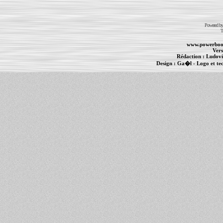
Powered b
T
www.powerboo
Vers
Rédaction :
Ludovi
Design :
Ga�l
- Logo et te
Informations :
PowerBook
-
MacBook Pro
-
i