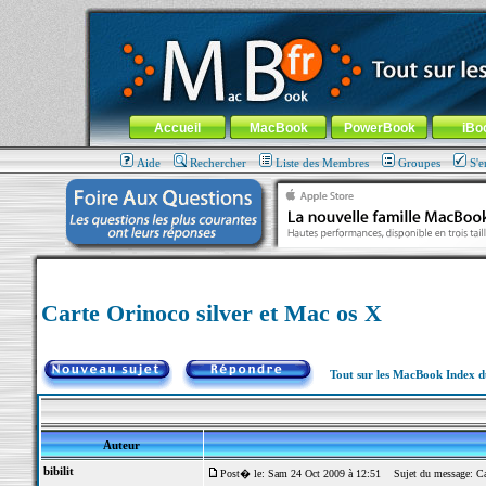
MacBook-fr.com : 100% Apple... 100% nomade !
Aller au contenu
-
Aller au menu général
-
Aller au menu de la
Menu général
Accueil
MacBook
PowerBook
iBo
Aide
Rechercher
Liste des Membres
Groupes
S'e
Carte Orinoco silver et Mac os X
Tout sur les MacBook Index 
Auteur
bibilit
Post� le: Sam 24 Oct 2009 à 12:51
Sujet du message: Car