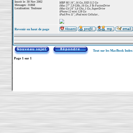
Inscrit le: 30 Nov 2002
MBP M1 16", 16 Go, SSD 512 Go
Messages: 31868
iMac 27" 2,9 GHz, 16 Go, 3 To FusionDrive
Localisation: Toulouse
iMac G4 24" 1,6 Ghz, 1 Go, SuperDrive
iPhone 12 mini 128 Go
iPad Pro 11", iPad mini Cellular...
Revenir en haut de page
Tout sur les MacBook Inde
Page
1
sur
1