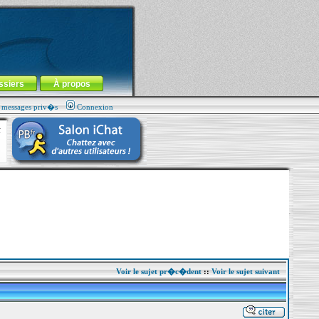
ssiers
À propos
s messages priv�s
Connexion
Voir le sujet pr�c�dent
::
Voir le sujet suivant