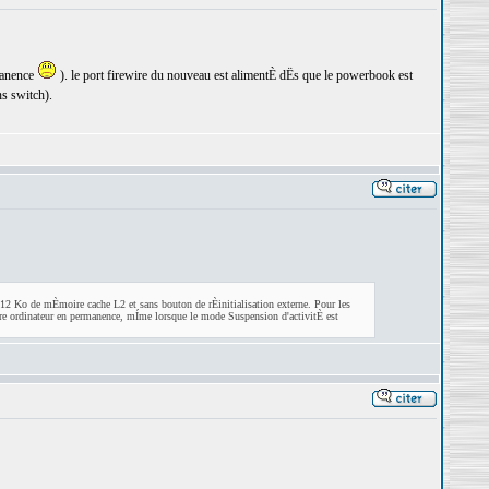
manence
). le port firewire du nouveau est alimentÈ dËs que le powerbook est
ns switch).
12 Ko de mÈmoire cache L2 et sans bouton de rÈinitialisation externe. Pour les
tre ordinateur en permanence, mÍme lorsque le mode Suspension d'activitÈ est