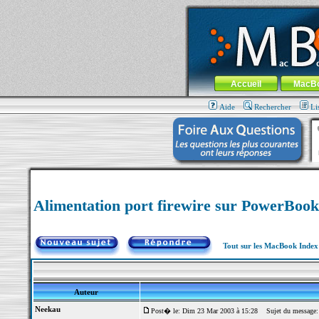
MacBook-fr.com : 100% Apple... 100% nom
Aller au contenu
-
Aller au menu 
Menu général
Accueil
MacB
Aide
Rechercher
Li
Alimentation port firewire sur PowerBoo
Tout sur les MacBook Inde
Auteur
Neekau
Post� le: Dim 23 Mar 2003 à 15:28
Sujet du message: 