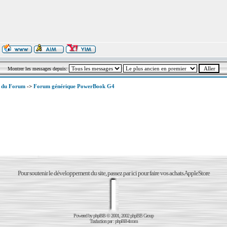
Montrer les messages depuis:
x du Forum
->
Forum générique PowerBook G4
Pour soutenir le développement du site, passez par ici pour faire vos achats AppleStore
Powered by
phpBB
© 2001, 2002 phpBB Group
Traduction par :
phpBB-fr.com