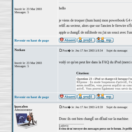
hello
Inscrit le: 23 Mar 2003
Messages: 5
je viens de troquer (hum hum) mon powerbook G4 400
reliÈ au secteur, alors que sur l'ancien le firewire n
apple a changÈ de mÈthode ou j'ai un souci avec l'u
Revenir en haut de page
Neekau
Post� le: Jeu 17 Avr 2003 à 8:54
Sujet du message:
voilý ce qu'on peut lire dans la FAQ du iPod (merci 
Inscrit le: 23 Mar 2003
Messages: 5
Citation:
Question 23 : iPod se charge-t-il lorsque l
RÈponse : En mode Suspension d'activitÈ, Fire
autres modËles, vous pouvez acquÈrir un conce
activÈ. Vous pouvez Ègalement vous servir du c’
Revenir en haut de page
lpascalon
Post� le: Jeu 17 Avr 2003 à 8:59
Sujet du message:
Administrateur
Donc ils ont bien changÈ un dÈtail sur la machine.
_________________
Ludovic
Evitez de m'envoyer des messages perso sur le forum. Je préfèr