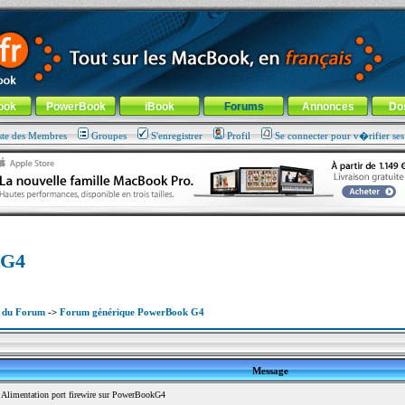
ade !
général
-
Aller au menu de la rubrique
ook
PowerBook
iBook
Forums
Annonces
Do
ste des Membres
Groupes
S'enregistrer
Profil
Se connecter pour v�rifier se
kG4
x du Forum
->
Forum générique PowerBook G4
Message
Alimentation port firewire sur PowerBookG4