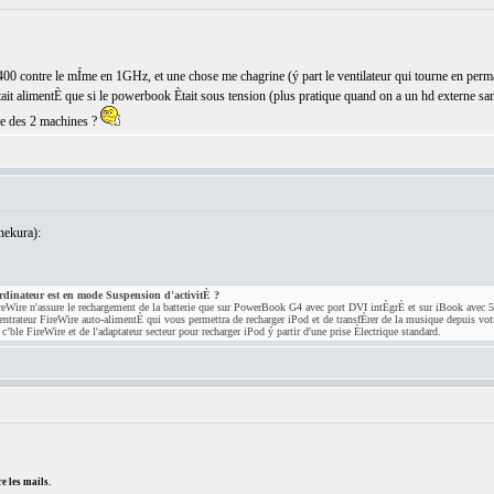
 contre le mÍme en 1GHz, et une chose me chagrine (ý part le ventilateur qui tourne en per
'Ètait alimentÈ que si le powerbook Ètait sous tension (plus pratique quand on a un hd externe sa
ne des 2 machines ?
nekura):
'ordinateur est en mode Suspension d'activitÈ ?
Wire n'assure le rechargement de la batterie que sur PowerBook G4 avec port DVI intÈgrÈ et sur iBook avec 5
ntrateur FireWire auto-alimentÈ qui vous permettra de recharger iPod et de transfÈrer de la musique depuis vo
ble FireWire et de l'adaptateur secteur pour recharger iPod ý partir d'une prise Èlectrique standard.
e les mails.