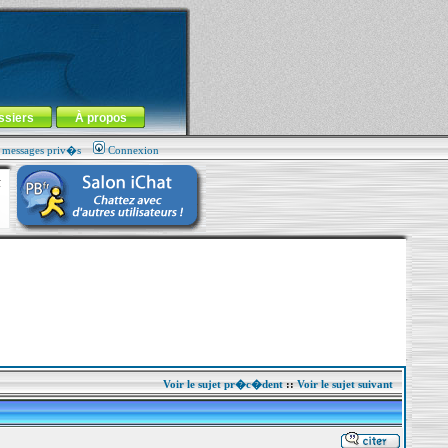
ssiers
À propos
s messages priv�s
Connexion
Voir le sujet pr�c�dent
::
Voir le sujet suivant