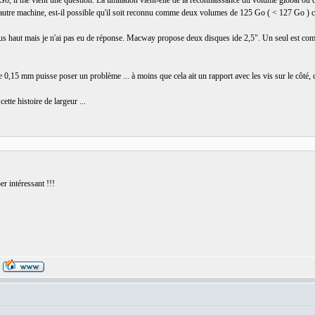
o, il me vient une question. La limitation vient-elle de la reconnaissance du volume global ou de 
ne autre machine, est-il possible qu'il soit reconnu comme deux volumes de 125 Go ( < 127 Go ) 
lus haut mais je n'ai pas eu de réponse. Macway propose deux disques ide 2,5". Un seul est compat
ue 0,15 mm puisse poser un problème ... à moins que cela ait un rapport avec les vis sur le côté, c
ette histoire de largeur ...
er intéressant !!!