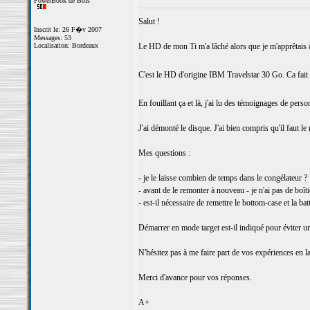
PowerBook de Bois
Salut !
Inscrit le: 26 F�v 2007
Messages: 53
Localisation: Bordeaux
Le HD de mon Ti m'a lâché alors que je m'apprêtais 
C'est le HD d'origine IBM Travelstar 30 Go. Ca fait
En fouillant ça et là, j'ai lu des témoignages de per
J'ai démonté le disque. J'ai bien compris qu'il faut le
Mes questions :
- je le laisse combien de temps dans le congélateur ?
- avant de le remonter à nouveau - je n'ai pas de boîtie
- est-il nécessaire de remettre le bottom-case et la ba
Démarrer en mode target est-il indiqué pour éviter u
N'hésitez pas à me faire part de vos expériences en la
Merci d'avance pour vos réponses.
A+