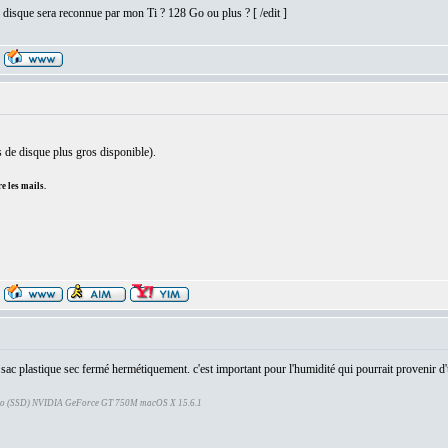
de disque sera reconnue par mon Ti ? 128 Go ou plus ? [ /edit ]
 de disque plus gros disponible).
e les mails.
 sac plastique sec fermé hermétiquement. c'est important pour l'humidité qui pourrait provenir 
Go (SSD) NVIDIA GeForce GT 750M macOS X 15.6.1