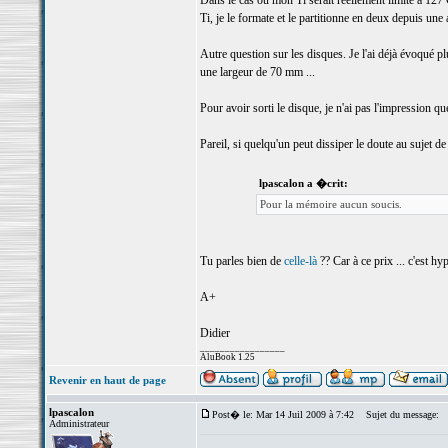
Dans le cas ou mon Ti serait réellement limité à 127 G
Ti, je le formate et le partitionne en deux depuis u
Autre question sur les disques. Je l'ai déjà évoqué p
une largeur de 70 mm ...
Pour avoir sorti le disque, je n'ai pas l'impression q
Pareil, si quelqu'un peut dissiper le doute au sujet de c
lpascalon a �crit:
Pour la mémoire aucun soucis.
Tu parles bien de
celle-là
?? Car à ce prix ... c'est hyp
A+
Didier
_________________
AluBook 1.25
Revenir en haut de page
lpascalon
Post� le: Mar 14 Juil 2009 à 7:42
Sujet du message:
Administrateur