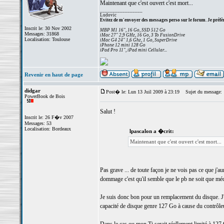
Maintenant que c'est ouvert c'est mort...
_________________
Ludovic
Evitez de m'envoyer des messages perso sur le forum. Je préfèr
Inscrit le: 30 Nov 2002
MBP M1 16", 16 Go, SSD 512 Go
Messages: 31868
iMac 27" 2,9 GHz, 16 Go, 3 To FusionDrive
Localisation: Toulouse
iMac G4 24" 1,6 Ghz, 1 Go, SuperDrive
iPhone 12 mini 128 Go
iPad Pro 11", iPad mini Cellular...
Revenir en haut de page
didgar
Post� le: Lun 13 Juil 2009 à 23:19
Sujet du message:
PowerBook de Bois
Salut !
Inscrit le: 26 F�v 2007
Messages: 53
Localisation: Bordeaux
lpascalon a �crit:
Maintenant que c'est ouvert c'est mort...
Pas grave ... de toute façon je ne vois pas ce que j'aur
dommage c'est qu'il semble que le pb ne soit que méc
Je suis donc bon pour un remplacement du disque. J'a
capacité de disque genre 127 Go à cause du contrôleu