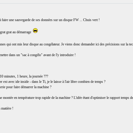
à faire une sauvegarde de ses données sur un disque FW ... Chuis vert !
 grat grat au démarrage
sonnes qui ont mis leur disque au congélateur. Je viens donc demander ici des précisions sur la t
 mettre dans un "sac à congélo" avant de l'y introduire !
 10 minutes, 1 heure, la journée ???
r ext avec ide inside - dans le Ti, je le laisse à l'air libre combien de temps ?
tterie pour faire démarrer la machine ?
ne montée en température trop rapide de la machine ? L'idée étant d'optimiser le rapport temps 
 matière !