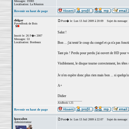
Messages: 19383
Localisation: La Réunion
Revenir en haut de page
didgar
Post� le: Lun 13 Juil 2009 à 20:09
Sujet du message:
PowerBook de Bois
Salut !
Inscrit le: 26 F�v 2007
Messages: 53
Localisation: Bordeaux
Bon ... j'ai tenté le coup du congel et ça n'a pas fonct
Tant pis ! Perdu pour perdu j'ai ouvert de HD pour 
Visiblement, le disque tourne correctement, les têtes 
Je n'en espère donc plus rien mais bon ... si quelqu'
A+
Didier
_________________
AluBook 1.25
Revenir en haut de page
lpascalon
Post� le: Lun 13 Juil 2009 à 22:07
Sujet du message:
Administrateur