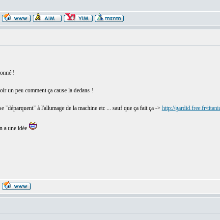
ionné !
voir un peu comment ça cause la dedans !
se "déparquent" à l'allumage de la machine etc ... sauf que ça fait ça ->
http://gardid.free.fr/ti
un a une idée