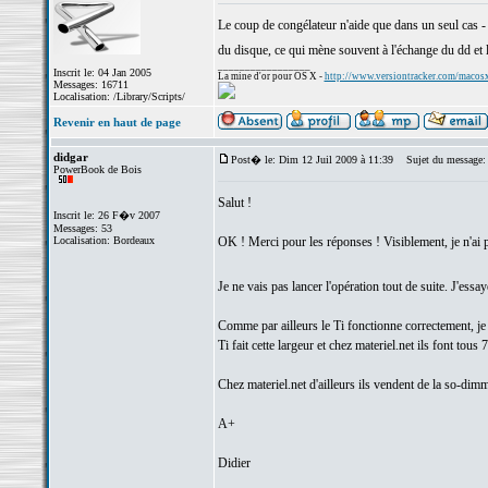
Le coup de congélateur n'aide que dans un seul cas - 
du disque, ce qui mène souvent à l'échange du dd et 
_________________
Inscrit le: 04 Jan 2005
La mine d'or pour OS X -
http://www.versiontracker.com/macos
Messages: 16711
Localisation: /Library/Scripts/
Revenir en haut de page
didgar
Post� le: Dim 12 Juil 2009 à 11:39
Sujet du message:
PowerBook de Bois
Salut !
Inscrit le: 26 F�v 2007
Messages: 53
Localisation: Bordeaux
OK ! Merci pour les réponses ! Visiblement, je n'ai 
Je ne vais pas lancer l'opération tout de suite. J'essa
Comme par ailleurs le Ti fonctionne correctement, j
Ti fait cette largeur et chez materiel.net ils font tous 
Chez materiel.net d'ailleurs ils vendent de la so-dim
A+
Didier