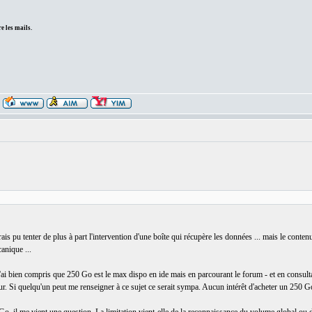
e les mails.
ais pu tenter de plus à part l'intervention d'une boîte qui récupère les données ... mais le contenu n
anique ...
i bien compris que 250 Go est le max dispo en ide mais en parcourant le forum - et en consultant
r. Si quelqu'un peut me renseigner à ce sujet ce serait sympa. Aucun intérêt d'acheter un 250 G