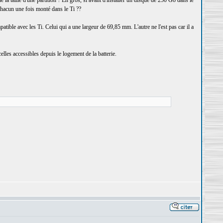
la taille d'une partition ? En gros, si avant d'installer un disque de 250 Go dans le
chacun une fois monté dans le Ti ??
ible avec les Ti. Celui qui a une largeur de 69,85 mm. L'autre ne l'est pas car il a
elles accessibles depuis le logement de la batterie.