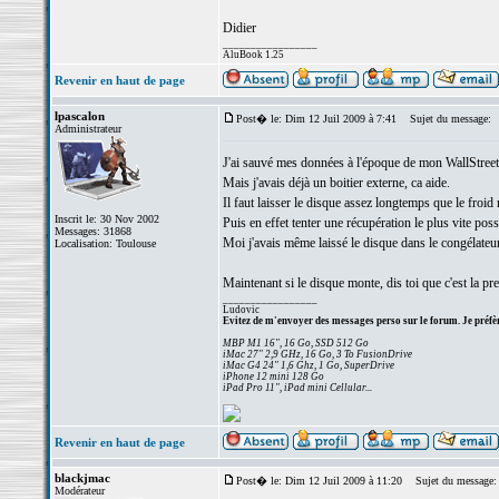
Didier
_________________
AluBook 1.25
Revenir en haut de page
lpascalon
Post� le: Dim 12 Juil 2009 à 7:41
Sujet du message:
Administrateur
J'ai sauvé mes données à l'époque de mon WallStree
Mais j'avais déjà un boitier externe, ca aide.
Il faut laisser le disque assez longtemps que le froid
Inscrit le: 30 Nov 2002
Puis en effet tenter une récupération le plus vite poss
Messages: 31868
Moi j'avais même laissé le disque dans le congélateu
Localisation: Toulouse
Maintenant si le disque monte, dis toi que c'est la pr
_________________
Ludovic
Evitez de m'envoyer des messages perso sur le forum. Je préfèr
MBP M1 16", 16 Go, SSD 512 Go
iMac 27" 2,9 GHz, 16 Go, 3 To FusionDrive
iMac G4 24" 1,6 Ghz, 1 Go, SuperDrive
iPhone 12 mini 128 Go
iPad Pro 11", iPad mini Cellular...
Revenir en haut de page
blackjmac
Post� le: Dim 12 Juil 2009 à 11:20
Sujet du message:
Modérateur