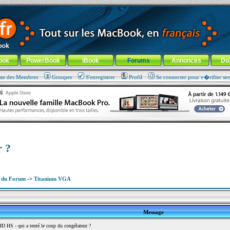
ade !
général
-
Aller au menu de la rubrique
ook
PowerBook
iBook
Forums
Annonces
Do
ste des Membres
Groupes
S'enregistrer
Profil
Se connecter pour v�rifier se
r ?
x du Forum
->
Titanium VGA
Message
 HS - qui a tenté le coup du congélateur ?