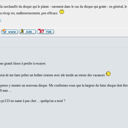
la surchauffe du disque qui le plante - rarement dans le cas du disque qui gratte - en général, le
la récup est, malheureusement, peu efficace.
x/
pas grand chose à perdre à essayer.
yerai de me faire prêter un boîtier externe avec ide inside au retour des vacances
e pense y monter un nouveau disque. Me confirmez-vous que la largeur du futur disque doit êtr
70 mm ...
m pc133 no name à pas cher ... quelqu'un a testé ?