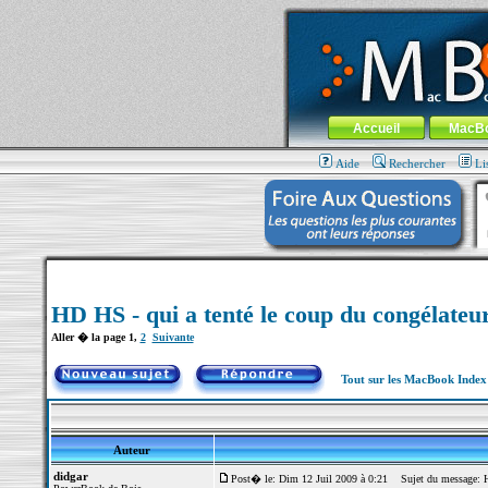
MacBook-fr.com : 100% Apple... 100% nom
Aller au contenu
-
Aller au menu 
Menu général
Accueil
MacB
Aide
Rechercher
Li
HD HS - qui a tenté le coup du congélateu
Aller � la page
1
,
2
Suivante
Tout sur les MacBook Inde
Auteur
didgar
Post� le: Dim 12 Juil 2009 à 0:21
Sujet du message: HD