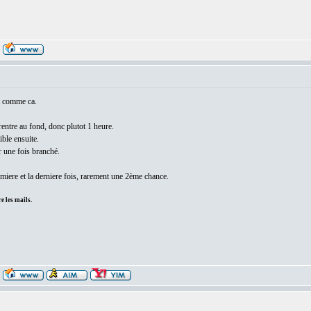
t comme ca.
 rentre au fond, donc plutot 1 heure.
ible ensuite.
r une fois branché.
emiere et la derniere fois, rarement une 2ème chance.
e les mails.