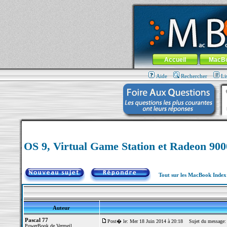
MacBook-fr.com : 100% Apple... 100% nom
Aller au contenu
-
Aller au menu 
Menu général
Accueil
MacB
Aide
Rechercher
Li
OS 9, Virtual Game Station et Radeon 900
Tout sur les MacBook Inde
Auteur
Pascal 77
Post� le: Mer 18 Juin 2014 à 20:18
Sujet du message: O
PowerBook de Vermeil