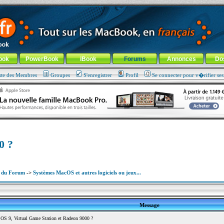
ade !
général
-
Aller au menu de la rubrique
ook
PowerBook
iBook
Forums
Annonces
Do
ste des Membres
Groupes
S'enregistrer
Profil
Se connecter pour v�rifier se
0 ?
x du Forum
->
Systèmes MacOS et autres logiciels ou jeux...
Message
S 9, Virtual Game Station et Radeon 9000 ?