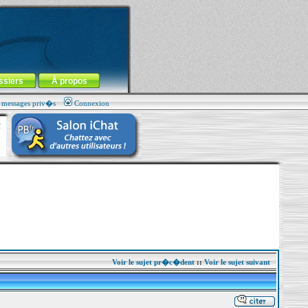
ssiers
À propos
s messages priv�s
Connexion
Voir le sujet pr�c�dent
::
Voir le sujet suivant