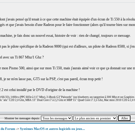
j'avais pensé qu'il tenait à ce que cette machine était équipée d'un écran de Ti 550 à la résolu
argés et que j'avais besoin d'une Radeon pour le faire fonctionner (alors qu'il tourne bien sur 
 machine, je fais donc un nouvel essai, histoire de voir : rien de changé, toujours ce message.
as le pilote spécifique de la Radeon 9000 (qui est d'ailleurs, un pilote de Radeon 8500, si j'e
ciel avec un Ti 867 Mhz/1 Ghz ?
 sur mon Pismo 500, ainsi que sur mon Ti 550, mais j'aurais aimé voir ce que ça donnait sur une 
, je ne m'en lasse pas, GT5 sur la PSP, c'est pas pareil, écran trop petit !
.2 est celui installé par le DVD d'origine de la machine !
66/33), 1400cs (PPC 603e à 117 Mhz), 3 iBook G3"Palourde" (un blueberry, un tangerine à 300 Mhz et un Graphite
 "alu" C2D 2,4 Ghz, MBA 13" Dual Core i7 à 2,2 Ghz et MBP 15" Quad Core i7 2,5 Ghz, Mac mini 2010 C2D à 2,4 
Montrer les messages depuis:
x du Forum
->
Systèmes MacOS et autres logiciels ou jeux...