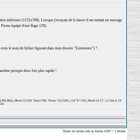
tion inférieure (1152x768). Lorsque j'essayais de le lancer il me mettait un message
mon Pismo équipé d'une Rage 128).
n crois le nom du fichier figurant dans mon dossier "Extensions") ?
machine presque deux fois plus rapide !
 à 466 Mhz), iBook G3/500 "Dual USB, "Pismo" (G3/500, ), G4"Ti"/550, iBook G4 12" 1,2 Ghz et 14"
Ghz.
Toutes les heures sont au format GMT + 2 Heures