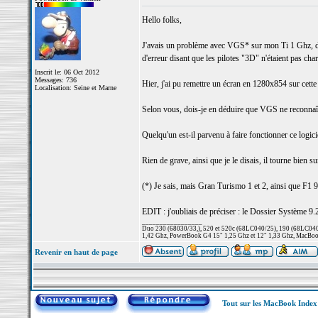
Hello folks,
J'avais un problème avec VGS* sur mon Ti 1 Ghz, dont 
d'erreur disant que les pilotes "3D" n'étaient pas ch
Inscrit le: 06 Oct 2012
Messages: 736
Hier, j'ai pu remettre un écran en 1280x854 sur cette
Localisation: Seine et Marne
Selon vous, dois-je en déduire que VGS ne reconnaît p
Quelqu'un est-il parvenu à faire fonctionner ce logi
Rien de grave, ainsi que je le disais, il tourne bien
(*) Je sais, mais Gran Turismo 1 et 2, ainsi que F1 98
EDIT : j'oubliais de préciser : le Dossier Système 9.2
_________________
Duo 230 (68030/33,), 520 et 520c (68LC040/25), 190 (68LC040/
1,42 Ghz, PowerBook G4 15" 1,25 Ghz et 12" 1,33 Ghz, MacBook
Revenir en haut de page
Tout sur les MacBook Inde