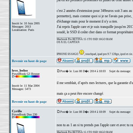
j'ai eu les premiers problèmes en juillet de cette année 
c'est 2 années d'extension pour 349euros soit 3 ans au t
permettre), mais comme quoi si je ne l'avais pas prise,
d'échange mais pour le moment il n'y a rien.
Inscrit le: 10 Juin 2005
J'ai repris l'apple care et je suis tranquille jusqu'en 2
Messages: 2013
Localisation: Paris
soudé, le SSD il coûte cher dans ce format propriétaire.
_________________
Macbook Pro RETINA 15 1TO SSD 16GO RAM
OS X EL CAPITAN
IPHONE 6S 64GO
, touchpad, ipad pro 9.7 128go, ipod et cie..
Revenir en haut de page
love_leeloo
Post� le: Lun 08 D�c 2014 à 18:03
Sujet du message:
PowerBook G3 Bronze
il me semblait, d’après mes lectures, que la garantie d'un
Inscrit le: 11 Mar 2004
Messages: 5473
mais ça a peut être encore changé.
Revenir en haut de page
Cyrillo
Post� le: Lun 08 D�c 2014 à 18:09
Sujet du message:
PowerBook Duo 230
non tu as 1 an si tu prends pas l'apple care et avec tu r
_________________
Macbook Pro RETINA 15 1TO SSD 16GO RAM