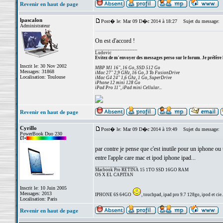
Revenir en haut de page
lpascalon
Post� le: Mar 09 D�c 2014 à 18:27
Sujet du message:
Administrateur
On est d'accord !
_________________
Ludovic
Evitez de m'envoyer des messages perso sur le forum. Je préfère 
Inscrit le: 30 Nov 2002
MBP M1 16", 16 Go, SSD 512 Go
Messages: 31868
iMac 27" 2,9 GHz, 16 Go, 3 To FusionDrive
Localisation: Toulouse
iMac G4 24" 1,6 Ghz, 1 Go, SuperDrive
iPhone 12 mini 128 Go
iPad Pro 11", iPad mini Cellular...
Revenir en haut de page
Cyrillo
Post� le: Mar 09 D�c 2014 à 19:49
Sujet du message:
PowerBook Duo 230
par contre je pense que c'est inutile pour un iphone ou 
entre l'apple care mac et ipod iphone ipad...
_________________
Macbook Pro RETINA 15 1TO SSD 16GO RAM
OS X EL CAPITAN
Inscrit le: 10 Juin 2005
Messages: 2013
IPHONE 6S 64GO
, touchpad, ipad pro 9.7 128go, ipod et cie..
Localisation: Paris
Revenir en haut de page