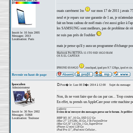
PowerBook Duo 230
ouais carrément 1to
sur mon 17 de 2011 j avais 75
neuf et je repars sur une garantie de 1 an, je m'attend
fait un beau cadeau de noël mais c'est aussi grâce à l
les SAMSUNG sont meilleurs, pas de problème de rémane
Inscrit le: 10 Juin 2005
ne suis pas près de l'oublier
Messages: 2013
Localisation: Paris
mais je pense qu'il y aura un programme d'échange pou
_________________
Macbook Pro RETINA 15 1TO SSD 16GO RAM
OS X EL CAPITAN
IPHONE 6S 64GO
, touchpad, ipad pro 9.7 128go, ipod et cie..
Revenir en haut de page
lpascalon
Post� le: Lun 08 D�c 2014 à 12:00
Sujet du message:
Administrateur
Non, ils ne vont faire que du cas par cas... Trop coute
En effet, tu prends un AppleCare pour cette machine po
_________________
Ludovic
Inscrit le: 30 Nov 2002
Evitez de m'envoyer des messages perso sur le forum. Je préfère 
Messages: 31868
Localisation: Toulouse
MBP M1 16", 16 Go, SSD 512 Go
iMac 27" 2,9 GHz, 16 Go, 3 To FusionDrive
iMac G4 24" 1,6 Ghz, 1 Go, SuperDrive
iPhone 12 mini 128 Go
iPad Pro 11", iPad mini Cellular...