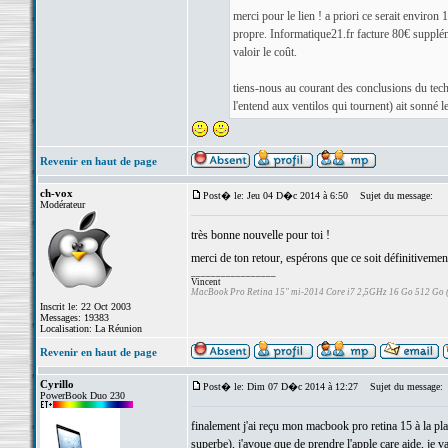
merci pour le lien ! a priori ce serait enviro
propre. Informatique21.fr facture 80€ suppléme
valoir le coût.
tiens-nous au courant des conclusions du techn
l'entend aux ventilos qui tournent) ait sonné
Revenir en haut de page
ch-vox
Post� le: Jeu 04 D�c 2014 à 6:50
Sujet du message:
Modérateur
très bonne nouvelle pour toi !
merci de ton retour, espérons que ce soit définitivemen
_________________
Vincent
MacBook Pro Retina 15" mi-2014 Core i7 2,5GHz 16 Go 512 Go
Inscrit le: 22 Oct 2003
Messages: 19383
Localisation: La Réunion
Revenir en haut de page
Cyrillo
Post� le: Dim 07 D�c 2014 à 12:27
Sujet du message:
PowerBook Duo 230
finalement j'ai reçu mon macbook pro retina 15 à la pl
superbe), j'avoue que de prendre l'apple care aide, je v