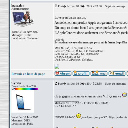
lpascalon
Post� le: Lun 08 D�c 2014 à 23:00
Sujet du message:
Administrateur
Love a en partie raison.
Actuellement un produit Apple est garantie 1 an et cou
Du coup ca donne bien 2 ans, juste que la 2ème année e
Inscrit le: 30 Nov 2002
L'AppleCare est donc seulement une 3ème année (techn
Messages: 31868
_________________
Localisation: Toulouse
Ludovic
Evitez de m'envoyer des messages perso sur le forum. Je préfère 
MBP M1 16", 16 Go, SSD 512 Go
iMac 27" 2,9 GHz, 16 Go, 3 To FusionDrive
iMac G4 24" 1,6 Ghz, 1 Go, SuperDrive
iPhone 12 mini 128 Go
iPad Pro 11", iPad mini Cellular...
Revenir en haut de page
Cyrillo
Post� le: Lun 08 D�c 2014 à 23:58
Sujet du message:
PowerBook Duo 230
ok je gagne une année et un service VIP ça me va
_________________
Macbook Pro RETINA 15 1TO SSD 16GO RAM
OS X EL CAPITAN
Inscrit le: 10 Juin 2005
IPHONE 6S 64GO
, touchpad, ipad pro 9.7 128go, ipod et cie..
Messages: 2013
Localisation: Paris