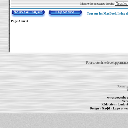
Montrer les messages depuis:
Tout sur les MacBook Index 
Page
3
sur
4
Pour soutenir le développement du
Powered b
T
www.powerboo
Vers
Rédaction :
Ludovi
Design :
Ga�l
- Logo et te
Informations :
PowerBook
-
MacBook Pro
-
i