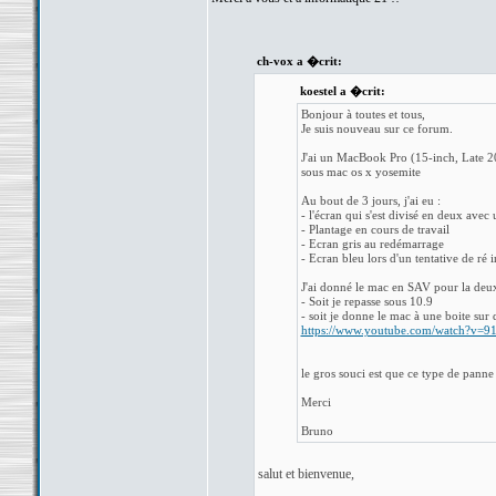
ch-vox a �crit:
koestel a �crit:
Bonjour à toutes et tous,
Je suis nouveau sur ce forum.
J'ai un MacBook Pro (15-inch, Late 201
sous mac os x yosemite
Au bout de 3 jours, j'ai eu :
- l'écran qui s'est divisé en deux avec
- Plantage en cours de travail
- Ecran gris au redémarrage
- Ecran bleu lors d'un tentative de ré in
J'ai donné le mac en SAV pour la deux
- Soit je repasse sous 10.9
- soit je donne le mac à une boite sur
https://www.youtube.com/watch?v=
le gros souci est que ce type de panne 
Merci
Bruno
salut et bienvenue,