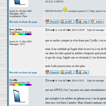
OS X EL CAPITAN
Inscrit le: 10 Juin 2005
IPHONE 6S 64GO
, touchpad, ipad pro 9.7 128go, ipod et cie..
Messages: 2013
Localisation: Paris
Revenir en haut de page
love_leeloo
Post� le: Lun 08 D�c 2014 à 18:29
Sujet du message:
PowerBook G3 Bronze
que tu saches compter je n'en doute pas Cyrille, c'est
Inscrit le: 11 Mar 2004
Messages: 5473
mais il me semblait qu'Apple était en tort vis à vis de 
car dans les faits quand tu achètes n'importe quel produ
et que du coup, l'apple care se résumait à 1 an d'extens
mais Ludo pourra nous en dire plus.
Revenir en haut de page
Cyrillo
Post� le: Lun 08 D�c 2014 à 19:51
Sujet du message:
PowerBook Duo 230
oui oui APPLE c'est 1 an pour eux mais normalement c'es
par exemple si tu achètes un iphone tu as 1 an de garant
chez eux c'est bien 2 années. Mais d'autres marques ne