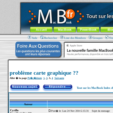
MacBook-fr.com : 100% Apple... 100% nomade !
Aller au contenu
-
Aller au menu général
-
Aller au menu de la
Menu général
Accueil
MacBook
PowerBook
iBo
Aide
Rechercher
Liste des Membres
Groupes
S'e
problème carte graphique ??
Aller � la page
Pr�c�dente
1
,
2
,
3
,
4
Suivante
Tout sur les MacBook Index 
Auteur
Cyrillo
Post� le: Lun 24 Nov 2014 à 15:31
Sujet du message: