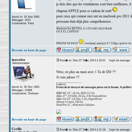
je dois dire que les ventilations sont bien meilleures, il
chapeau APPLE pour ce cadeau de noël
pour ceux qui comme moi ont un macbook pro 2011 il fa
Inscrit le: 10 Juin 2005
Messages: 2013
personne était déjà plus compréhensive...
Localisation: Paris
_________________
Macbook Pro RETINA 15 1TO SSD 16GO RAM
OS X EL CAPITAN
IPHONE 6S 64GO
, touchpad, ipad pro 9.7 128go, ipod et cie..
Revenir en haut de page
lpascalon
Post� le: Dim 07 D�c 2014 à 20:01
Sujet du message:
Administrateur
Wow, en plus au maxi avec 1 To de DD ?!!
Je suis jaloux !!!
_________________
Ludovic
Inscrit le: 30 Nov 2002
Evitez de m'envoyer des messages perso sur le forum. Je préfère 
Messages: 31868
Localisation: Toulouse
MBP M1 16", 16 Go, SSD 512 Go
iMac 27" 2,9 GHz, 16 Go, 3 To FusionDrive
iMac G4 24" 1,6 Ghz, 1 Go, SuperDrive
iPhone 12 mini 128 Go
iPad Pro 11", iPad mini Cellular...
Revenir en haut de page
Cyrillo
Post� le: Dim 07 D�c 2014 à 21:18
Sujet du message: