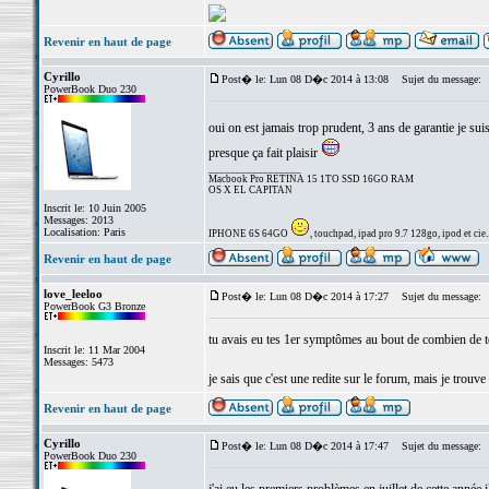
Revenir en haut de page
Cyrillo
Post� le: Lun 08 D�c 2014 à 13:08
Sujet du message:
PowerBook Duo 230
oui on est jamais trop prudent, 3 ans de garantie je sui
presque ça fait plaisir
_________________
Macbook Pro RETINA 15 1TO SSD 16GO RAM
OS X EL CAPITAN
Inscrit le: 10 Juin 2005
Messages: 2013
Localisation: Paris
IPHONE 6S 64GO
, touchpad, ipad pro 9.7 128go, ipod et cie..
Revenir en haut de page
love_leeloo
Post� le: Lun 08 D�c 2014 à 17:27
Sujet du message:
PowerBook G3 Bronze
tu avais eu tes 1er symptômes au bout de combien de t
Inscrit le: 11 Mar 2004
Messages: 5473
je sais que c'est une redite sur le forum, mais je trouv
Revenir en haut de page
Cyrillo
Post� le: Lun 08 D�c 2014 à 17:47
Sujet du message:
PowerBook Duo 230