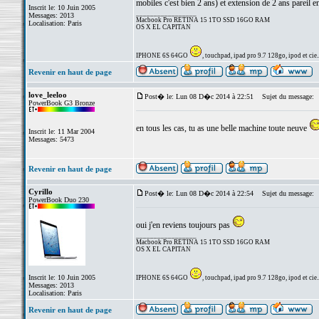
mobiles c'est bien 2 ans) et extension de 2 ans pareil e
Inscrit le: 10 Juin 2005
_________________
Messages: 2013
Macbook Pro RETINA 15 1TO SSD 16GO RAM
Localisation: Paris
OS X EL CAPITAN
IPHONE 6S 64GO
, touchpad, ipad pro 9.7 128go, ipod et cie..
Revenir en haut de page
love_leeloo
Post� le: Lun 08 D�c 2014 à 22:51
Sujet du message:
PowerBook G3 Bronze
en tous les cas, tu as une belle machine toute neuve
Inscrit le: 11 Mar 2004
Messages: 5473
Revenir en haut de page
Cyrillo
Post� le: Lun 08 D�c 2014 à 22:54
Sujet du message:
PowerBook Duo 230
oui j'en reviens toujours pas
_________________
Macbook Pro RETINA 15 1TO SSD 16GO RAM
OS X EL CAPITAN
Inscrit le: 10 Juin 2005
IPHONE 6S 64GO
, touchpad, ipad pro 9.7 128go, ipod et cie..
Messages: 2013
Localisation: Paris
Revenir en haut de page