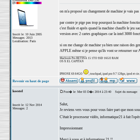
PowerBook Duo 230
on m'a proposé un changement de machine je vais pas h
par contre je pige pas trop pourquoi la machine foncti
c'est fluide et après quand la machine chauffe le jeu sa
version avec 2 cartes graphiques car la intel 3000 fonc
Inscrit le: 10 Juin 2005
Messages: 2013
Localisation: Paris
si on me change de machine ya bien une raison des gens
APPLE même si je pense qu'ils vont se retourner su
_________________
Macbook Pro RETINA 15 1TO SSD 16GO RAM
OS X EL CAPITAN
IPHONE 6S 64GO
, touchpad, ipad pro 9.7 128go, ipod et cie..
Revenir en haut de page
koestel
Post� le: Mer 03 D�c 2014 à 23:40
Sujet du message:
Salut,
Inscrit le: 12 Nov 2014
Messages: 2
Je reviens vers vous pour vous faire part que mon souci
C'était le processeur vidéo, informatique21 à fait l'op
Impressionnant
Merci à vous et à informatique 21 !!