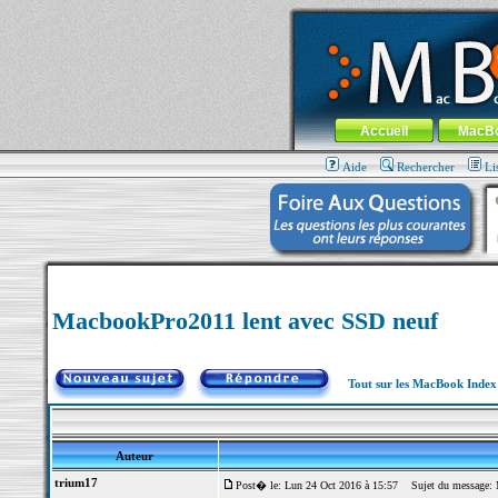
MacBook-fr.com : 100% Apple... 100% nom
Aller au contenu
-
Aller au menu 
Menu général
Accueil
MacB
Aide
Rechercher
Li
MacbookPro2011 lent avec SSD neuf
Tout sur les MacBook Inde
Auteur
trium17
Post� le: Lun 24 Oct 2016 à 15:57
Sujet du message: 