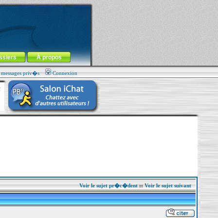
ssiers
À propos
s messages priv�s
Connexion
Voir le sujet pr�c�dent
::
Voir le sujet suivant