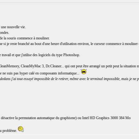
G
une nouvelle vie.
condes.
 de la souris commence à mouliner.
 si je reste branché au bout d'une heure d'utilisation environ, le curseur commence à mouliner et 
travail et que j'utilise des logiciels du type Photoshop.
CleanMemory, CleanMyMac 3, Dr.Cleaner... qui ont peut être arrangé un petit peut la situation m
. Je ne suis pas hyper calé en composants informatique...
edans j'ai tout essayé impossible de le retirer, même avec le terminal impossible, mais je ne 
active la permutation automatique du graphisme) ou Intel HD Graphics 3000 384 Mo
du problème.