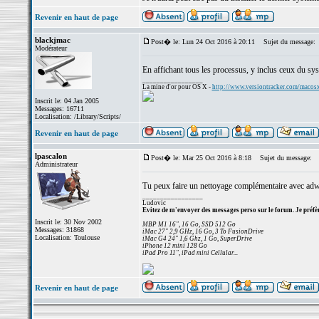
Revenir en haut de page
blackjmac
Post� le: Lun 24 Oct 2016 à 20:11
Sujet du message:
Modérateur
En affichant tous les processus, y inclus ceux du syst
_________________
La mine d'or pour OS X -
http://www.versiontracker.com/macos
Inscrit le: 04 Jan 2005
Messages: 16711
Localisation: /Library/Scripts/
Revenir en haut de page
lpascalon
Post� le: Mar 25 Oct 2016 à 8:18
Sujet du message:
Administrateur
Tu peux faire un nettoyage complémentaire avec adw
_________________
Ludovic
Evitez de m'envoyer des messages perso sur le forum. Je préfèr
Inscrit le: 30 Nov 2002
MBP M1 16", 16 Go, SSD 512 Go
Messages: 31868
iMac 27" 2,9 GHz, 16 Go, 3 To FusionDrive
Localisation: Toulouse
iMac G4 24" 1,6 Ghz, 1 Go, SuperDrive
iPhone 12 mini 128 Go
iPad Pro 11", iPad mini Cellular...
Revenir en haut de page