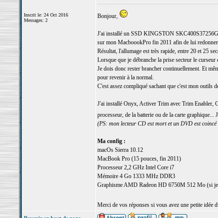
Inscrit le: 24 Oct 2016
Bonjour,
Messages: 2
J'ai installé un SSD KINGSTON SKC400S37256
sur mon MacboookPro fin 2011 afin de lui redonner 
Résultat, l'allumage est très rapide, entre 20 et 25 se
Lorsque que je débranche la prise secteur le curseur
Je dois donc rester brancher continuellement. Et même
pour revenir à la normal.
C'est assez compliqué sachant que c'est mon outils de 
J'ai installé Onyx, Activer Trim avec Trim Enabler, 
processeur, de la batterie ou de la carte graphique..
(PS: mon lecteur CD est mort et un DVD est coincé d
Ma config :
macOs Sierra 10.12
MacBook Pro (15 pouces, fin 2011)
Processeur 2,2 GHz Intel Core i7
Mémoire 4 Go 1333 MHz DDR3
Graphisme AMD Radeon HD 6750M 512 Mo (si je dés
Merci de vos réponses si vous avez une petite idée 