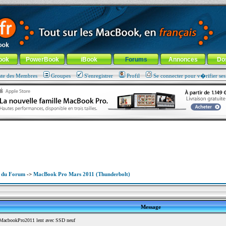
ade !
général
-
Aller au menu de la rubrique
ook
PowerBook
iBook
Forums
Annonces
Do
ste des Membres
Groupes
S'enregistrer
Profil
Se connecter pour v�rifier se
x du Forum
->
MacBook Pro Mars 2011 (Thunderbolt)
Message
MacbookPro2011 lent avec SSD neuf