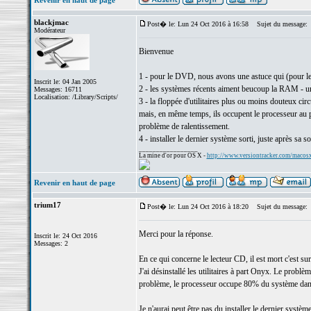
Revenir en haut de page
blackjmac
Post� le: Lun 24 Oct 2016 à 16:58
Sujet du message:
Modérateur
Bienvenue
1 - pour le DVD, nous avons une astuce qui (pour le
Inscrit le: 04 Jan 2005
2 - les systèmes récents aiment beucoup la RAM - un
Messages: 16711
Localisation: /Library/Scripts/
3 - la floppée d'utilitaires plus ou moins douteux 
mais, en même temps, ils occupent le processeur au poi
problème de ralentissement.
4 - installer le dernier système sorti, juste après sa 
_________________
La mine d'or pour OS X -
http://www.versiontracker.com/macos
Revenir en haut de page
trium17
Post� le: Lun 24 Oct 2016 à 18:20
Sujet du message:
Merci pour la réponse.
Inscrit le: 24 Oct 2016
Messages: 2
En ce qui concerne le lecteur CD, il est mort c'est su
J'ai désinstallé les utilitaires à part Onyx. Le prob
problème, le processeur occupe 80% du système dans 
Je n'aurai peut être pas du installer le dernier systèm