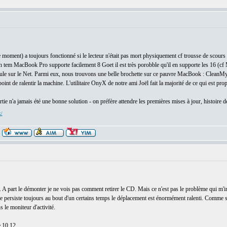
 moment) a toujours fonctionné si le lecteur n'était pas mort physiquement cf trousse de scour
 tem MacBook Pro supporte facilement 8 Goet il est très porobble qu'il en supporte les 16 (c
circule sur le Net. Parmi eux, nous trouvons une belle brochette sur ce pauvre MacBook : Clea
nt de ralentir la machine. L'utilitaire OnyX de notre ami Joël fait la majorité de ce qui est prop
sortie n'a jamais été une bonne solution - on préfère attendre les premières mises à jour, histoire d
x/
r. A part le démonter je ne vois pas comment retirer le CD. Mais ce n'est pas le problème qui m'in
lème persiste toujours au bout d'un certains temps le déplacement est énormément ralenti. Comme s
le moniteur d'activité.
e 10.12