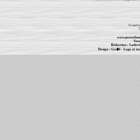
Powered b
T
www.powerboo
Vers
Rédaction :
Ludovi
Design :
Ga�l
- Logo et te
Informations :
PowerBook
-
MacBook Pro
-
i