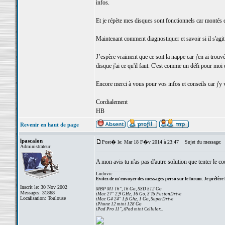
infos.
Et je répète mes disques sont fonctionnels car montés 
Maintenant comment diagnostiquer et savoir si il s'agi
J’espère vraiment que ce soit la nappe car j'en ai trou
disque j'ai ce qu'il faut. C'est comme un défi pour moi 
Encore merci à vous pour vos infos et conseils car j'y v
Cordialement
HB
Revenir en haut de page
lpascalon
Post� le: Mar 18 F�v 2014 à 23:47
Sujet du message:
Administrateur
A mon avis tu n'as pas d'autre solution que tenter le c
_________________
Ludovic
Evitez de m'envoyer des messages perso sur le forum. Je préfère 
Inscrit le: 30 Nov 2002
MBP M1 16", 16 Go, SSD 512 Go
Messages: 31868
iMac 27" 2,9 GHz, 16 Go, 3 To FusionDrive
Localisation: Toulouse
iMac G4 24" 1,6 Ghz, 1 Go, SuperDrive
iPhone 12 mini 128 Go
iPad Pro 11", iPad mini Cellular...