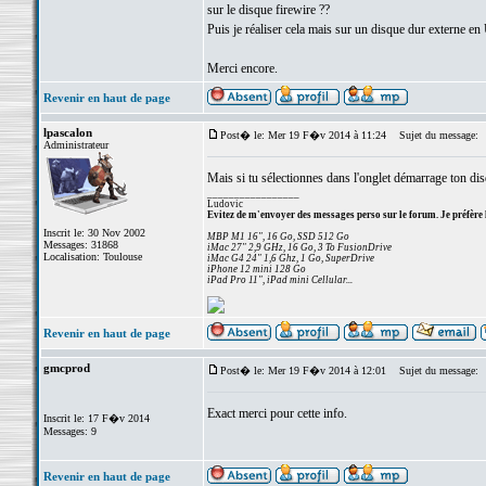
sur le disque firewire ??
Puis je réaliser cela mais sur un disque dur externe en
Merci encore.
Revenir en haut de page
lpascalon
Post� le: Mer 19 F�v 2014 à 11:24
Sujet du message:
Administrateur
Mais si tu sélectionnes dans l'onglet démarrage ton disq
_________________
Ludovic
Evitez de m'envoyer des messages perso sur le forum. Je préfère 
Inscrit le: 30 Nov 2002
MBP M1 16", 16 Go, SSD 512 Go
Messages: 31868
iMac 27" 2,9 GHz, 16 Go, 3 To FusionDrive
Localisation: Toulouse
iMac G4 24" 1,6 Ghz, 1 Go, SuperDrive
iPhone 12 mini 128 Go
iPad Pro 11", iPad mini Cellular...
Revenir en haut de page
gmcprod
Post� le: Mer 19 F�v 2014 à 12:01
Sujet du message:
Exact merci pour cette info.
Inscrit le: 17 F�v 2014
Messages: 9
Revenir en haut de page