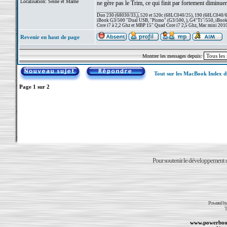
Localisation: Seine et Marne
ne gère pas le Trim, ce qui finit par fortement diminu
_________________
Duo 230 (68030/33,), 520 et 520c (68LC040/25), 190 (68LC040/66/
iBook G3/500 "Dual USB, "Pismo" (G3/500, ), G4"Ti"/550, iBook
Core i7 à 2,2 Ghz et MBP 15" Quad Core i7 2,5 Ghz, Mac mini 201
Revenir en haut de page
Montrer les messages depuis:
Tout sur les MacBook Index 
Page
1
sur
2
Pour soutenir le développement du
Powered b
T
www.powerboo