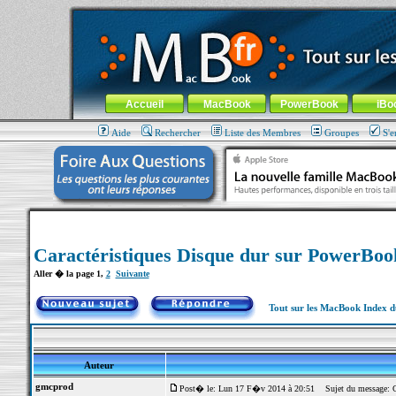
MacBook-fr.com : 100% Apple... 100% nomade !
Aller au contenu
-
Aller au menu général
-
Aller au menu de la
Menu général
Accueil
MacBook
PowerBook
iBo
Aide
Rechercher
Liste des Membres
Groupes
S'e
Caractéristiques Disque dur sur PowerBo
Aller � la page
1
,
2
Suivante
Tout sur les MacBook Index 
Auteur
gmcprod
Post� le: Lun 17 F�v 2014 à 20:51
Sujet du message: Ca