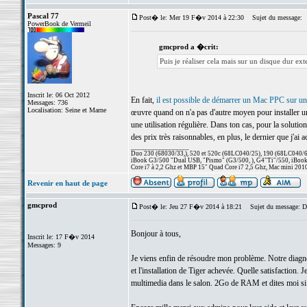
Pascal 77
Post� le: Mer 19 F�v 2014 à 22:30
Sujet du message:
PowerBook de Vermeil
gmcprod a �crit:
Puis je réaliser cela mais sur un disque dur ex
Inscrit le: 06 Oct 2012
En fait,
il est possible de démarrer un Mac PPC sur 
Messages: 736
Localisation: Seine et Marne
œuvre quand on n'a pas d'autre moyen pour installer un
une utilisation régulière. Dans ton cas, pour la solution
des prix très raisonnables, en plus, le dernier que j'ai
_________________
Duo 230 (68030/33,), 520 et 520c (68LC040/25), 190 (68LC040/66/
iBook G3/500 "Dual USB, "Pismo" (G3/500, ), G4"Ti"/550, iBook
Core i7 à 2,2 Ghz et MBP 15" Quad Core i7 2,5 Ghz, Mac mini 201
Revenir en haut de page
gmcprod
Post� le: Jeu 27 F�v 2014 à 18:21
Sujet du message: D
Bonjour à tous,
Inscrit le: 17 F�v 2014
Messages: 9
Je viens enfin de résoudre mon problème. Notre diagnost
et l'installation de Tiger achevée. Quelle satisfaction.
multimedia dans le salon. 2Go de RAM et dites moi si