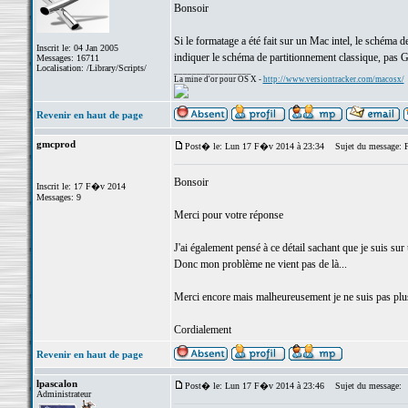
Bonsoir
Si le formatage a été fait sur un Mac intel, le schém
Inscrit le: 04 Jan 2005
indiquer le schéma de partitionnement classique, pas
Messages: 16711
Localisation: /Library/Scripts/
_________________
La mine d'or pour OS X -
http://www.versiontracker.com/macosx/
Revenir en haut de page
gmcprod
Post� le: Lun 17 F�v 2014 à 23:34
Sujet du message: F
Bonsoir
Inscrit le: 17 F�v 2014
Messages: 9
Merci pour votre réponse
J'ai également pensé à ce détail sachant que je suis su
Donc mon problème ne vient pas de là...
Merci encore mais malheureusement je ne suis pas plu
Cordialement
Revenir en haut de page
lpascalon
Post� le: Lun 17 F�v 2014 à 23:46
Sujet du message:
Administrateur