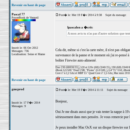
Revenir en haut de page
Pascal 77
Post� le: Mer 19 F�v 2014 à 9:38
Sujet du message:
PowerBook de Vermeil
lpascalon a �crit:
A mon avis tu n'as pas d'autre solution que ten
Inscrit le: 06 Oct 2012
Cela dit, même si c'est la carte mère, il n'est pas oblig
Messages: 736
Localisation: Seine et Marne
survenance de la panne et le moment où j'ai re-pensé à 
boîtier Firewire auto-alimenté.
_________________
Duo 230 (68030/33,), 520 et 520c (68LC040/25), 190 (68LC040/66/
iBook G3/500 "Dual USB, "Pismo" (G3/500, ), G4"Ti"/550, iBook
Core i7 à 2,2 Ghz et MBP 15" Quad Core i7 2,5 Ghz, Mac mini 201
Revenir en haut de page
gmcprod
Post� le: Mer 19 F�v 2014 à 11:11
Sujet du message:
Bonjour,
Inscrit le: 17 F�v 2014
Messages: 9
Oui Je me disais aussi que je vais tenter la nappe à 19 e
sérieusement dans mes pensées. Je vous remercie pur le 
Je peux installer Mac OsX sur un disque firewire sur 