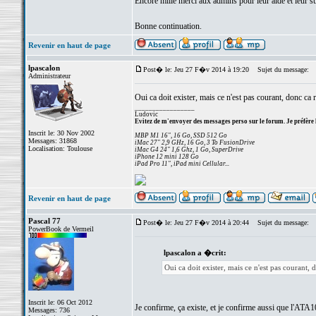
Encore mille merci aux admins pour leur aide et leur su
Bonne continuation.
Revenir en haut de page
lpascalon
Post� le: Jeu 27 F�v 2014 à 19:20
Sujet du message:
Administrateur
Oui ca doit exister, mais ce n'est pas courant, donc ca r
_________________
Ludovic
Evitez de m'envoyer des messages perso sur le forum. Je préfère 
Inscrit le: 30 Nov 2002
MBP M1 16", 16 Go, SSD 512 Go
Messages: 31868
iMac 27" 2,9 GHz, 16 Go, 3 To FusionDrive
Localisation: Toulouse
iMac G4 24" 1,6 Ghz, 1 Go, SuperDrive
iPhone 12 mini 128 Go
iPad Pro 11", iPad mini Cellular...
Revenir en haut de page
Pascal 77
Post� le: Jeu 27 F�v 2014 à 20:44
Sujet du message:
PowerBook de Vermeil
lpascalon a �crit:
Oui ca doit exister, mais ce n'est pas courant, 
Inscrit le: 06 Oct 2012
Je confirme, ça existe, et je confirme aussi que l'AT
Messages: 736