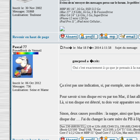
Evitez de m'envoyer des messages perso sur le forum. Je préfère 
Inscrit le: 30 Nov 2002
MBP M1 16", 16 Go, SSD 512 Go
Messages: 31868
iMac 27" 2,9 GHz, 16 Go, 3 To FusionDrive
Localisation: Toulouse
iMac G4 24" 1,6 Ghz, 1 Go, SuperDrive
iPhone 12 mini 128 Go
iPad Pro 11", iPad mini Cellular...
Revenir en haut de page
Pascal 77
Post� le: Mar 18 F�v 2014 à 11:58
Sujet du message:
PowerBook de Vermeil
gmcprod a �crit:
Oui c'est exactement à ça que je pensais à la 
Inscrit le: 06 Oct 2012
Ça n'est pas une indication, si, par exemple, une ou de
Messages: 736
Localisation: Seine et Marne
Pour savoir si ton disque est vu par ton Mac, il faut
Là, si ton disque est détecté, tu dois voir apparaitre ses
Sinon, deux causes possibles : la nappe, ainsi que lpa
disque dur … J'ai du changer la carte mère du PB à l'é
_________________
Duo 230 (68030/33,), 520 et 520c (68LC040/25), 190 (68LC040/66/
iBook G3/500 "Dual USB, "Pismo" (G3/500, ), G4"Ti"/550, iBook
Core i7 à 2,2 Ghz et MBP 15" Quad Core i7 2,5 Ghz, Mac mini 201