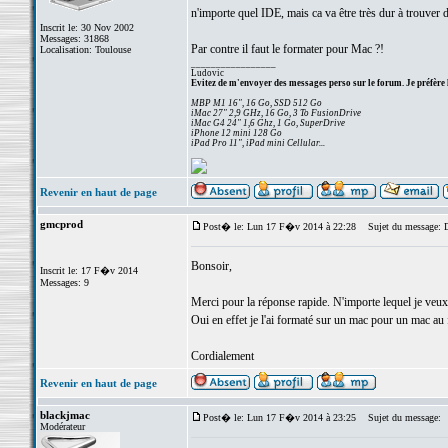
n'importe quel IDE, mais ca va être très dur à trouver 
Inscrit le: 30 Nov 2002
Messages: 31868
Par contre il faut le formater pour Mac ?!
Localisation: Toulouse
_________________
Ludovic
Evitez de m'envoyer des messages perso sur le forum. Je préfère 
MBP M1 16", 16 Go, SSD 512 Go
iMac 27" 2,9 GHz, 16 Go, 3 To FusionDrive
iMac G4 24" 1,6 Ghz, 1 Go, SuperDrive
iPhone 12 mini 128 Go
iPad Pro 11", iPad mini Cellular...
Revenir en haut de page
gmcprod
Post� le: Lun 17 F�v 2014 à 22:28
Sujet du message: D
Bonsoir,
Inscrit le: 17 F�v 2014
Messages: 9
Merci pour la réponse rapide. N'importe lequel je veux 
Oui en effet je l'ai formaté sur un mac pour un mac au 
Cordialement
Revenir en haut de page
blackjmac
Post� le: Lun 17 F�v 2014 à 23:25
Sujet du message:
Modérateur