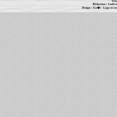
Vers
Rédaction :
Ludovi
Design :
Ga�l
- Logo et te
Informations :
PowerBook
-
MacBook Pro
-
i