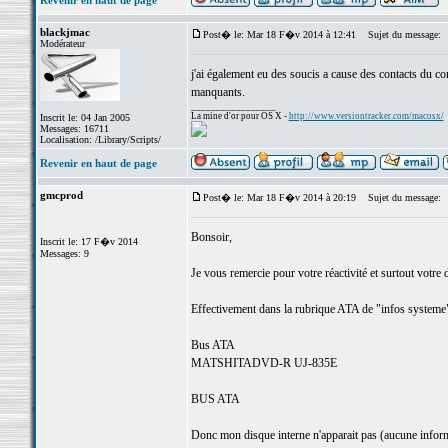
Revenir en haut de page
blackjmac
Post� le: Mar 18 F�v 2014 à 12:41
Sujet du message:
Modérateur
j'ai également eu des soucis a cause des contacts du con
manquants.
_________________
La mine d'or pour OS X -
http://www.versiontracker.com/macosx/
Inscrit le: 04 Jan 2005
Messages: 16711
Localisation: /Library/Scripts/
Revenir en haut de page
gmcprod
Post� le: Mar 18 F�v 2014 à 20:19
Sujet du message:
Bonsoir,
Inscrit le: 17 F�v 2014
Messages: 9
Je vous remercie pour votre réactivité et surtout votre 
Effectivement dans la rubrique ATA de "infos systeme"
Bus ATA
MATSHITADVD-R UJ-835E
BUS ATA
Donc mon disque interne n'apparait pas (aucune inform