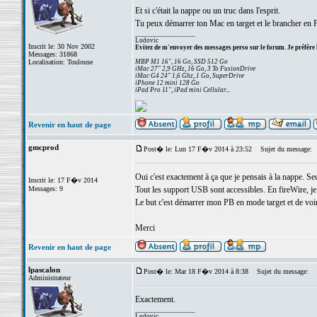
Et si c'était la nappe ou un truc dans l'esprit.
Tu peux démarrer ton Mac en target et le brancher en 
_________________
Ludovic
Inscrit le: 30 Nov 2002
Evitez de m'envoyer des messages perso sur le forum. Je préfère 
Messages: 31868
Localisation: Toulouse
MBP M1 16", 16 Go, SSD 512 Go
iMac 27" 2,9 GHz, 16 Go, 3 To FusionDrive
iMac G4 24" 1,6 Ghz, 1 Go, SuperDrive
iPhone 12 mini 128 Go
iPad Pro 11", iPad mini Cellular...
Revenir en haut de page
gmcprod
Post� le: Lun 17 F�v 2014 à 23:52
Sujet du message:
Oui c'est exactement à ça que je pensais à la nappe. Seu
Inscrit le: 17 F�v 2014
Messages: 9
Tout les support USB sont accessibles. En fireWire, je n'
Le but c'est démarrer mon PB en mode target et de voir 
Merci
Revenir en haut de page
lpascalon
Post� le: Mar 18 F�v 2014 à 8:38
Sujet du message:
Administrateur
Exactement.
_________________
Ludovic