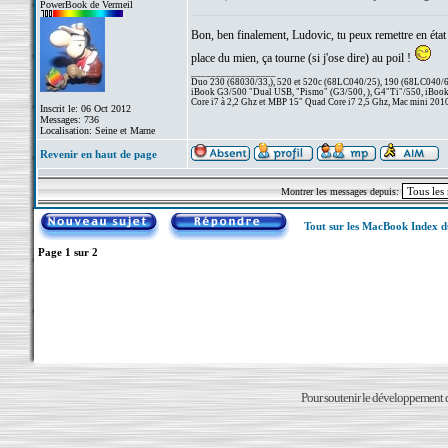
PowerBook de Vermeil
Bon, ben finalement, Ludovic, tu peux remettre en état t
place du mien, ça tourne (si j'ose dire) au poil !
_________________
Duo 230 (68030/33,), 520 et 520c (68LC040/25), 190 (68LC040/66/
iBook G3/500 "Dual USB, "Pismo" (G3/500, ), G4"Ti"/550, iBook
Core i7 à 2,2 Ghz et MBP 15" Quad Core i7 2,5 Ghz, Mac mini 201
Inscrit le: 06 Oct 2012
Messages: 736
Localisation: Seine et Marne
Revenir en haut de page
Montrer les messages depuis:
Tout sur les MacBook Index 
Page
1
sur
2
Pour soutenir le développement du