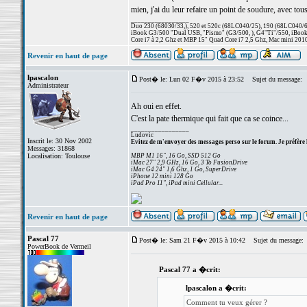
mien, j'ai du leur refaire un point de soudure, avec tou
_________________
Duo 230 (68030/33,), 520 et 520c (68LC040/25), 190 (68LC040/66/
iBook G3/500 "Dual USB, "Pismo" (G3/500, ), G4"Ti"/550, iBook
Core i7 à 2,2 Ghz et MBP 15" Quad Core i7 2,5 Ghz, Mac mini 201
Revenir en haut de page
lpascalon
Post� le: Lun 02 F�v 2015 à 23:52
Sujet du message:
Administrateur
Ah oui en effet.
C'est la pate thermique qui fait que ca se coince...
_________________
Ludovic
Inscrit le: 30 Nov 2002
Evitez de m'envoyer des messages perso sur le forum. Je préfère 
Messages: 31868
Localisation: Toulouse
MBP M1 16", 16 Go, SSD 512 Go
iMac 27" 2,9 GHz, 16 Go, 3 To FusionDrive
iMac G4 24" 1,6 Ghz, 1 Go, SuperDrive
iPhone 12 mini 128 Go
iPad Pro 11", iPad mini Cellular...
Revenir en haut de page
Pascal 77
Post� le: Sam 21 F�v 2015 à 10:42
Sujet du message:
PowerBook de Vermeil
Pascal 77 a �crit:
lpascalon a �crit:
Comment tu veux gérer ?