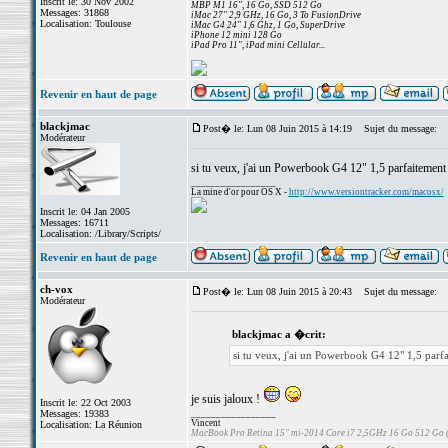
Inscrit le: 30 Nov 2002
MBP M1 16", 16 Go, SSD 512 Go
Messages: 31868
iMac 27" 2,9 GHz, 16 Go, 3 To FusionDrive
Localisation: Toulouse
iMac G4 24" 1,6 Ghz, 1 Go, SuperDrive
iPhone 12 mini 128 Go
iPad Pro 11", iPad mini Cellular...
Revenir en haut de page
blackjmac
Post� le: Lun 08 Juin 2015 à 14:19
Sujet du message:
Modérateur
si tu veux, j'ai un Powerbook G4 12" 1,5 parfaitement 
_________________
La mine d'or pour OS X -
http://www.versiontracker.com/macosx/
Inscrit le: 04 Jan 2005
Messages: 16711
Localisation: /Library/Scripts/
Revenir en haut de page
ch-vox
Post� le: Lun 08 Juin 2015 à 20:43
Sujet du message:
Modérateur
blackjmac a �crit:
si tu veux, j'ai un Powerbook G4 12" 1,5 parfa
je suis jaloux !
Inscrit le: 22 Oct 2003
Messages: 19383
_________________
Vincent
Localisation: La Réunion
MacBook Pro Retina 15" mi-2014 Core i7 2,5GHz 16 Go 512 Go