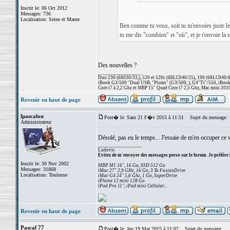
Inscrit le: 06 Oct 2012
Messages: 736
Localisation: Seine et Marne
Ben comme tu veux, soit tu m'envoies juste le ven
tu me dis "combien" et "où", et je t'envoie l
Des nouvelles ?
_________________
Duo 230 (68030/33,), 520 et 520c (68LC040/25), 190 (68LC040/66/
iBook G3/500 "Dual USB, "Pismo" (G3/500, ), G4"Ti"/550, iBook
Core i7 à 2,2 Ghz et MBP 15" Quad Core i7 2,5 Ghz, Mac mini 201
Revenir en haut de page
lpascalon
Post� le: Sam 21 F�v 2015 à 11:51
Sujet du message:
Administrateur
Désolé, pas eu le temps... J'essaie de m'en occuper ce
_________________
Ludovic
Evitez de m'envoyer des messages perso sur le forum. Je préfère 
Inscrit le: 30 Nov 2002
MBP M1 16", 16 Go, SSD 512 Go
Messages: 31868
iMac 27" 2,9 GHz, 16 Go, 3 To FusionDrive
Localisation: Toulouse
iMac G4 24" 1,6 Ghz, 1 Go, SuperDrive
iPhone 12 mini 128 Go
iPad Pro 11", iPad mini Cellular...
Revenir en haut de page
Pascal 77
Post� le: Jeu 19 Mar 2015 à 11:07
Sujet du message: