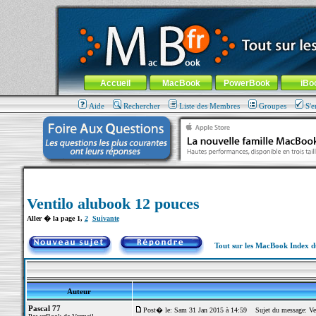
MacBook-fr.com : 100% Apple... 100% nomade !
Aller au contenu
-
Aller au menu général
-
Aller au menu de la
Menu général
Accueil
MacBook
PowerBook
iBo
Aide
Rechercher
Liste des Membres
Groupes
S'e
Ventilo alubook 12 pouces
Aller � la page
1
,
2
Suivante
Tout sur les MacBook Index 
Auteur
Pascal 77
Post� le: Sam 31 Jan 2015 à 14:59
Sujet du message: Ven