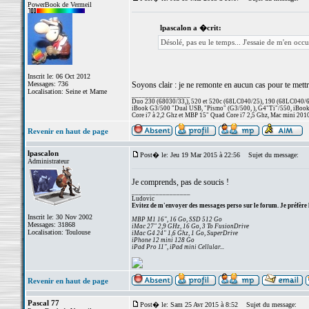
PowerBook de Vermeil
lpascalon a �crit:
Désolé, pas eu le temps... J'essaie de m'en oc
Inscrit le: 06 Oct 2012
Messages: 736
Soyons clair : je ne remonte en aucun cas pour te mettr
Localisation: Seine et Marne
_________________
Duo 230 (68030/33,), 520 et 520c (68LC040/25), 190 (68LC040/66/
iBook G3/500 "Dual USB, "Pismo" (G3/500, ), G4"Ti"/550, iBook
Core i7 à 2,2 Ghz et MBP 15" Quad Core i7 2,5 Ghz, Mac mini 201
Revenir en haut de page
lpascalon
Post� le: Jeu 19 Mar 2015 à 22:56
Sujet du message:
Administrateur
Je comprends, pas de soucis !
_________________
Ludovic
Evitez de m'envoyer des messages perso sur le forum. Je préfère 
Inscrit le: 30 Nov 2002
MBP M1 16", 16 Go, SSD 512 Go
Messages: 31868
iMac 27" 2,9 GHz, 16 Go, 3 To FusionDrive
Localisation: Toulouse
iMac G4 24" 1,6 Ghz, 1 Go, SuperDrive
iPhone 12 mini 128 Go
iPad Pro 11", iPad mini Cellular...
Revenir en haut de page
Pascal 77
Post� le: Sam 25 Avr 2015 à 8:52
Sujet du message: