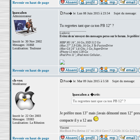
Revenir en haut de page
lpascalon
Post� le: Lun 08 Juin 2015 à 23:54
Sujet du message:
Administrateur
Tu regrettes tant que ca ton PB 12" ?
_________________
Ludovic
Evitez de m'envoyer des messages perso sur le forum. Je préfère 
Inscrit le: 30 Nov 2002
MBP M1 16", 16 Go, SSD 512 Go
Messages: 31868
iMac 27" 2,9 GHz, 16 Go, 3 To FusionDrive
Localisation: Toulouse
iMac G4 24" 1,6 Ghz, 1 Go, SuperDrive
iPhone 12 mini 128 Go
iPad Pro 11", iPad mini Cellular...
Revenir en haut de page
ch-vox
Post� le: Mar 09 Juin 2015 à 5:58
Sujet du message:
Modérateur
lpascalon a �crit:
Tu regrettes tant que ca ton PB 12" ?
Je préfère mon 13" mais j'avais démonté mon 12" presqu
Inscrit le: 22 Oct 2003
Messages: 19383
compacte il y a 12 ans
Localisation: La Réunion
_________________
Vincent
MacBook Pro Retina 15" mi-2014 Core i7 2,5GHz 16 Go 512 Go
Revenir en haut de page