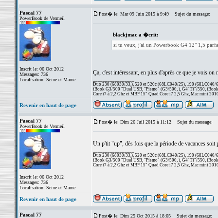
Pascal 77
Post� le: Mar 09 Juin 2015 à 9:49
Sujet du message:
PowerBook de Vermeil
blackjmac a �crit:
si tu veux, j'ai un Powerbook G4 12" 1,5 parfa
Inscrit le: 06 Oct 2012
Ça, c'est intéressant, en plus d'après ce que je vois on
Messages: 736
Localisation: Seine et Marne
_________________
Duo 230 (68030/33,), 520 et 520c (68LC040/25), 190 (68LC040/66/
iBook G3/500 "Dual USB, "Pismo" (G3/500, ), G4"Ti"/550, iBook
Core i7 à 2,2 Ghz et MBP 15" Quad Core i7 2,5 Ghz, Mac mini 201
Revenir en haut de page
Pascal 77
Post� le: Dim 26 Juil 2015 à 11:12
Sujet du message:
PowerBook de Vermeil
Un p'tit "up", dès fois que la période de vacances soi
_________________
Duo 230 (68030/33,), 520 et 520c (68LC040/25), 190 (68LC040/66/
iBook G3/500 "Dual USB, "Pismo" (G3/500, ), G4"Ti"/550, iBook
Core i7 à 2,2 Ghz et MBP 15" Quad Core i7 2,5 Ghz, Mac mini 201
Inscrit le: 06 Oct 2012
Messages: 736
Localisation: Seine et Marne
Revenir en haut de page
Pascal 77
Post� le: Dim 25 Oct 2015 à 18:05
Sujet du message: