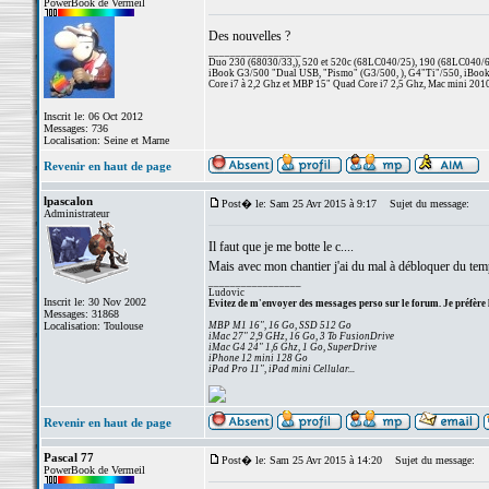
PowerBook de Vermeil
Des nouvelles ?
_________________
Duo 230 (68030/33,), 520 et 520c (68LC040/25), 190 (68LC040/66/
iBook G3/500 "Dual USB, "Pismo" (G3/500, ), G4"Ti"/550, iBook
Core i7 à 2,2 Ghz et MBP 15" Quad Core i7 2,5 Ghz, Mac mini 201
Inscrit le: 06 Oct 2012
Messages: 736
Localisation: Seine et Marne
Revenir en haut de page
lpascalon
Post� le: Sam 25 Avr 2015 à 9:17
Sujet du message:
Administrateur
Il faut que je me botte le c....
Mais avec mon chantier j'ai du mal à débloquer du temp
_________________
Ludovic
Inscrit le: 30 Nov 2002
Evitez de m'envoyer des messages perso sur le forum. Je préfère 
Messages: 31868
Localisation: Toulouse
MBP M1 16", 16 Go, SSD 512 Go
iMac 27" 2,9 GHz, 16 Go, 3 To FusionDrive
iMac G4 24" 1,6 Ghz, 1 Go, SuperDrive
iPhone 12 mini 128 Go
iPad Pro 11", iPad mini Cellular...
Revenir en haut de page
Pascal 77
Post� le: Sam 25 Avr 2015 à 14:20
Sujet du message:
PowerBook de Vermeil