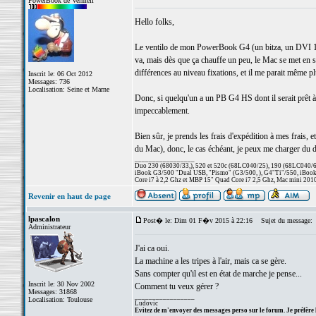
PowerBook de Vermeil
Hello folks,
Le ventilo de mon PowerBook G4 (un bitza, un DVI 1 Ghz
va, mais dès que ça chauffe un peu, le Mac se met en sé
différences au niveau fixations, et il me parait même plu
Inscrit le: 06 Oct 2012
Messages: 736
Localisation: Seine et Marne
Donc, si quelqu'un a un PB G4 HS dont il serait prêt à 
impeccablement.
Bien sûr, je prends les frais d'expédition à mes frais, e
du Mac), donc, le cas échéant, je peux me charger du 
_________________
Duo 230 (68030/33,), 520 et 520c (68LC040/25), 190 (68LC040/66/
iBook G3/500 "Dual USB, "Pismo" (G3/500, ), G4"Ti"/550, iBook
Core i7 à 2,2 Ghz et MBP 15" Quad Core i7 2,5 Ghz, Mac mini 201
Revenir en haut de page
lpascalon
Post� le: Dim 01 F�v 2015 à 22:16
Sujet du message:
Administrateur
J'ai ca oui.
La machine a les tripes à l'air, mais ca se gère.
Sans compter qu'il est en état de marche je pense...
Inscrit le: 30 Nov 2002
Comment tu veux gérer ?
Messages: 31868
_________________
Localisation: Toulouse
Ludovic
Evitez de m'envoyer des messages perso sur le forum. Je préfère 