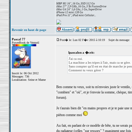
MBP M1 16", 16 Go, SSD 512 Go
iMac 27" 2,9 GHz, 16 Go, 3 To FusionDrive
iMac G4 24" 1,6 Ghz, 1 Go, SuperDrive
iPhone 12 mini 128 Go
iPad Pro 11", iPad mini Cellular...
Revenir en haut de page
Pascal 77
Post� le: Lun 02 F�v 2015 à 10:19
Sujet du message:
PowerBook de Vermeil
lpascalon a �crit:
J'ai ca oui.
La machine a les tripes à l'air, mais ca se gère.
Sans compter qu'il est en état de marche je pen
Comment tu veux gérer ?
Inscrit le: 06 Oct 2012
Messages: 736
Localisation: Seine et Marne
Ben comme tu veux, soit tu m'envoies juste le ventilo, soi
"combien" et "où", et je t'envoie la somme, chèque, ti
forum).
Je t'aurais bien dit "en mains propres et je te paie un
piéton comme moi
Au fait, en parlant de ce modèle de bête, tu ne serais pa
du radiateur (celles "sur ressors" ? quasiment une fois 