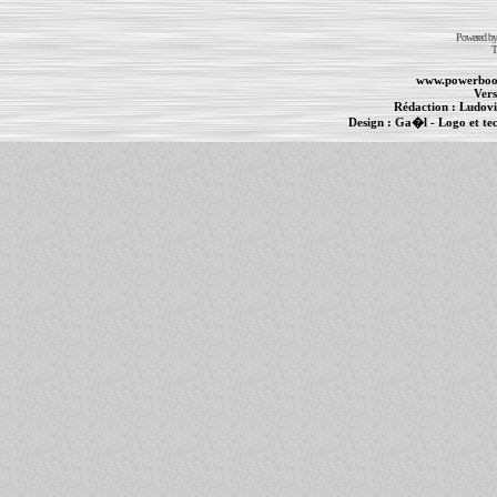
Powered b
T
www.powerboo
Vers
Rédaction :
Ludovi
Design :
Ga�l
- Logo et te
Informations :
PowerBook
-
MacBook Pro
-
i