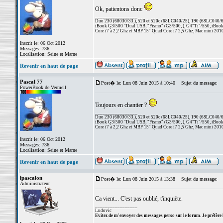
Ok, patientons donc
_________________
Duo 230 (68030/33,), 520 et 520c (68LC040/25), 190 (68LC040/66/
iBook G3/500 "Dual USB, "Pismo" (G3/500, ), G4"Ti"/550, iBook
Core i7 à 2,2 Ghz et MBP 15" Quad Core i7 2,5 Ghz, Mac mini 201
Inscrit le: 06 Oct 2012
Messages: 736
Localisation: Seine et Marne
Revenir en haut de page
Pascal 77
Post� le: Lun 08 Juin 2015 à 10:40
Sujet du message:
PowerBook de Vermeil
Toujours en chantier ?
_________________
Duo 230 (68030/33,), 520 et 520c (68LC040/25), 190 (68LC040/66/
iBook G3/500 "Dual USB, "Pismo" (G3/500, ), G4"Ti"/550, iBook
Core i7 à 2,2 Ghz et MBP 15" Quad Core i7 2,5 Ghz, Mac mini 201
Inscrit le: 06 Oct 2012
Messages: 736
Localisation: Seine et Marne
Revenir en haut de page
lpascalon
Post� le: Lun 08 Juin 2015 à 13:38
Sujet du message:
Administrateur
Ca vient... C'est pas oublié, t'inquiète.
_________________
Ludovic
Evitez de m'envoyer des messages perso sur le forum. Je préfère 