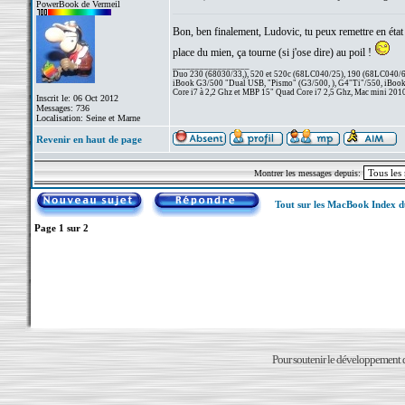
PowerBook de Vermeil
Bon, ben finalement, Ludovic, tu peux remettre en état t
place du mien, ça tourne (si j'ose dire) au poil !
_________________
Duo 230 (68030/33,), 520 et 520c (68LC040/25), 190 (68LC040/66/
iBook G3/500 "Dual USB, "Pismo" (G3/500, ), G4"Ti"/550, iBook
Core i7 à 2,2 Ghz et MBP 15" Quad Core i7 2,5 Ghz, Mac mini 201
Inscrit le: 06 Oct 2012
Messages: 736
Localisation: Seine et Marne
Revenir en haut de page
Montrer les messages depuis:
Tout sur les MacBook Index 
Page
1
sur
2
Pour soutenir le développement du