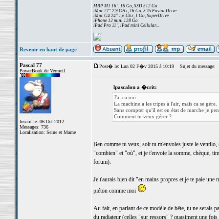
MBP M1 16", 16 Go, SSD 512 Go
iMac 27" 2,9 GHz, 16 Go, 3 To FusionDrive
iMac G4 24" 1,6 Ghz, 1 Go, SuperDrive
iPhone 12 mini 128 Go
iPad Pro 11", iPad mini Cellular...
Revenir en haut de page
Pascal 77
Post� le: Lun 02 F�v 2015 à 10:19
Sujet du message:
PowerBook de Vermeil
lpascalon a �crit:
J'ai ca oui.
La machine a les tripes à l'air, mais ca se gère.
Sans compter qu'il est en état de marche je pen
Comment tu veux gérer ?
Inscrit le: 06 Oct 2012
Messages: 736
Localisation: Seine et Marne
Ben comme tu veux, soit tu m'envoies juste le ventilo, soi
"combien" et "où", et je t'envoie la somme, chèque, ti
forum).
Je t'aurais bien dit "en mains propres et je te paie un
piéton comme moi
Au fait, en parlant de ce modèle de bête, tu ne serais pa
du radiateur (celles "sur ressors" ? quasiment une fois 