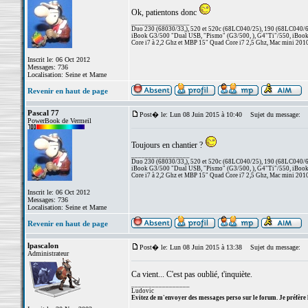
Ok, patientons donc
_________________
Duo 230 (68030/33,), 520 et 520c (68LC040/25), 190 (68LC040/66/
iBook G3/500 "Dual USB, "Pismo" (G3/500, ), G4"Ti"/550, iBook
Core i7 à 2,2 Ghz et MBP 15" Quad Core i7 2,5 Ghz, Mac mini 201
Inscrit le: 06 Oct 2012
Messages: 736
Localisation: Seine et Marne
Revenir en haut de page
Pascal 77
Post� le: Lun 08 Juin 2015 à 10:40
Sujet du message:
PowerBook de Vermeil
Toujours en chantier ?
_________________
Duo 230 (68030/33,), 520 et 520c (68LC040/25), 190 (68LC040/66/
iBook G3/500 "Dual USB, "Pismo" (G3/500, ), G4"Ti"/550, iBook
Core i7 à 2,2 Ghz et MBP 15" Quad Core i7 2,5 Ghz, Mac mini 201
Inscrit le: 06 Oct 2012
Messages: 736
Localisation: Seine et Marne
Revenir en haut de page
lpascalon
Post� le: Lun 08 Juin 2015 à 13:38
Sujet du message:
Administrateur
Ca vient... C'est pas oublié, t'inquiète.
_________________
Ludovic
Evitez de m'envoyer des messages perso sur le forum. Je préfère 