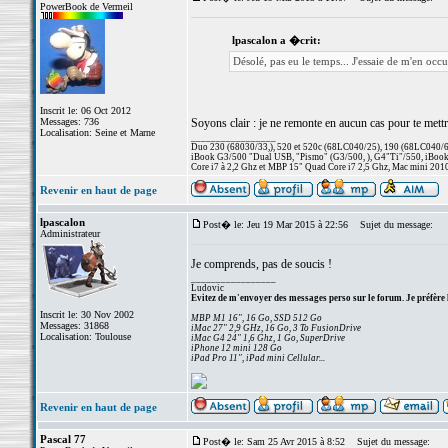
PowerBook de Vermeil
lpascalon a �crit:
Désolé, pas eu le temps... J'essaie de m'en oc
Inscrit le: 06 Oct 2012
Messages: 736
Soyons clair : je ne remonte en aucun cas pour te mettr
Localisation: Seine et Marne
_________________
Duo 230 (68030/33,), 520 et 520c (68LC040/25), 190 (68LC040/66/
iBook G3/500 "Dual USB, "Pismo" (G3/500, ), G4"Ti"/550, iBook
Core i7 à 2,2 Ghz et MBP 15" Quad Core i7 2,5 Ghz, Mac mini 201
Revenir en haut de page
lpascalon
Post� le: Jeu 19 Mar 2015 à 22:56
Sujet du message:
Administrateur
Je comprends, pas de soucis !
_________________
Ludovic
Evitez de m'envoyer des messages perso sur le forum. Je préfère 
Inscrit le: 30 Nov 2002
MBP M1 16", 16 Go, SSD 512 Go
Messages: 31868
iMac 27" 2,9 GHz, 16 Go, 3 To FusionDrive
Localisation: Toulouse
iMac G4 24" 1,6 Ghz, 1 Go, SuperDrive
iPhone 12 mini 128 Go
iPad Pro 11", iPad mini Cellular...
Revenir en haut de page
Pascal 77
Post� le: Sam 25 Avr 2015 à 8:52
Sujet du message: