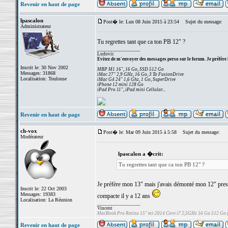
Revenir en haut de page
lpascalon
Post� le: Lun 08 Juin 2015 à 23:54
Sujet du message:
Administrateur
Tu regrettes tant que ca ton PB 12" ?
_________________
Ludovic
Evitez de m'envoyer des messages perso sur le forum. Je préfère 
Inscrit le: 30 Nov 2002
MBP M1 16", 16 Go, SSD 512 Go
Messages: 31868
iMac 27" 2,9 GHz, 16 Go, 3 To FusionDrive
Localisation: Toulouse
iMac G4 24" 1,6 Ghz, 1 Go, SuperDrive
iPhone 12 mini 128 Go
iPad Pro 11", iPad mini Cellular...
Revenir en haut de page
ch-vox
Post� le: Mar 09 Juin 2015 à 5:58
Sujet du message:
Modérateur
lpascalon a �crit:
Tu regrettes tant que ca ton PB 12" ?
Je préfère mon 13" mais j'avais démonté mon 12" presqu
Inscrit le: 22 Oct 2003
Messages: 19383
compacte il y a 12 ans
Localisation: La Réunion
_________________
Vincent
MacBook Pro Retina 15" mi-2014 Core i7 2,5GHz 16 Go 512 Go
Revenir en haut de page