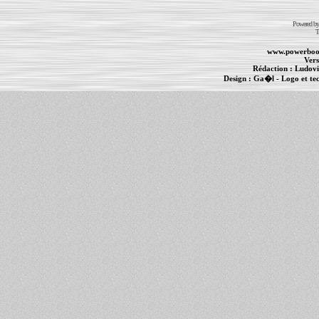
Powered b
T
www.powerboo
Vers
Rédaction :
Ludovi
Design :
Ga�l
- Logo et te
Informations :
PowerBook
-
MacBook Pro
-
i