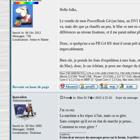
PowerBook de Vermeil
Hello folks,
Le ventilo de mon PowerBook G4 (un bitza, un DVI 1 Ghz
va, mais dès que ça chauffe un peu, le Mac se met en sé
différences au niveau fixations, et il me parait même plu
Inscrit le: 06 Oct 2012
Messages: 736
Localisation: Seine et Marne
Donc, si quelqu'un a un PB G4 HS dont il serait prêt à 
impeccablement.
Bien sûr, je prends les frais d'expédition à mes frais, e
du Mac), donc, le cas échéant, je peux me charger du 
_________________
Duo 230 (68030/33,), 520 et 520c (68LC040/25), 190 (68LC040/66/
iBook G3/500 "Dual USB, "Pismo" (G3/500, ), G4"Ti"/550, iBook
Core i7 à 2,2 Ghz et MBP 15" Quad Core i7 2,5 Ghz, Mac mini 201
Revenir en haut de page
lpascalon
Post� le: Dim 01 F�v 2015 à 22:16
Sujet du message:
Administrateur
J'ai ca oui.
La machine a les tripes à l'air, mais ca se gère.
Sans compter qu'il est en état de marche je pense...
Inscrit le: 30 Nov 2002
Comment tu veux gérer ?
Messages: 31868
_________________
Localisation: Toulouse
Ludovic
Evitez de m'envoyer des messages perso sur le forum. Je préfère 