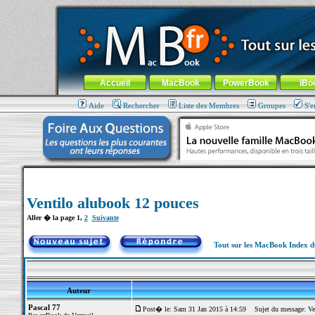
MacBook-fr.com : 100% Apple... 100% nomade !
Aller au contenu
-
Aller au menu général
-
Aller au menu de la
Menu général
Accueil
MacBook
PowerBook
iBo
Aide
Rechercher
Liste des Membres
Groupes
S'e
Ventilo alubook 12 pouces
Aller � la page
1
,
2
Suivante
Tout sur les MacBook Index 
Auteur
Pascal 77
Post� le: Sam 31 Jan 2015 à 14:59
Sujet du message: Ven