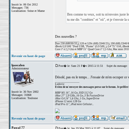
Inscrit le: 06 Oct 2012
Messages: 736
Localisation: Seine et Marne
Ben comme tu veux, soit tu m'envoies juste le ven
tu me dis "combien" et "où", et je t'envoie l
Des nouvelles ?
_________________
Duo 230 (68030/33,), 520 et 520c (68LC040/25), 190 (68LC040/66/
iBook G3/500 "Dual USB, "Pismo" (G3/500, ), G4"Ti"/550, iBook
Core i7 à 2,2 Ghz et MBP 15" Quad Core i7 2,5 Ghz, Mac mini 201
Revenir en haut de page
lpascalon
Post� le: Sam 21 F�v 2015 à 11:51
Sujet du message:
Administrateur
Désolé, pas eu le temps... J'essaie de m'en occuper ce
_________________
Ludovic
Evitez de m'envoyer des messages perso sur le forum. Je préfère 
Inscrit le: 30 Nov 2002
MBP M1 16", 16 Go, SSD 512 Go
Messages: 31868
iMac 27" 2,9 GHz, 16 Go, 3 To FusionDrive
Localisation: Toulouse
iMac G4 24" 1,6 Ghz, 1 Go, SuperDrive
iPhone 12 mini 128 Go
iPad Pro 11", iPad mini Cellular...
Revenir en haut de page
Pascal 77
Post� le: Jeu 19 Mar 2015 à 11:07
Sujet du message: