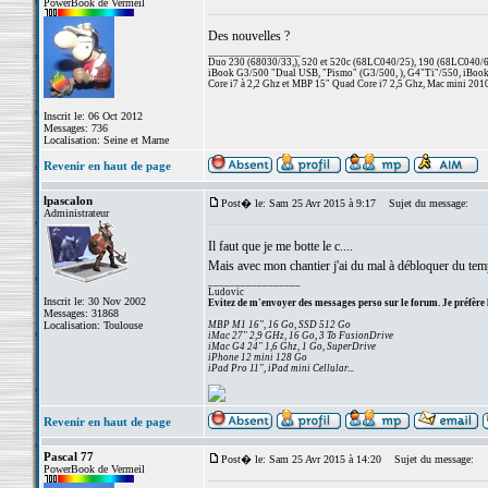
PowerBook de Vermeil
Des nouvelles ?
_________________
Duo 230 (68030/33,), 520 et 520c (68LC040/25), 190 (68LC040/66/
iBook G3/500 "Dual USB, "Pismo" (G3/500, ), G4"Ti"/550, iBook
Core i7 à 2,2 Ghz et MBP 15" Quad Core i7 2,5 Ghz, Mac mini 201
Inscrit le: 06 Oct 2012
Messages: 736
Localisation: Seine et Marne
Revenir en haut de page
lpascalon
Post� le: Sam 25 Avr 2015 à 9:17
Sujet du message:
Administrateur
Il faut que je me botte le c....
Mais avec mon chantier j'ai du mal à débloquer du temp
_________________
Ludovic
Inscrit le: 30 Nov 2002
Evitez de m'envoyer des messages perso sur le forum. Je préfère 
Messages: 31868
Localisation: Toulouse
MBP M1 16", 16 Go, SSD 512 Go
iMac 27" 2,9 GHz, 16 Go, 3 To FusionDrive
iMac G4 24" 1,6 Ghz, 1 Go, SuperDrive
iPhone 12 mini 128 Go
iPad Pro 11", iPad mini Cellular...
Revenir en haut de page
Pascal 77
Post� le: Sam 25 Avr 2015 à 14:20
Sujet du message:
PowerBook de Vermeil