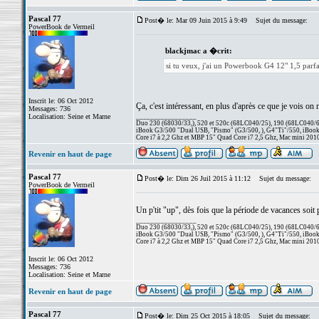
Pascal 77
Post� le: Mar 09 Juin 2015 à 9:49
Sujet du message:
PowerBook de Vermeil
blackjmac a �crit:
si tu veux, j'ai un Powerbook G4 12" 1,5 parfa
Inscrit le: 06 Oct 2012
Ça, c'est intéressant, en plus d'après ce que je vois on
Messages: 736
Localisation: Seine et Marne
_________________
Duo 230 (68030/33,), 520 et 520c (68LC040/25), 190 (68LC040/66/
iBook G3/500 "Dual USB, "Pismo" (G3/500, ), G4"Ti"/550, iBook
Core i7 à 2,2 Ghz et MBP 15" Quad Core i7 2,5 Ghz, Mac mini 201
Revenir en haut de page
Pascal 77
Post� le: Dim 26 Juil 2015 à 11:12
Sujet du message:
PowerBook de Vermeil
Un p'tit "up", dès fois que la période de vacances soi
_________________
Duo 230 (68030/33,), 520 et 520c (68LC040/25), 190 (68LC040/66/
iBook G3/500 "Dual USB, "Pismo" (G3/500, ), G4"Ti"/550, iBook
Core i7 à 2,2 Ghz et MBP 15" Quad Core i7 2,5 Ghz, Mac mini 201
Inscrit le: 06 Oct 2012
Messages: 736
Localisation: Seine et Marne
Revenir en haut de page
Pascal 77
Post� le: Dim 25 Oct 2015 à 18:05
Sujet du message: