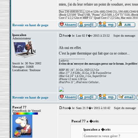
mien, j'ai du leur refaire un point de soudure, avec tou
_________________
Duo 230 (68030/33,), 520 et 520c (68LC040/25), 190 (68LC040/66/
iBook G3/500 "Dual USB, "Pismo" (G3/500, ), G4"Ti"/550, iBook
Core i7 à 2,2 Ghz et MBP 15" Quad Core i7 2,5 Ghz, Mac mini 201
Revenir en haut de page
lpascalon
Post� le: Lun 02 F�v 2015 à 23:52
Sujet du message:
Administrateur
Ah oui en effet.
C'est la pate thermique qui fait que ca se coince...
_________________
Ludovic
Inscrit le: 30 Nov 2002
Evitez de m'envoyer des messages perso sur le forum. Je préfère 
Messages: 31868
Localisation: Toulouse
MBP M1 16", 16 Go, SSD 512 Go
iMac 27" 2,9 GHz, 16 Go, 3 To FusionDrive
iMac G4 24" 1,6 Ghz, 1 Go, SuperDrive
iPhone 12 mini 128 Go
iPad Pro 11", iPad mini Cellular...
Revenir en haut de page
Pascal 77
Post� le: Sam 21 F�v 2015 à 10:42
Sujet du message:
PowerBook de Vermeil
Pascal 77 a �crit:
lpascalon a �crit:
Comment tu veux gérer ?