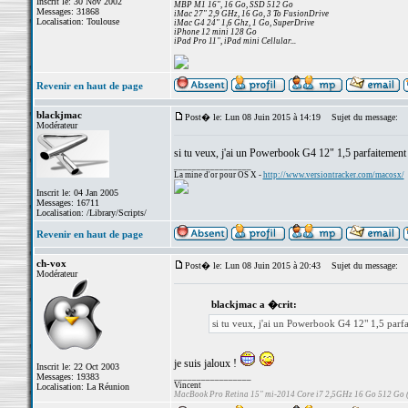
Inscrit le: 30 Nov 2002
MBP M1 16", 16 Go, SSD 512 Go
Messages: 31868
iMac 27" 2,9 GHz, 16 Go, 3 To FusionDrive
Localisation: Toulouse
iMac G4 24" 1,6 Ghz, 1 Go, SuperDrive
iPhone 12 mini 128 Go
iPad Pro 11", iPad mini Cellular...
Revenir en haut de page
blackjmac
Post� le: Lun 08 Juin 2015 à 14:19
Sujet du message:
Modérateur
si tu veux, j'ai un Powerbook G4 12" 1,5 parfaitement 
_________________
La mine d'or pour OS X -
http://www.versiontracker.com/macosx/
Inscrit le: 04 Jan 2005
Messages: 16711
Localisation: /Library/Scripts/
Revenir en haut de page
ch-vox
Post� le: Lun 08 Juin 2015 à 20:43
Sujet du message:
Modérateur
blackjmac a �crit:
si tu veux, j'ai un Powerbook G4 12" 1,5 parfa
je suis jaloux !
Inscrit le: 22 Oct 2003
Messages: 19383
_________________
Vincent
Localisation: La Réunion
MacBook Pro Retina 15" mi-2014 Core i7 2,5GHz 16 Go 512 Go