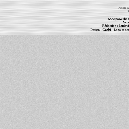
Powered b
T
www.powerboo
Vers
Rédaction :
Ludovi
Design :
Ga�l
- Logo et te
Informations :
PowerBook
-
MacBook Pro
-
i