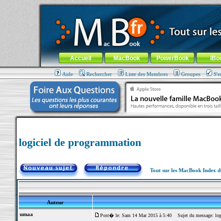
MacBook-fr.com : 100% Apple... 100% nomade !
Aller au contenu
-
Aller au menu général
-
Aller au menu de la
Menu général
Accueil
MacBook
PowerBook
iBo
Aide
Rechercher
Liste des Membres
Groupes
S'e
logiciel de programmation
Tout sur les MacBook Index 
Auteur
umaa
Post� le: Sam 14 Mar 2015 à 5:40
Sujet du message: log