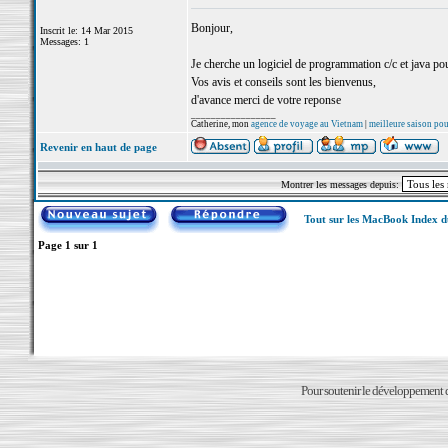
Bonjour,
Inscrit le: 14 Mar 2015
Messages: 1
Je cherche un logiciel de programmation c/c et java p
Vos avis et conseils sont les bienvenus,
d'avance merci de votre reponse
_________________
Catherine, mon
agence de voyage au Vietnam
|
meilleure saison po
Revenir en haut de page
Montrer les messages depuis:
Tout sur les MacBook Index 
Page
1
sur
1
Pour soutenir le développement du